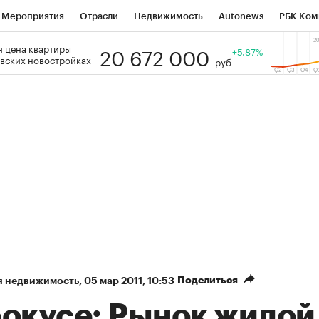
Мероприятия
Отрасли
Недвижимость
Autonews
РБК Ком
20 672 000
 цена квартиры
 РБК
РБК Образование
РБК Курсы
РБК Life
+5.87%
Тренды
Виз
вских новостройках
руб
ь
Крипто
РБК Бизнес-среда
Дискуссионный клуб
Исследо
зета
Спецпроекты СПб
Конференции СПб
Спецпроекты
кономика
Бизнес
Технологии и медиа
Финансы
Рынок на
Поделиться
я недвижимость
⁠,
05 мар 2011, 10:53
фокусе: Рынок жилой