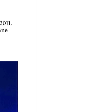
011.
ane