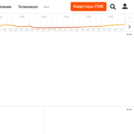
...
пании
Телеканал
ионеры
вания
личной валюты