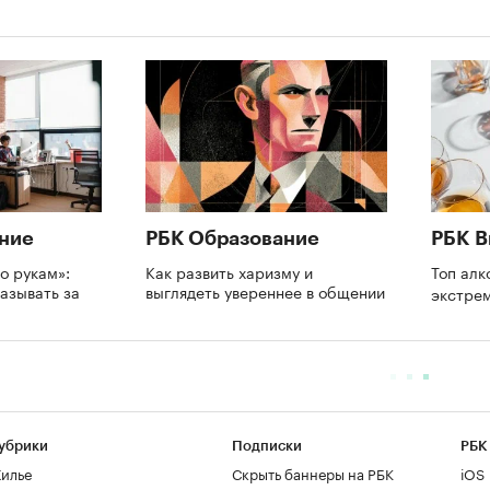
ние
РБК Образование
РБК В
о рукам»:
Как развить харизму и
Топ алк
азывать за
выглядеть увереннее в общении
экстре
и
убрики
Подписки
РБК
илье
Скрыть баннеры на РБК
iOS