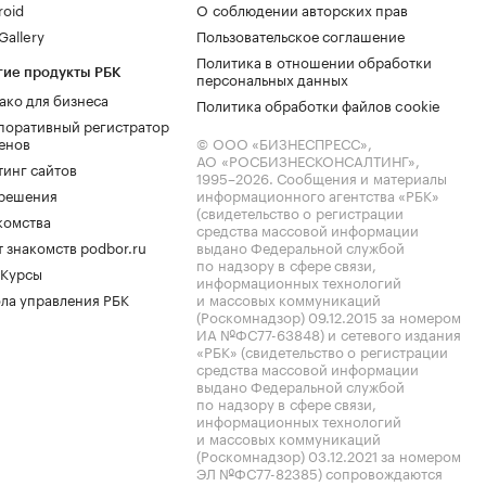
roid
О соблюдении авторских прав
allery
Пользовательское соглашение
Политика в отношении обработки
гие продукты РБК
персональных данных
ако для бизнеса
Политика обработки файлов cookie
поративный регистратор
енов
© ООО «БИЗНЕСПРЕСС»,
АО «РОСБИЗНЕСКОНСАЛТИНГ»,
тинг сайтов
1995–2026
. Сообщения и материалы
.решения
информационного агентства «РБК»
(свидетельство о регистрации
комства
средства массовой информации
 знакомств podbor.ru
выдано Федеральной службой
по надзору в сфере связи,
 Курсы
информационных технологий
ла управления РБК
и массовых коммуникаций
(Роскомнадзор) 09.12.2015 за номером
ИА №ФС77-63848) и сетевого издания
«РБК» (свидетельство о регистрации
средства массовой информации
выдано Федеральной службой
по надзору в сфере связи,
информационных технологий
и массовых коммуникаций
(Роскомнадзор) 03.12.2021 за номером
ЭЛ №ФС77-82385) сопровождаются