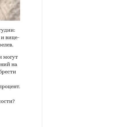
тудии:
 и вице-
елев.
и могут
ений на
брести
процент.
мости?