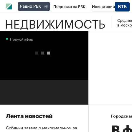
Подписка на РБК
Инвестиции
НЕДВИЖИМОСТЬ
Средняя
РБК Вино
Спорт
Школа управления
в моско
Национальные проекты
Город
Стил
Прямой эфир
Кредитные рейтинги
Франшизы
Га
Проверка контрагентов
Политика
Э
Лента новостей
Городска
Собянин заявил о максимальном за
В 