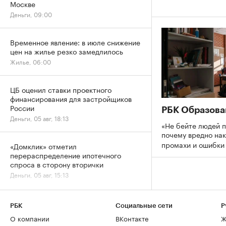
Москве
Деньги, 09:00
Временное явление: в июле снижение
цен на жилье резко замедлилось
Жилье, 06:00
ЦБ оценил ставки проектного
финансирования для застройщиков
России
РБК Образова
Деньги, 05 авг, 18:13
«Не бейте людей п
почему вредно нак
промахи и ошибк
«Домклик» отметил
перераспределение ипотечного
спроса в сторону вторички
Деньги, 05 авг, 15:13
Гибель рабочего на стройплощадке:
РБК
Социальные сети
Р
когда отвечает руководитель
О компании
ВКонтакте
Ж
Мнения, 05 авг, 13:29