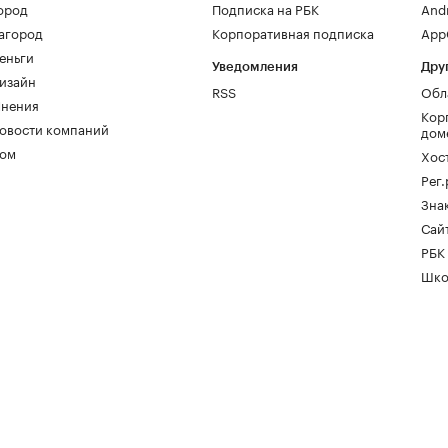
ород
Подписка на РБК
And
агород
Корпоративная подписка
AppG
еньги
Уведомления
Дру
изайн
RSS
Обл
нения
Кор
овости компаний
дом
ом
Хос
Рег
Зна
Сайт
РБК
Шко