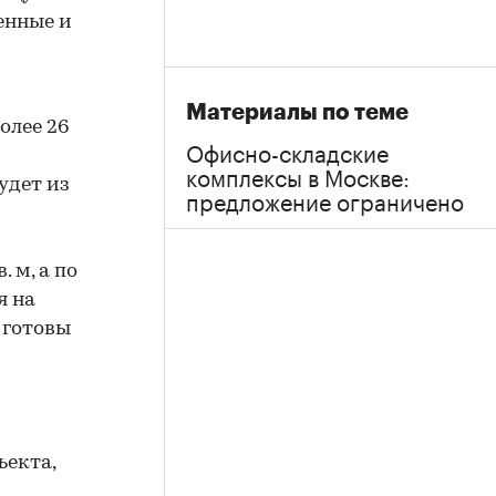
енные и
Материалы по теме
олее 26
Офисно-складские
комплексы в Москве:
удет из
предложение ограничено
 м, а по
я на
 готовы
ъекта,