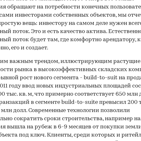
я обращают на потребности конечных пользовате
сами инвесторами собственных объектов, мы отч
ростую вещь: инвестору на самом деле нужен всег
ный поток. Это и есть качество актива. Естественно
ный поток будет там, где комфортно арендатору, 
но, его и создает.
ним важным трендом, иллюстрирующим растущие
ости рынка в высокоэффективных складских комп
рывной рост нового сегмента - build-to-suit на прод
2011 году ввод новых индустриальных площадей со
0 тыс. кв. м, что примерно соответствует 650 млн д
ранзакций в сегменте build-to-suite превысил 200 т
 млн долл. Современные технологии позволили
льно сократить сроки строительства, например н
я вышла на рубеж в 6-9 месяцев от покупки земл
бъекта под ключ. Клиенты, среди которых и ритейл