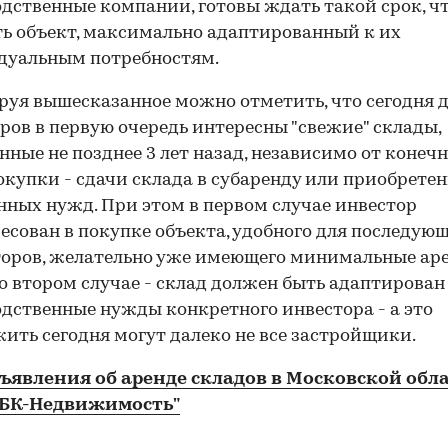
дственные компании, готовы ждать такой срок, ч
ь объект, максимально адаптированный к их
дуальным потребностям.
уя вышесказанное можно отметить, что сегодня 
ров в первую очередь интересны "свежие" склады,
нные не позднее 3 лет назад, независимо от конеч
окупки - сдачи склада в субаренду или приобретен
нных нужд. При этом в первом случае инвестор
есован в покупке объекта, удобного для последую
торов, желательно уже имеющего минимальные ар
во втором случае - склад должен быть адаптирован
дственные нужды конкретного инвестора - а это
ить сегодня могут далеко не все застройщики.
бъявления об аренде складов в Московской обл
РБК-Недвижимость"