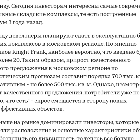
изу. Сегодня инвесторам интересны самые соврем
вные складские комплексы, те есть построенные
м 3 года назад.
году девелоперы планируют сдать в эксплуатацию б
их комплексов в московском регионе. По мнению
ков Knight Frank, наиболее вероятно, что введено б
более 20. Таким образом, прирост качественного
ого предложения в московском регионе по
тическим прогнозам составит порядка 700 тыс. кв.
ативным - не более 500 тыс. кв. м. Однако, несмотр
 качественного предложения, потребители уже не
о, что есть" - спрос смещается в сторону новых
эффективных объектов.
ньше на рынке доминировали инвесторы, которые
яли расположение и основные характеристики об
беспечить его ликвидность, то теперь все больше