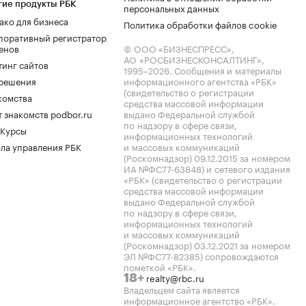
гие продукты РБК
персональных данных
ако для бизнеса
Политика обработки файлов cookie
поративный регистратор
енов
© ООО «БИЗНЕСПРЕСС»,
АО «РОСБИЗНЕСКОНСАЛТИНГ»,
тинг сайтов
1995–2026
. Сообщения и материалы
.решения
информационного агентства «РБК»
(свидетельство о регистрации
комства
средства массовой информации
 знакомств podbor.ru
выдано Федеральной службой
по надзору в сфере связи,
 Курсы
информационных технологий
ла управления РБК
и массовых коммуникаций
(Роскомнадзор) 09.12.2015 за номером
ИА №ФС77-63848) и сетевого издания
«РБК» (свидетельство о регистрации
средства массовой информации
выдано Федеральной службой
по надзору в сфере связи,
информационных технологий
и массовых коммуникаций
(Роскомнадзор) 03.12.2021 за номером
ЭЛ №ФС77-82385) сопровождаются
пометкой «РБК».
realty@rbc.ru
18+
Владельцем сайта является
информационное агентство «РБК».