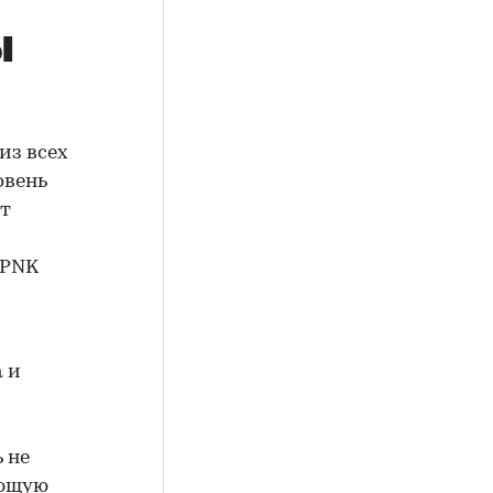
ы
из всех
овень
от
 PNK
 и
 не
ующую