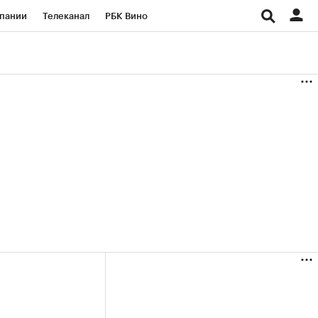
пании
Телеканал
РБК Вино
ациональные проекты
Город
аншизы
Газета
ка
Бизнес