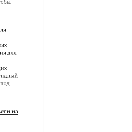
тобы
для
ных
ия для
щих
ендный
 под
асти из