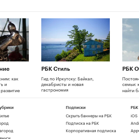
ние
РБК Стиль
РБК О
ним: как
Гид по Иркутску: Байкал,
Постоя
ь и
декабристы и новая
семьи: 
гастрономия
а развитие
найти 
убрики
Подписки
РБК
илье
Скрыть баннеры на РБК
iOS
ород
Подписка на РБК
And
агород
Корпоративная подписка
AppG
еньги