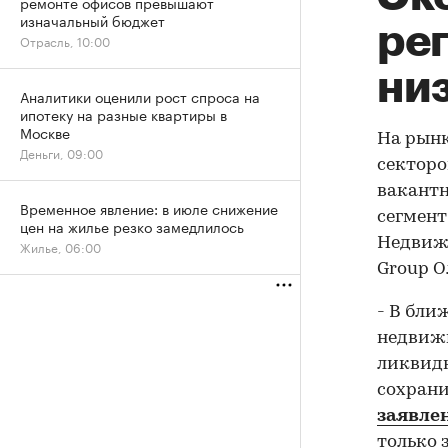
ремонте офисов превышают
изначальный бюджет
ре
Отрасль, 10:00
низ
Аналитики оценили рост спроса на
ипотеку на разные квартиры в
Москве
На рынк
Деньги, 09:00
сектор
вакантн
Временное явление: в июле снижение
сегмент
цен на жилье резко замедлилось
Недвиж
Жилье, 06:00
Group О
- В бли
недвижи
ликвидн
сохрани
заявле
только 