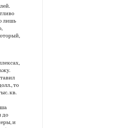
лей.
етливо
о лишь
,
который,
лексах,
ажу.
ставил
олл., то
ыс. кв.
аша
и до
еры, и