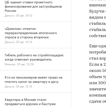
ЦБ оценил ставки проектного
внимани
финансирования для застройщиков
России
Будучи 
Деньги, 05 авг, 18:13
видим п
стабиль
«Домклик» отметил
стабиль
перераспределение ипотечного
собствен
спроса в сторону вторички
Деньги, 05 авг, 15:13
Еще од
потребн
Гибель рабочего на стройплощадке:
когда отвечает руководитель
стал вз
Мнения, 05 авг, 13:29
Если в 
около 50
Кто из пенсионеров имеет право не
объем т
платить налог за квартиру и дачу
или 300
Деньги, 05 авг, 12:15
значите
компани
Квартиры в Москве стали
сдачи о
продаваться дороже и быстрее