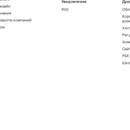
Уведомления
Дру
изайн
RSS
Обл
нения
Кор
овости компаний
дом
ом
Хос
Рег
Зна
Сайт
РБК
Шко