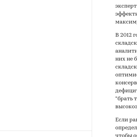
эксперт
эффекти
максиму
В 2012 
складск
аналити
них не 
складск
оптимис
консерв
дефицит
"брать т
высоко
Если ра
определ
чтобы о