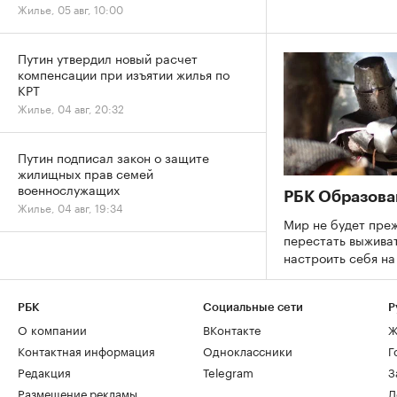
Жилье, 05 авг, 10:00
Путин утвердил новый расчет
компенсации при изъятии жилья по
КРТ
Жилье, 04 авг, 20:32
Путин подписал закон о защите
жилищных прав семей
военнослужащих
РБК Образова
Жилье, 04 авг, 19:34
Мир не будет преж
перестать выживат
настроить себя н
РБК
Социальные сети
Р
О компании
ВКонтакте
Ж
Контактная информация
Одноклассники
Г
Редакция
Telegram
З
Размещение рекламы
Д