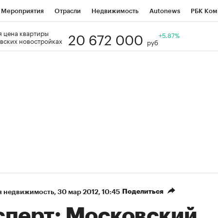
Мероприятия
Отрасли
Недвижимость
Autonews
РБК Ком
20 672 000
 цена квартиры
Образование
РБК Курсы
РБК Life
Тренды
+5.87%
Визионеры
Н
вских новостройках
руб
Дискуссионный клуб
Исследования
Кредитные рейтинги
Фр
Спецпроекты
Проверка контрагентов
Политика
Экономи
к наличной валюты
Поделиться
я недвижимость
⁠,
30 мар 2012, 10:45
сперт: Московский