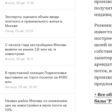
произво
Жилье, 05 авг, 11:29
получит
индиви
Эксперты оценили объем ввода
элитного и премиального жилья в
Москве
Резюмир
Город, 05 авг, 10:53
инвеcто
построе
С начала года застройщики Москвы
целей п
вывели на рынок 2,6 млн кв. м
собстве
новостроек
заинтер
Жилье, 05 авг, 10:11
аренда
поток, 
В престижной локации Подмосковья
выставили на торги поселок за ₽190
произво
млн
предлож
Загород, 05 авг, 10:03
+ Все о
Назван район Москвы со снижением
базы "
цен на новостройки в июле почти на
10%