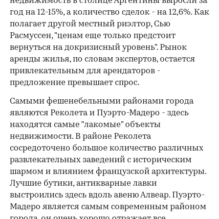
недвижимость в столице Аргентины выросли за
год на 12-15%, а количество сделок - на 12,6%. Как
полагает другой местный риэлтор, Сью
Расмуссен, "ценам еще только предстоит
вернуться на докризисный уровень". Рынок
аренды жилья, по словам экспертов, остается
привлекательным для арендаторов -
предложение превышает спрос.
Самыми фешенебельными районами города
являются Реколета и Пуэрто-Мадеро - здесь
находятся самые "лакомые" объекты
недвижимости. В районе Реколета
сосредоточено большое количество различных
развлекательных заведений с историческим
шармом и влиянием французской архитектуры.
Лучшие бутики, антикварные лавки
выстроились здесь вдоль авеню Алвеар. Пуэрто-
Мадеро является самым современным районом
города, он очень хорошо отражает все