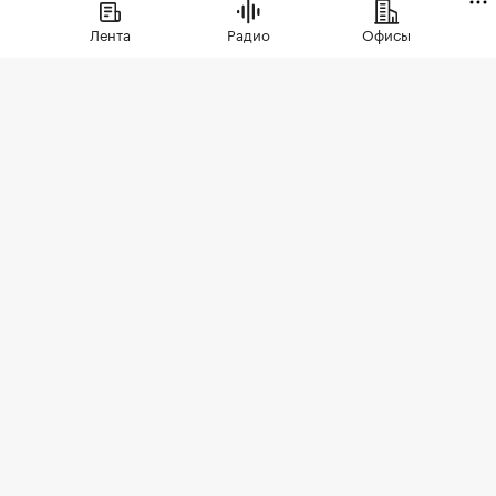
иностранцев. Их доля составила 21%
Лента
Радио
Офисы
Фото: Marcos Del Mazo / Zuma / TASS
Цены на недвижимость в некоторых
прибрежных районах Испании обвалятся в
ближайшие полтора года на 9% из-за падения
покупательной способности фунта после