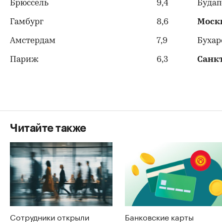
Брюссель
9,4
Буда
Гамбург
8,6
Моск
Амстердам
7,9
Бухар
Париж
6,3
Санк
Читайте также
Сотрудники открыли
Банковские карты