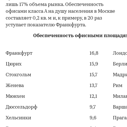
лишь 17% объема рынка. Обеспеченность
офисами класса А на душу населения в Москве
составляет 0,2 кв. м и, к примеру, в 20 раз
уступает показателю Франкфурта.
Обеспеченность офисными площадями
Франкфурт
16,8
Лонд
Цюрих
15,9
Берл
Стокгольм
15,7
Мадр
Женева
13,7
Рим
Мюнхен
12,1
Мила
Дюссельдорф
9,7
Варш
Хельсинки
9,6
Прага