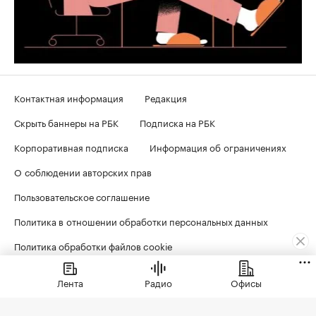
Контактная информация
Редакция
Скрыть баннеры на РБК
Подписка на РБК
Корпоративная подписка
Информация об ограничениях
О соблюдении авторских прав
Пользовательское соглашение
Политика в отношении обработки персональных данных
Политика обработки файлов cookie
Лента
Радио
Офисы
© ООО «БИЗНЕСПРЕСС», АО «РОСБИЗНЕСКОНСАЛТИНГ»,
1995–2026
. Сообщения и материалы информационного
агентства «РБК» (свидетельство о регистрации средства