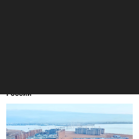
Отрасль
,
16 сен 2025, 13:56
Ввод жилья в эксплуатацию упал
почти во всех федеральных округах
России