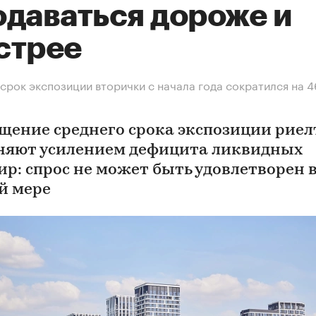
одаваться дороже и
стрее
срок экспозиции вторички с начала года сократился на 4
щение среднего срока экспозиции рие
няют усилением дефицита ликвидных
ир: спрос не может быть удовлетворен 
й мере