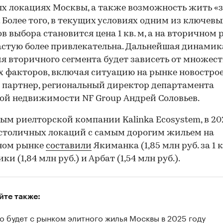
х локациях Москвы, а также возможность жить «з
. Более того, в текущих условиях одним из ключевы
в выбора становится цена 1 кв. м, а на вторичном
астую более привлекательна. Дальнейшая динамик
я вторичного сегмента будет зависеть от множест
00:00
/
00:00
 факторов, включая ситуацию на рынке новострое
 партнер, региональный директор департамента
ой недвижимости NF Group Андрей Соловьев.
ым риелторской компании Kalinka Ecosystem, в 20
столичных локаций с самым дорогим жильем на
ном рынке
составили
Якиманка (1,85 млн руб. за 1 кв
и (1,84 млн руб.) и Арбат (1,54 млн руб.).
йте также:
о будет с рынком элитного жилья Москвы в 2025 году