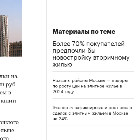
Материалы по теме
Более 70% покупателей
предпочли бы
новостройку вторичному
жилью
лки на
Названы районы Москвы — лидеры
н руб.
по росту цен на элитное жилье в
2024 году
ем в
мпании
Эксперты зафиксировали рост числа
сделок с элитным жильем в Москве
на 24%
рошлого
ольше
ного