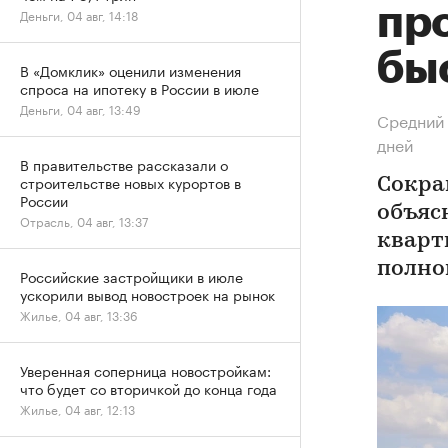
пр
Деньги, 04 авг, 14:18
бы
В «Домклик» оценили изменения
спроса на ипотеку в России в июле
Деньги, 04 авг, 13:49
Средний 
дней
В правительстве рассказали о
строительстве новых курортов в
Сокра
России
объяс
Отрасль, 04 авг, 13:37
кварт
полно
Российские застройщики в июле
ускорили вывод новостроек на рынок
Жилье, 04 авг, 13:36
Уверенная соперница новостройкам:
что будет со вторичкой до конца года
Жилье, 04 авг, 12:13