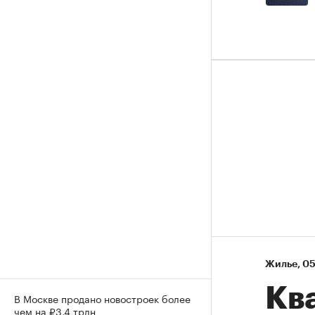
Жилье
⁠,
05
Кв
В Москве продано новостроек более
чем на ₽3,4 трлн