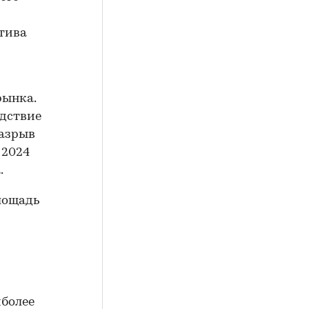
тива
рынка.
едствие
разрыв
 2024
.
лощадь
иболее