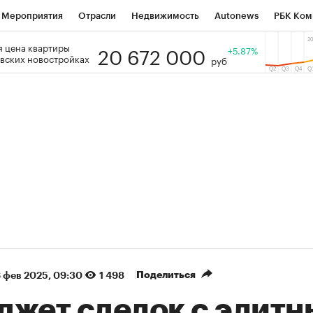
Мероприятия
Отрасли
Недвижимость
Autonews
РБК Ком
20 672 000
 цена квартиры
 РБК
РБК Образование
РБК Курсы
РБК Life
+5.87%
Тренды
Виз
вских новостройках
руб
ь
Крипто
РБК Бизнес-среда
Дискуссионный клуб
Исследо
зета
Спецпроекты СПб
Конференции СПб
Спецпроекты
кономика
Бизнес
Технологии и медиа
Финансы
Рынок на
(+86,01%)
(+28,89%)
 450
АФК «Система» ₽12
Купить
Ку
ПСБ к 29.07.27
прогноз БКС к 15.07.27
Поделиться
 фев 2025, 09:30
1 498
джет сделок с элит