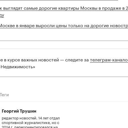
к выглядят самые дорогие квартиры Москвы в продаже в 
ду
Москве в январе выросли цены только на дорогие новост
те в курсе важных новостей — следите за
телеграм-канал
-Недвижимость»
Теги
Георгий Трушин
редактор новостей. 14 лет отдал
спортивной журналистике, но с
2014 г. переориентировался на