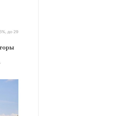
6%, до 29
лторы
в