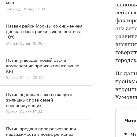
млн
знаковы
Загород, 05 авг, 10:03
сейчас»
факторо
Назван район Москвы со снижением
она зач
цен на новостройки в июле почти на
10%
развити
Жилье, 05 авг, 10:00
внешних
говорит
Путин утвердил новый расчет
городск
компенсации при изъятии жилья по
КРТ
По данн
Жилье, 04 авг, 20:32
тройку 
вторич
Путин подписал закон о защите
Хамовник
жилищных прав семей
военнослужащих
Жилье, 04 авг, 19:34
Чита
Путин продлил срок регистрации
Чт
недвижимости в новых регионах