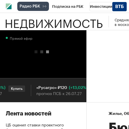
Подписка на РБК
Инвестиции
НЕДВИЖИМОСТЬ
Средняя
РБК Вино
Спорт
Школа управления
в моско
Национальные проекты
Город
Стил
Прямой эфир
Кредитные рейтинги
Франшизы
Га
Проверка контрагентов
Политика
Э
(+13,02%)
«Русагро» ₽120
Ozon ₽5
Купить
Купить
прогноз ПСБ к 26.07.27
прогноз 
Лента новостей
Жилье
⁠,
06
ЦБ оценил ставки проектного
Бю