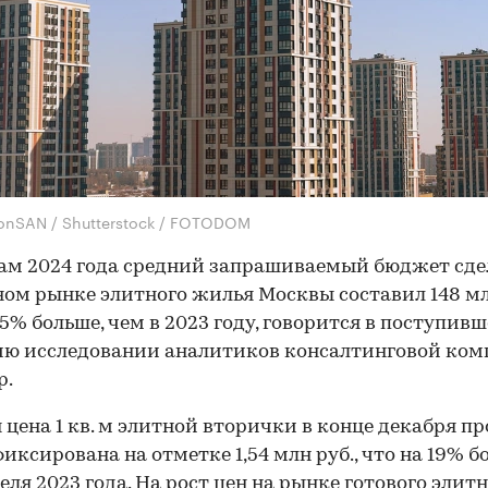
onSAN / Shutterstock / FOTODOM
ам 2024 года средний запрашиваемый бюджет сде
ом рынке элитного жилья Москвы составил 148 мл
25% больше, чем в 2023 году, говорится в поступивш
ию исследовании аналитиков консалтинговой ко
p.
 цена 1 кв. м элитной вторички в конце декабря п
фиксирована на отметке 1,54 млн руб., что на 19% б
еля 2023 года. На рост цен на рынке готового элит