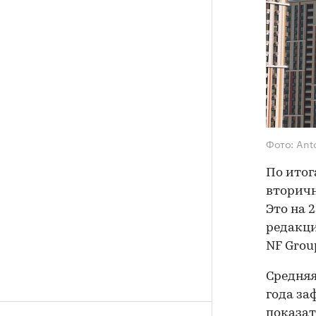
Фото: Ant
По итог
вторичн
Это на 
редакц
NF Grou
Средняя
года за
показат