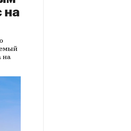
 на
о
аемый
а на