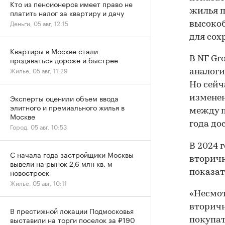
Кто из пенсионеров имеет право не
жилья п
платить налог за квартиру и дачу
Деньги, 05 авг, 12:15
высокоб
для сох
Квартиры в Москве стали
В NF Gr
продаваться дороже и быстрее
Жилье, 05 авг, 11:29
аналоги
Но сейч
Эксперты оценили объем ввода
изменен
элитного и премиального жилья в
между п
Москве
года дос
Город, 05 авг, 10:53
В 2024 
С начала года застройщики Москвы
вторичн
вывели на рынок 2,6 млн кв. м
новостроек
показат
Жилье, 05 авг, 10:11
«Несмот
вторичн
В престижной локации Подмосковья
выставили на торги поселок за ₽190
покупат