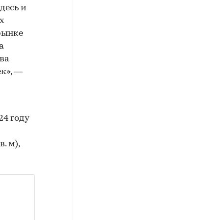
десь и
х
 рынке
а
ва
к», —
24 году
. м),