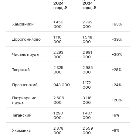
2024
2024
года, ₽
года, ₽
1 450
2 792
Хамовники
+93%
000
000
1 110
1 548
Дорогомилово
+39%
000
000
2 293
2 981
Чистые пруды
+30%
000
000
2 325
2 985
Тверской
+28%
000
000
1 172
Пресненский
943 000
+24%
000
Патриаршие
2 606
3 118
+20%
пруды
000
000
1 290
1 407
Таганский
+9%
000
000
2 378
2 559
Якиманка
+8%
000
000