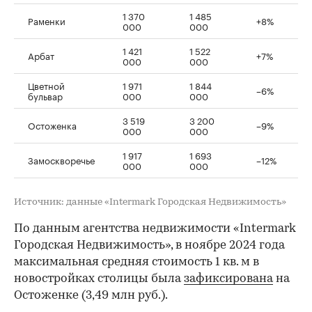
1 370
1 485
Раменки
+8%
000
000
1 421
1 522
Арбат
+7%
000
000
Цветной
1 971
1 844
–6%
бульвар
000
000
3 519
3 200
Остоженка
–9%
000
000
1 917
1 693
Замоскворечье
–12%
000
000
Источник: данные «Intermark Городская Недвижимость»
По данным агентства недвижимости «Intermark
Городская Недвижимость», в ноябре 2024 года
максимальная средняя стоимость 1 кв. м в
новостройках столицы была
зафиксирована
на
Остоженке (3,49 млн руб.).