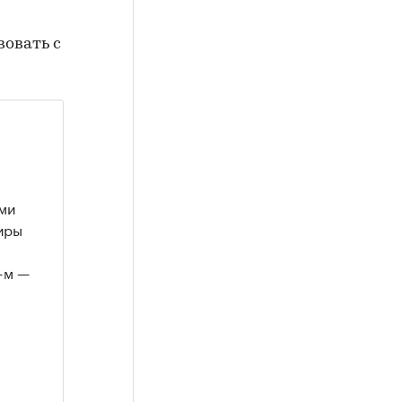
вовать с
ими
иры
9-м —