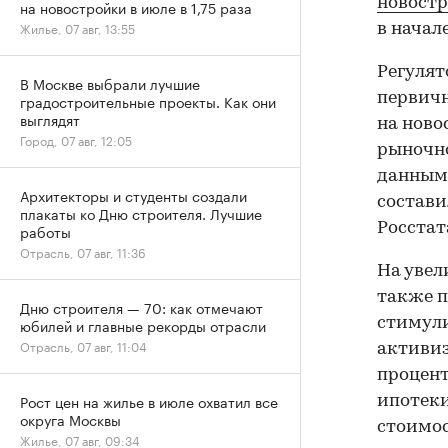
новостр
на новостройки в июле в 1,75 раза
Жилье, 07 авг, 13:55
в начал
Регулят
В Москве выбрали лучшие
первич
градостроительные проекты. Как они
выглядят
на ново
Город, 07 авг, 12:05
рыночно
данным 
Архитекторы и студенты создали
состави
плакаты ко Дню строителя. Лучшие
Росстат
работы
Отрасль, 07 авг, 11:36
На увел
также п
Дню строителя — 70: как отмечают
стимули
юбилей и главные рекорды отрасли
Отрасль, 07 авг, 11:04
активиз
процент
Рост цен на жилье в июле охватил все
ипотеки
округа Москвы
стоимос
Жилье, 07 авг, 09:34