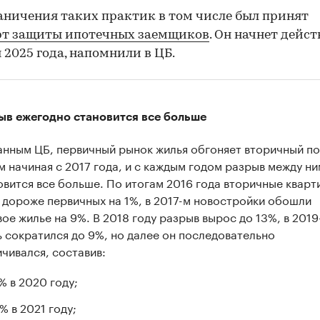
аничения таких практик в том числе был принят
рт защиты ипотечных заемщиков
. Он начнет дейст
я 2025 года, напомнили в ЦБ.
ыв ежегодно становится все больше
анным ЦБ, первичный рынок жилья обгоняет вторичный по
м начиная с 2017 года, и с каждым годом разрыв между н
овится все больше. По итогам 2016 года вторичные кварт
 дороже первичных на 1%, в 2017-м новостройки обошли
вое жилье на 9%. В 2018 году разрыв вырос до 13%, в 201
ь сократился до 9%, но далее он последовательно
ичивался, составив:
% в 2020 году;
% в 2021 году;