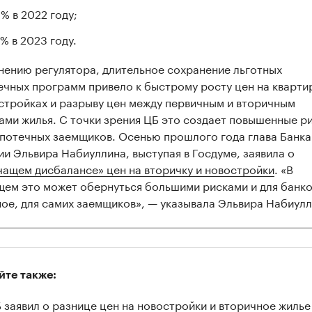
% в 2022 году;
% в 2023 году.
нению регулятора, длительное сохранение льготных
ечных программ привело к быстрому росту цен на кварти
стройках и разрыву цен между первичным и вторичным
ами жилья. С точки зрения ЦБ это создает повышенные р
ипотечных заемщиков. Осенью прошлого года глава Банка
ии Эльвира Набиуллина, выступая в Госдуме, заявила о
чащем дисбалансе» цен на вторичку и новостройки
. «В
щем это может обернуться большими рисками и для банков
ное, для самих заемщиков», — указывала Эльвира Набиулл
йте также:
 заявил о разнице цен на новостройки и вторичное жилье