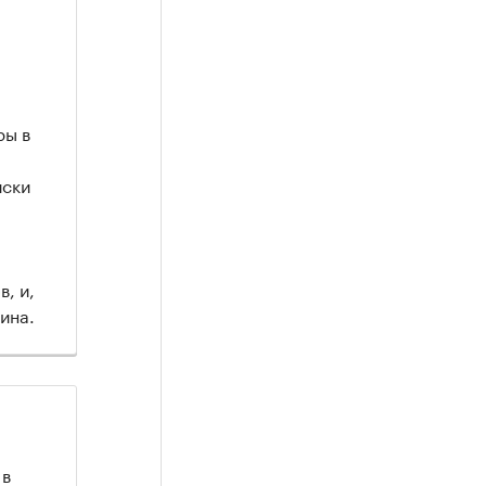
ры в
иски
, и,
ина.
 в