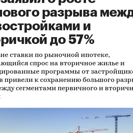
нового разрыва меж
востройками и
оричкой до 57%
ие ставки по рыночной ипотеке,
ющийся спрос на вторичное жилье и
дированные программы от застройщик
в привели к сохранению большого раз
ежду сегментами первичного и вторич
я