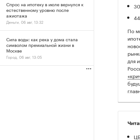
Спрос на ипотеку в июле вернулся к
30
естественному уровню после
ажиотажа
44
Деньги, 06 авг, 13:32
По м
ипот
Сила воды: как река у дома стала
символом премиальной жизни в
ново
Москве
рынк
Город, 06 авг, 13:05
для 
Росс
«кри
буду
глав
Чита
ЦБ