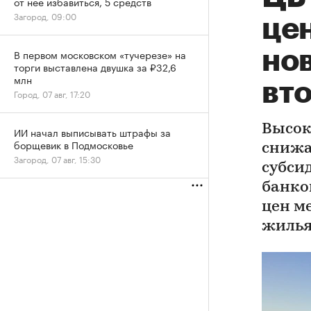
от нее избавиться, 5 средств
Загород, 09:00
це
но
В первом московском «тучерезе» на
торги выставлена двушка за ₽32,6
млн
вт
Город, 07 авг, 17:20
Высок
ИИ начал выписывать штрафы за
борщевик в Подмосковье
снижа
Загород, 07 авг, 15:30
субси
банко
цен м
жиль