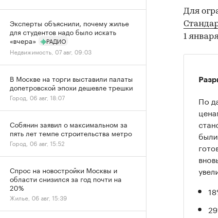
Для огр
Эксперты объяснили, почему жилье
Станда
для студентов надо было искать
1 январ
«вчера»
РАДИО
Недвижимость, 07 авг, 09:03
В Москве на торги выставили палаты
Разр
допетровской эпохи дешевле трешки
Город, 06 авг, 18:07
По д
цена
стан
Собянин заявил о максимальном за
пять лет темпе строительства метро
были
Город, 06 авг, 15:52
гото
внов
увел
Спрос на новостройки Москвы и
области снизился за год почти на
20%
18
Жилье, 06 авг, 15:39
29