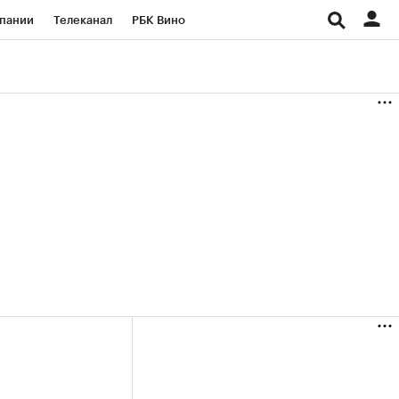
пании
Телеканал
РБК Вино
ациональные проекты
Город
аншизы
Газета
ка
Бизнес