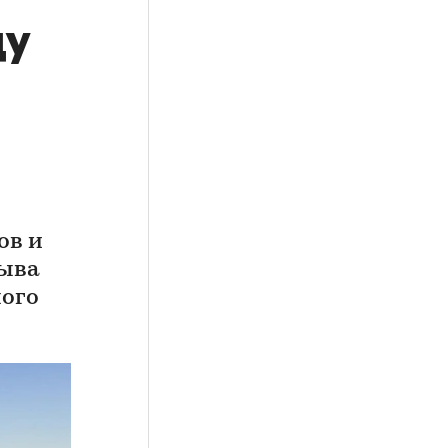
ду
ов и
рыва
ного