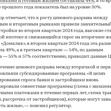
ойками и готовым жильем составляла 44%
, в то 
е прошлого года показатель был на уровне 30%.
ор отмечает, что к росту ценового разрыва между
ным и вторичным рынками привели значительный
стройки во втором квартале 2024 года, высокие ст
й ипотеке и снижающийся спрос на вторичное жи
«Домклик», в втором квартале 2024 года эта разн
ла 49%, а в третьем квартале — 54%, по данным
а — 55% и 57% соответственно, приводит данные Ц
ичение ценового разрыва между вторичкой и пер
овлияли субсидированные программы. «В целях
рования спроса банки и застройщики вновь
ировали совместные программы (схема с низким
ными платежами в течение первых лет, схема тр
, рассрочка от застройщиков), которые могут зав
ть жилья», — пояснил регулятор.