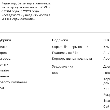
Редактор, бакалавр экономики,
магистр журналистики. В СМИ -
с 2014 года, с 2020 года
исследую тему недвижимости в
«РБК-Недвижимости».
убрики
Подписки
РБК
илье
Скрыть баннеры на РБК
iOS
ород
Подписка на РБК
And
агород
Корпоративная подписка
AppG
еньги
Уведомления
Дру
изайн
RSS
Обл
нения
Кор
овости компаний
дом
ом
Хос
Рег
Зна
Сайт