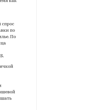
время как
 спрос
авки по
лье. По
ица
Б.
вичкой
и
аншевой
ышать