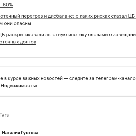
5–60%
отечный перегрев и дисбаланс: о каких рисках сказал ЦБ
м они опасны
ЦБ раскритиковали льготную ипотеку словами о завещани
отечных долгов
те в курсе важных новостей — следите за
телеграм-канал
-Недвижимость»
Теги
Наталия Густова