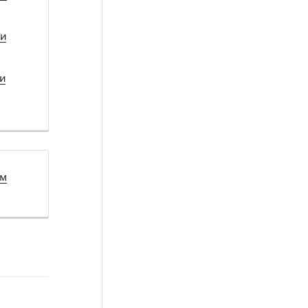
 и
и
ом