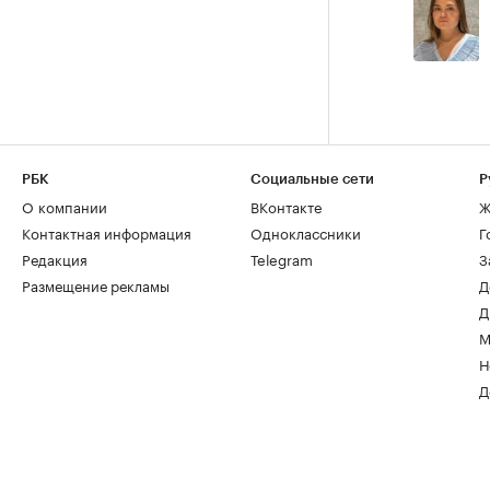
РБК
Социальные сети
Р
О компании
ВКонтакте
Ж
Контактная информация
Одноклассники
Г
Редакция
Telegram
З
Размещение рекламы
Д
Д
М
Н
Д