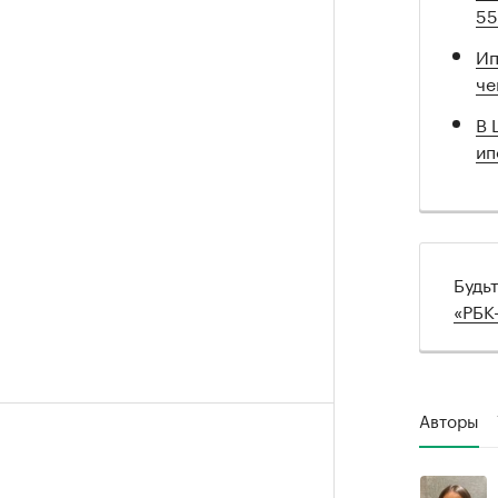
5
Ип
че
В 
ип
Будь
«РБК
Авторы