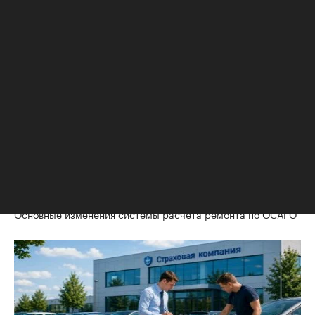
Отпуск без «сюрпризов»:
Кто из звезд советского
пять вещей, о которых
кино озвучил героев
туристы жалеют в
классики «Дисней»
аэропорту
Life
РБК Компании
РБК Autonews
Основные изменения системы расчета ремонта по ОСАГО