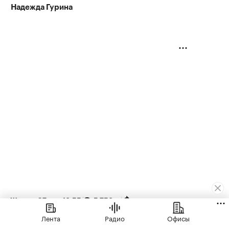
Надежда Гурина
Жилье
⁠,
07 авг, 13:55
5 753
ЭКСКЛЮЗИВ
Лента
Радио
Офисы