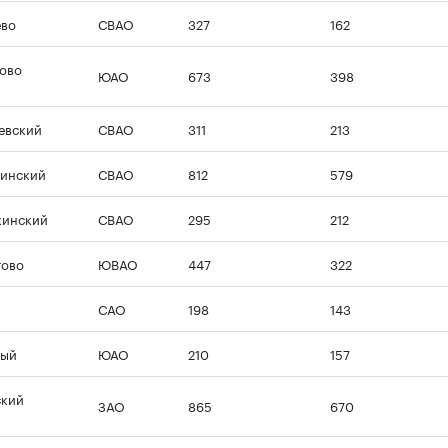
ево
СВАО
327
162
ово
ЮАО
673
398
00:00
/
00:00
евский
СВАО
311
213
инский
СВАО
812
579
кинский
СВАО
295
212
тово
ЮВАО
447
322
САО
198
143
ный
ЮАО
210
157
ский
ЗАО
865
670