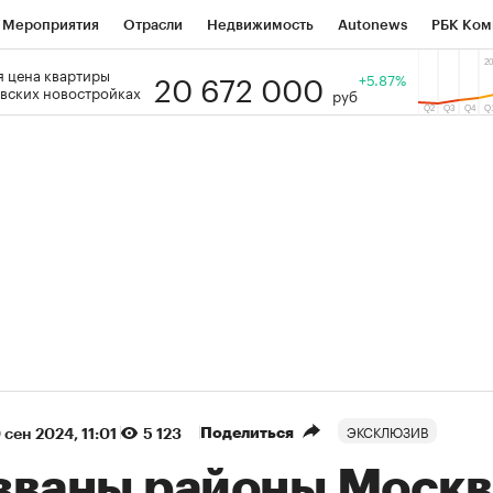
Мероприятия
Отрасли
Недвижимость
Autonews
РБК Ком
20 672 000
 цена квартиры
 РБК
РБК Образование
РБК Курсы
РБК Life
+5.87%
Тренды
Виз
вских новостройках
руб
ь
Крипто
РБК Бизнес-среда
Дискуссионный клуб
Исследо
зета
Спецпроекты СПб
Конференции СПб
Спецпроекты
кономика
Бизнес
Технологии и медиа
Финансы
Рынок на
(+90,63%)
(+34,86%)
 450
АФК «Система» ₽12
Купить
К
ПСБ к 29.07.27
прогноз БКС к 15.07.27
ЭКСКЛЮЗИВ
Поделиться
 сен 2024, 11:01
5 123
званы районы Москв