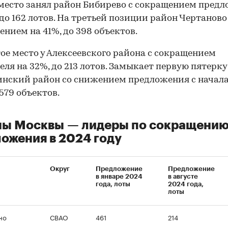
место занял район Бибирево с сокращением пред
 до 162 лотов. На третьей позиции район Чертанов
ением на 41%, до 398 объектов.
ое место у Алексеевского района с сокращением
еля на 32%, до 213 лотов. Замыкает первую пятерку
нский район со снижением предложения с начала
 579 объектов.
ны Москвы — лидеры по сокращени
ожения в 2024 году
Округ
Предложение
Предложение
в январе 2024
в августе
года, лоты
2024 года,
лоты
но
СВАО
461
214