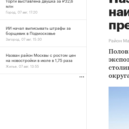
торги выставлена двушка за ₽32,6
млн
на
Город, 07 авг, 17:20
пр
ИИ начал выписывать штрафы за
борщевик в Подмосковье
Загород, 07 авг, 15:30
Район Ма
Полов
Назван район Москвы с ростом цен
на новостройки в июле в 1,75 раза
экспо
Жилье, 07 авг, 13:55
столи
округ