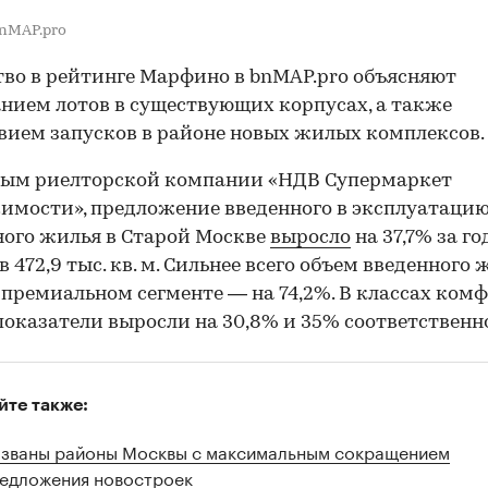
nMAP.pro
во в рейтинге Марфино в bnMAP.pro объясняют
ием лотов в существующих корпусах, а также
вием запусков в районе новых жилых комплексов.
ным риелторской компании «НДВ Супермаркет
мости», предложение введенного в эксплуатаци
ого жилья в Старой Москве
выросло
на 37,7% за год
в 472,9 тыс. кв. м. Сильнее всего объем введенного
 премиальном сегменте — на 74,2%. В классах комф
показатели выросли на 30,8% и 35% соответственн
йте также:
званы районы Москвы с максимальным сокращением
едложения новостроек