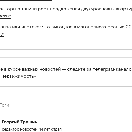
елторы оценили рост предложения двухуровневых кварти
скве
енда или ипотека: что выгоднее в мегаполисах осенью 2
да
те в курсе важных новостей — следите за
телеграм-канал
-Недвижимость»
Теги
Георгий Трушин
редактор новостей. 14 лет отдал