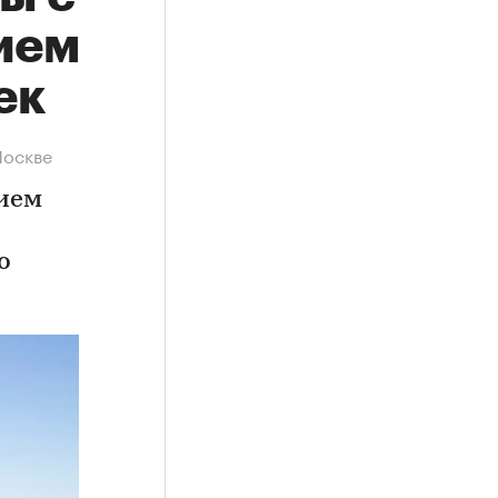
ием
ек
Москве
ием
о