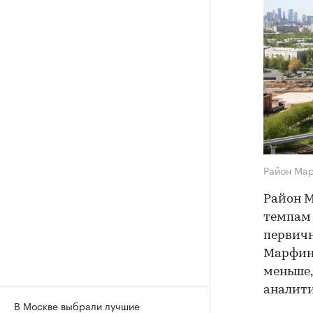
Район Ма
Район М
темпам 
первичн
Марфино
меньше,
аналити
В Москве выбрали лучшие