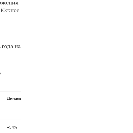
ложения
о Южное
 года на
ю
Динамика
–54%