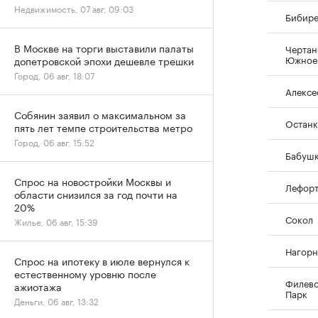
Недвижимость, 07 авг, 09:03
Бибир
В Москве на торги выставили палаты
Чертан
Южное
допетровской эпохи дешевле трешки
Город, 06 авг, 18:07
Алексе
Собянин заявил о максимальном за
Останк
пять лет темпе строительства метро
Город, 06 авг, 15:52
Бабуш
Спрос на новостройки Москвы и
Лефор
области снизился за год почти на
20%
Сокол
Жилье, 06 авг, 15:39
Нагор
Спрос на ипотеку в июле вернулся к
естественному уровню после
Филев
ажиотажа
Парк
Деньги, 06 авг, 13:32