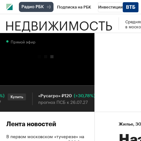
Подписка на РБК
Инвестиции
НЕДВИЖИМОСТЬ
Средняя
РБК Вино
Спорт
Школа управления
в моско
Национальные проекты
Город
Стил
Прямой эфир
Кредитные рейтинги
Франшизы
Га
Проверка контрагентов
Политика
Э
(+30,78%)
«Русагро» ₽120
Ozon ₽5
Купить
Купить
прогноз ПСБ к 26.07.27
прогноз 
Лента новостей
Жилье
⁠,
30
В первом московском «тучерезе» на
На