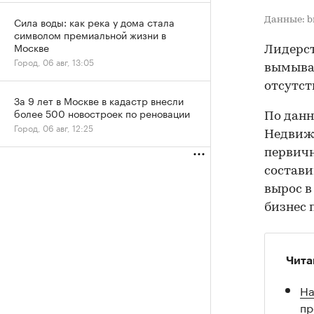
Сила воды: как река у дома стала
Данные: b
символом премиальной жизни в
Москве
Лидерст
Город, 06 авг, 13:05
вымыван
отсутст
За 9 лет в Москве в кадастр внесли
более 500 новостроек по реновации
По дан
Город, 06 авг, 12:25
Недвижи
первичн
состави
вырос в
бизнес 
Чита
На
пр