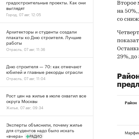
градостроительные проекты. Как они
Второе 
выглядят
на 50%,
Город, 07 авг, 12:05
со сниж
Архитекторы и студенты создали
Четверт
плакаты ко Дню строителя. Лучшие
показат
работы
Останки
Отрасль, 07 авг, 11:36
29%, до
Дню строителя — 70: как отмечают
юбилей и главные рекорды отрасли
Райо
Отрасль, 07 авг, 11:04
предл
Рост цен на жилье в июле охватил все
округа Москвы
Район
Жилье, 07 авг, 09:34
Эксперты объяснили, почему жилье
для студентов надо было искать
Марфи
«вчера»
РАДИО