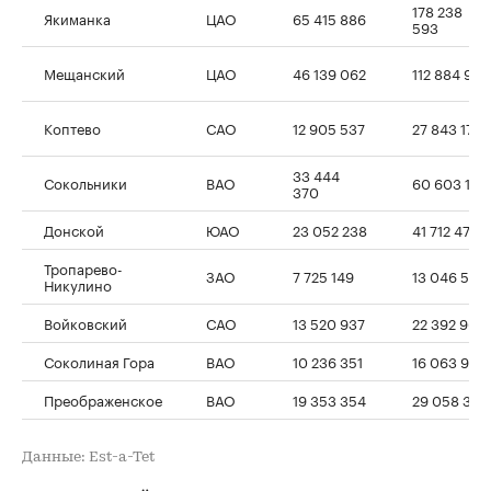
178 238
Якиманка
ЦАО
65 415 886
593
Мещанский
ЦАО
46 139 062
112 884 971
Коптево
САО
12 905 537
27 843 172
33 444
Сокольники
ВАО
60 603 197
370
Донской
ЮАО
23 052 238
41 712 476
Тропарево-
ЗАО
7 725 149
13 046 594
Никулино
Войковский
САО
13 520 937
22 392 968
Соколиная Гора
ВАО
10 236 351
16 063 908
Преображенское
ВАО
19 353 354
29 058 313
Данные: Est-a-Tet