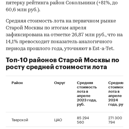
пятерку рейтинга район Сокольники (+81%, до
60,6 млн руб.).
Средняя стоимость лота на первичном рынке
Старой Москвы по итогам апреля
зафиксирована на отметке 26,87 млн руб., что на
14,1% превосходит показатель аналогичного
периода прошлого года, уточняют в Est-a-Tet.
Топ-10 районов Старой Москвы по
росту средней стоимости лота
Район
Округ
Средняя
Средняя
стоимость
стоимость
лота в
лота в
апреле
апреле
2023 года,
2024
руб.
года, руб.
85 294
271 300
Тверской
ЦАО
560
794