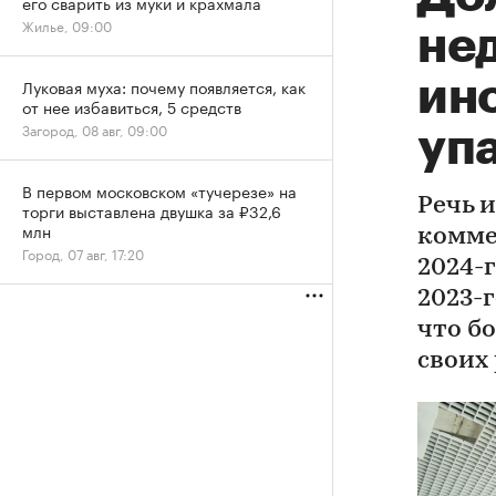
его сварить из муки и крахмала
Жилье, 09:00
не
ин
Луковая муха: почему появляется, как
от нее избавиться, 5 средств
Загород, 08 авг, 09:00
упа
В первом московском «тучерезе» на
Речь 
торги выставлена двушка за ₽32,6
млн
комме
Город, 07 авг, 17:20
2024-г
2023-
что б
своих