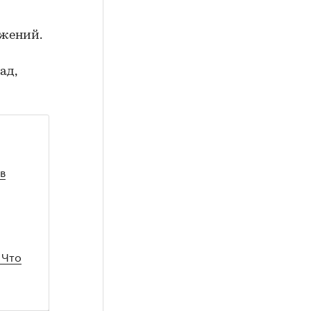
ожений.
ад,
в
 Что