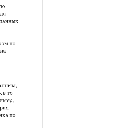
ую
ода
 данных
ром по
 на
данным,
%
, в то
ример,
орая
нка по