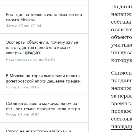
По данн
Рост цен на жилье в июле охватил все
недвижи
округа Москвы
состави
Жилье, 07 авг, 09:34
о заклю
объекто
Эксперты объяснили, почему жилье
учитыва
для студентов надо было искать
«вчера»
РАДИО
числу з
Недвижимость, 07 авг, 09:03
которую
Снижен
В Москве на торги выставили палаты
допетровской эпохи дешевле трешки
продав
Город, 06 авг, 18:07
недвижи
за перв
Собянин заявил о максимальном за
время к
пять лет темпе строительства метро
продажа
Город, 06 авг, 15:52
состоял
площади
Спрос на новостройки Москвы и