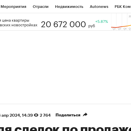
Мероприятия
Отрасли
Недвижимость
Autonews
РБК Ком
20 672 000
 цена квартиры
 РБК
РБК Образование
РБК Курсы
РБК Life
+5.87%
Тренды
Виз
вских новостройках
руб
ь
Крипто
РБК Бизнес-среда
Дискуссионный клуб
Исследо
зета
Спецпроекты СПб
Конференции СПб
Спецпроекты
кономика
Бизнес
Технологии и медиа
Финансы
Рынок на
(+86,01%)
(+31,26%)
₽5 450
АФК «Система» ₽12
Купить
з ПСБ к 29.07.27
прогноз БКС к 15.07.27
Поделиться
 апр 2024, 14:39
2 764
ля сделок по продаж