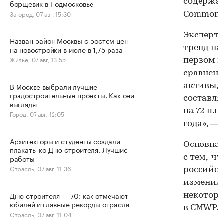
содержа
борщевик в Подмосковье
Загород, 07 авг, 15:30
Commonw
Эксперт
Назван район Москвы с ростом цен
тренд н
на новостройки в июле в 1,75 раза
Жилье, 07 авг, 13:55
первом 
сравнен
В Москве выбрали лучшие
активы,
градостроительные проекты. Как они
составл
выглядят
на 72 п
Город, 07 авг, 12:05
года», 
Архитекторы и студенты создали
Основна
плакаты ко Дню строителя. Лучшие
с тем, 
работы
Отрасль, 07 авг, 11:36
российс
изменил
Дню строителя — 70: как отмечают
некотор
юбилей и главные рекорды отрасли
в CMWP.
Отрасль, 07 авг, 11:04