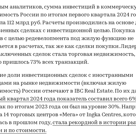
ым аналитиков, сумма инвестиций в коммерческ
мость России по итогам первого квартала 2024 г
ла 112 млрд руб. Расчеты производились на основе
ченных сделках с инвестиционной целью. Покупка
в с целью редевелопмента под жилую функцию не
ется в расчетах, так же как сделки покупки. Лиде
аключенных сделок стала торговая недвижимость,
 пришлось 73% всех транзакций.
ие доли инвестиционных сделок с иностранными
цами на рынке недвижимости (включая жилую
мость) России отмечают в IBC Real Estate. По их 
00:00
/
00:00
ый квартал 2024 года показатель составил всего 6
ак по итогам 2023 года он был на уровне 30%. Нап
 14 торговых центров «Мега» от Ingka Centres, кот
ась в прошлом году,
стала рекордной в истории ры
 и по стоимости.