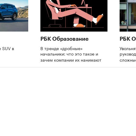
РБК Образование
РБК О
 SUV в
В тренде «дробные»
Увольня
начальники: что это такое и
руково
зачем компании их нанимают
сложны