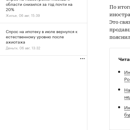
области снизился за год почти на
По итог
20%
иностра
Жилье, 06 авг, 15:39
Это свя
продавц
Спрос на ипотеку в июле вернулся к
естественному уровню после
пояснили
ажиотажа
Деньги, 06 авг, 13:32
Чита
Ин
Ро
На
не
Ин
бу