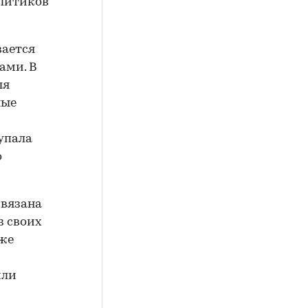
алитиков
вается
ами. В
ля
ные
 упала
о
связана
з своих
кже
или