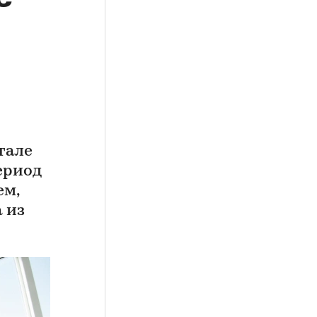
и
тале
период
ем,
 из