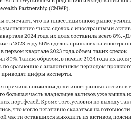
тся в поступившем в редакцию исследовании ан
ealth Partnership (CMWP).
ы отмечают, что на инвестиционном рынке усили
а уменьшение числа сделок с иностранными актив
квартале 2024 года их доля составила всего 8%. «Д
ия: в 2023 году 66% сделок пришлось на иностран
 в первом квартале 2023 года объем таких сделок
ял 80%. Таким образом, в начале 2024 года их доля
.п. по сравнению с аналогичным периодом прошлог
— приводят цифры эксперты.
я причина снижения доли иностранных активов 
что большая часть владельцев активов уже вышла и
ких портфелей. Кроме того, условия по выходу та
ись, что могло негативно сказаться на готовности
ой части оставшихся выходить из активов, поясн