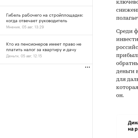
ключево
снижени
Гибель рабочего на стройплощадке:
полагае
когда отвечает руководитель
Мнения, 05 авг, 13:29
Среди ф
инвести
Кто из пенсионеров имеет право не
российс
платить налог за квартиру и дачу
Деньги, 05 авг, 12:15
прибыль
обратны
деньги 
для дал
которая
он.