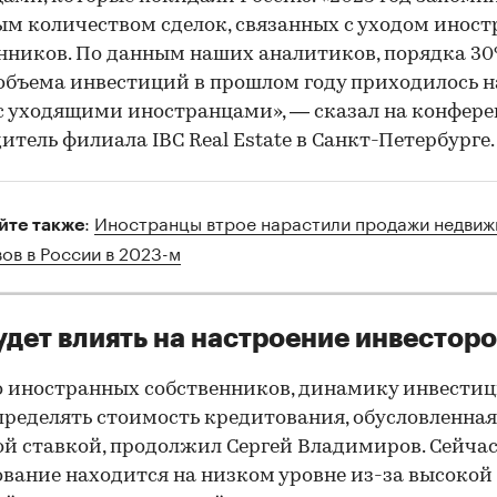
м количеством сделок, связанных с уходом инос
нников. По данным наших аналитиков, порядка 30
объема инвестиций в прошлом году приходилось н
с уходящими иностранцами», — сказал на конфер
итель филиала IBC Real Estate в Санкт-Петербурге.
:
Иностранцы втрое нарастили продажи недви
йте также
00:00
/
00:00
вов в России в 2023-м
удет влиять на настроение инвестор
 иностранных собственников, динамику инвести
пределять стоимость кредитования, обусловленная
й ставкой, продолжил Сергей Владимиров. Сейча
вание находится на низком уровне из-за высокой