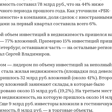
мость составил 78 млрд руб., что на 44% ниже
чного периода прошлого года. Как уточнили «РБК-
мости» в компании, доля сделок с иностранным
ами за первый квартал составила всего 6%.
й объем инвестиций в недвижимость пришелся н
— 77% вложений. Примерно 15% инвестиций приш
етербург, оставшаяся часть — на остальные регио
ал Сергей Владимиров.
ом — лидером по объему инвестиций за неполны
 стала жилая недвижимость (площадки под девело
пришлось 32 млрд руб. вложений (около 41%). Втор
му вложений занимают склады, в которые было
ровано около 15 млрд руб. (19,2%). На третьем мест
 недвижимость, на которую пришлось около 14 млр
. Еще 9 млрд руб. инвесторы вложили в гостиничну
мость, 8 млрд руб. — в торговые объекты.