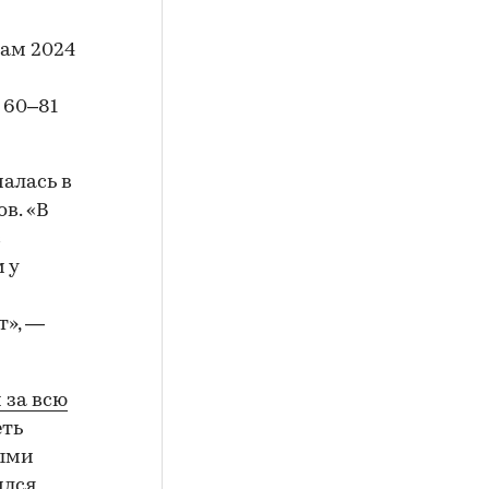
ам 2024
 60–81
алась в
в. «В
с
 у
т», —
 за всю
еть
ными
ился