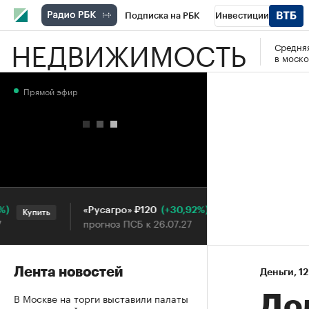
Подписка на РБК
Инвестиции
НЕДВИЖИМОСТЬ
Средняя
РБК Вино
Спорт
Школа управления
в моско
Национальные проекты
Город
Стил
Прямой эфир
Кредитные рейтинги
Франшизы
Га
Проверка контрагентов
Политика
Э
(+30,92%)
«Русагро» ₽120
Ozon ₽5
Купить
Купить
прогноз ПСБ к 26.07.27
прогноз 
Лента новостей
Деньги
⁠,
12
В Москве на торги выставили палаты
До