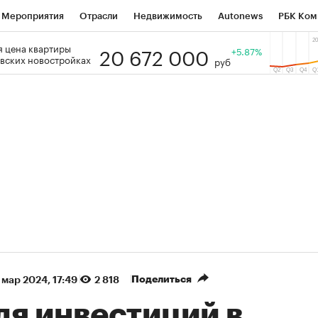
Мероприятия
Отрасли
Недвижимость
Autonews
РБК Ком
20 672 000
 цена квартиры
 РБК
РБК Образование
РБК Курсы
РБК Life
+5.87%
Тренды
Виз
вских новостройках
руб
ь
Крипто
РБК Бизнес-среда
Дискуссионный клуб
Исследо
зета
Спецпроекты СПб
Конференции СПб
Спецпроекты
кономика
Бизнес
Технологии и медиа
Финансы
Рынок на
(+87,48%)
(+30,42%)
 450
АФК «Система» ₽12
Купить
Ку
ПСБ к 29.07.27
прогноз БКС к 15.07.27
Поделиться
 мар 2024, 17:49
2 818
ля инвестиций в