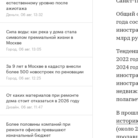
Санкт-П
естественному уровню после
ажиотажа
Деньги, 06 авг, 13:32
Общий о
года со
иностра
Сила воды: как река у дома стала
символом премиальной жизни в
млрд ру
Москве
Город, 06 авг, 13:05
Тенденц
2022 го
За 9 лет в Москве в кадастр внесли
2024 го
более 500 новостроек по реновации
иностра
Город, 06 авг, 12:25
иностра
недвижи
От каких материалов при ремонте
полагае
дома стоит отказаться в 2026 году
Дизайн, 06 авг, 11:47
В прошл
историю
Более половины компаний при
ремонте офисов превышают
(около 
изначальный бюджет
продавц