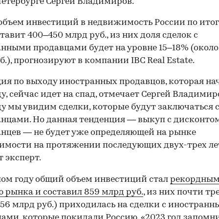
етербурге Сергей Владимиров.
бъем инвестиций в недвижимость России по итог
ставит 400–450 млрд руб., из них доля сделок с
нными продавцами будет на уровне 15–18% (около
б.), прогнозируют в компании IBC Real Estate.
ия по выходу иностранных продавцов, которая нач
ду, сейчас идет на спад, отмечает Сергей Владимиро
ду мы увидим сделки, которые будут заключаться 
нцами. Но данная тенденция — выкуп с дисконтом
нцев — не будет уже определяющей на рынке
мости на протяжении последующих двух-трех ле
т эксперт.
ом году общий объем инвестиций стал
рекордным
 рынка и составил 859 млрд руб.
, из них почти тр
256 млрд руб.) приходилась на сделки с иностран
ами, которые покидали Россию. «2023 год запомн