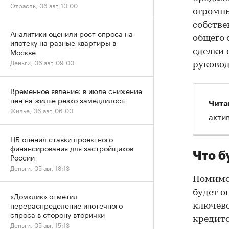
Отрасль, 06 авг, 10:00
огромны
собстве
Аналитики оценили рост спроса на
общего 
ипотеку на разные квартиры в
Москве
сделки 
Деньги, 06 авг, 09:00
руковод
Временное явление: в июле снижение
цен на жилье резко замедлилось
Чита
Жилье, 06 авг, 06:00
акти
ЦБ оценил ставки проектного
финансирования для застройщиков
Что б
России
Деньги, 05 авг, 18:13
Помимо
будет о
«Домклик» отметил
перераспределение ипотечного
ключево
спроса в сторону вторички
кредито
Деньги, 05 авг, 15:13