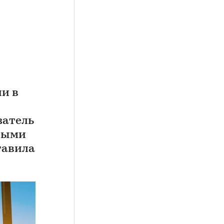
и в
затель
нными
тавила