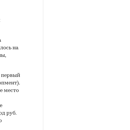
и
а
лось на
ны,
й первый
пмент).
ое место
е
д руб.
ю