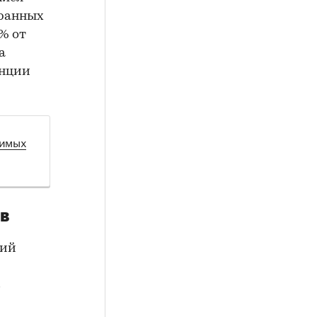
транных
% от
а
енции
жимых
ов
ций
с