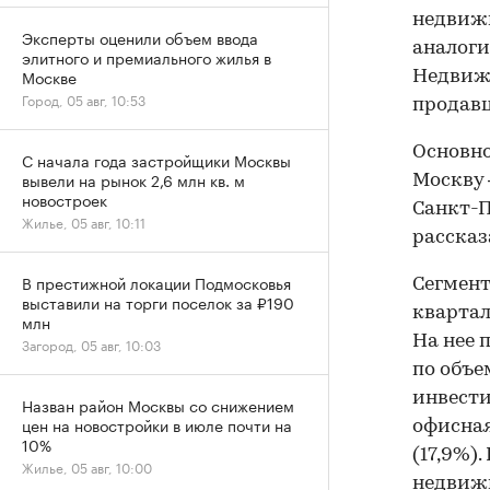
недвижи
Эксперты оценили объем ввода
аналоги
элитного и премиального жилья в
Москве
Недвижи
Город, 05 авг, 10:53
продавц
Основно
С начала года застройщики Москвы
вывели на рынок 2,6 млн кв. м
Москву 
новостроек
Санкт-П
Жилье, 05 авг, 10:11
рассказ
В престижной локации Подмосковья
Сегмент
выставили на торги поселок за ₽190
квартал
млн
На нее 
Загород, 05 авг, 10:03
по объе
инвести
Назван район Москвы со снижением
цен на новостройки в июле почти на
офисная
10%
(17,9%)
Жилье, 05 авг, 10:00
недвижи