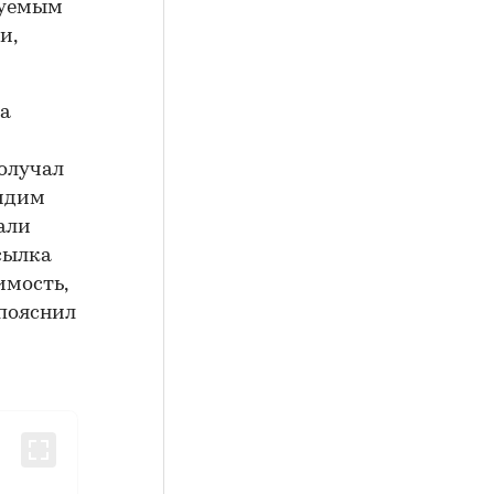
руемым
и,
на
получал
видим
али
осылка
имость,
 пояснил