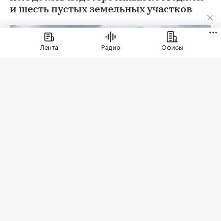
и шесть пустых земельных участков
Лента
Радио
Офисы
Фото: Shebeko/ Shutterstock / FOTODOM
«Дом.РФ» выставил на торги недостроенный
коттеджный поселок «Литовская деревня». Он
расположен в 25 км в западу от МКАД, в
престижном Одинцовском районе Подмосковья,