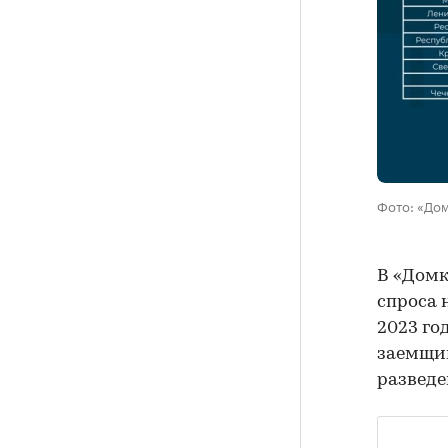
Фото: «До
В «Дом
спроса 
2023 го
заемщик
разведе