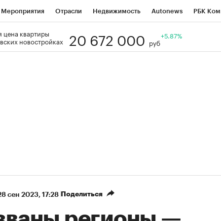
Мероприятия
Отрасли
Недвижимость
Autonews
РБК Ком
20 672 000
 цена квартиры
Образование
РБК Курсы
РБК Life
Тренды
+5.87%
Визионеры
Н
вских новостройках
руб
Дискуссионный клуб
Исследования
Кредитные рейтинги
Фр
Спецпроекты
Проверка контрагентов
Политика
Экономи
к наличной валюты
Поделиться
28 сен 2023, 17:28
званы регионы —