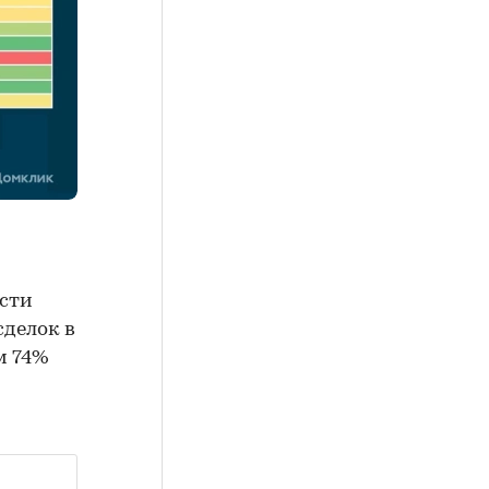
сти
сделок в
м 74%