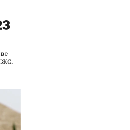
23
тве
ИЖС.