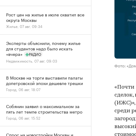
Рост цен на жилье в июле охватил все
округа Москвы
Жилье, 07 авг, 09:34
Эксперты объяснили, почему жилье
для студентов надо было искать
«вчера»
РАДИО
Недвижимость, 07 авг, 09:03
Фото: «До
В Москве на торги выставили палаты
допетровской эпохи дешевле трешки
«Почти 
Город, 06 авг, 18:07
сделок,
(ИЖС)»,
Собянин заявил о максимальном за
среди р
пять лет темпе строительства метро
Город, 06 авг, 15:52
загород
высокий
Спрос на новостройки Москвы и
стоимос