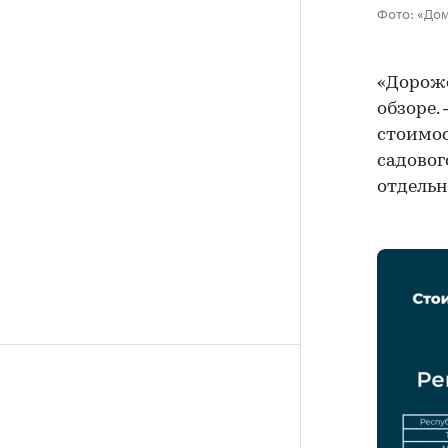
Фото: «До
«Дороже
обзоре.
стоимос
садовог
отдельн