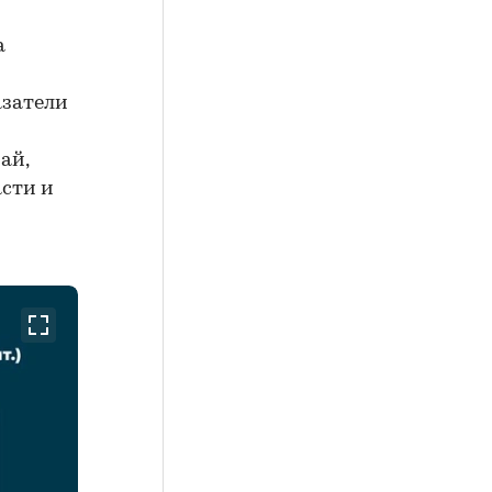
а
азатели
ай,
асти и