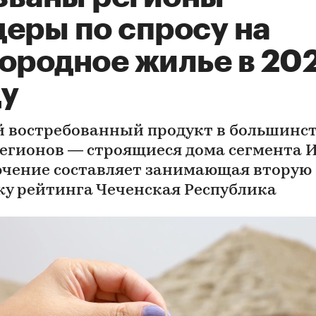
деры по спросу на
городное жилье в 20
ду
 востребованный продукт в большинс
регионов — строящиеся дома сегмента 
чение составляет занимающая вторую
ку рейтинга Чеченская Республика