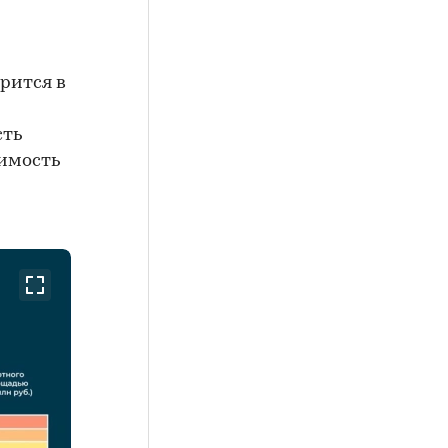
рится в
сть
оимость