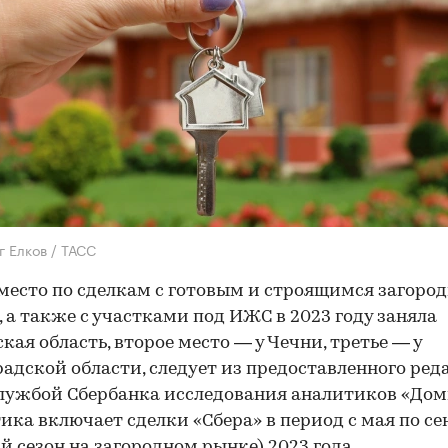
г Елков / ТАСС
место по сделкам с готовым и строящимся загоро
 а также с участками под ИЖС в 2023 году заняла
кая область, второе место — у Чечни, третье — у
адской области, следует из предоставленного ре
лужбой Сбербанка исследования аналитиков «Дом
ика включает сделки «Сбера» в период с мая по се
й сезон на загородном рынке) 2023 года.