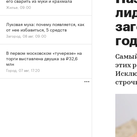
его сварить из муки и крахмала
Жилье, 09:00
ли
за
Луковая муха: почему появляется, как
от нее избавиться, 5 средств
Загород, 08 авг, 09:00
го
В первом московском «тучерезе» на
Самый
торги выставлена двушка за ₽32,6
млн
этих 
Город, 07 авг, 17:20
Исклю
строч