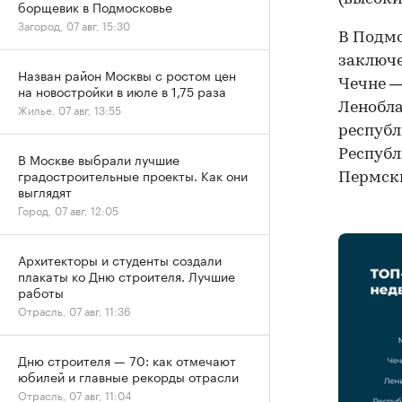
борщевик в Подмосковье
Загород, 07 авг, 15:30
В Подмо
заключе
Назван район Москвы с ростом цен
Чечне —
на новостройки в июле в 1,75 раза
Ленобла
Жилье, 07 авг, 13:55
республ
Республ
В Москве выбрали лучшие
градостроительные проекты. Как они
Пермск
выглядят
Город, 07 авг, 12:05
Архитекторы и студенты создали
плакаты ко Дню строителя. Лучшие
работы
Отрасль, 07 авг, 11:36
Дню строителя — 70: как отмечают
юбилей и главные рекорды отрасли
Отрасль, 07 авг, 11:04