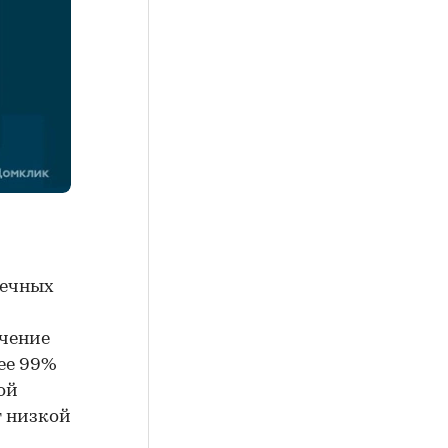
течных
ючение
лее 99%
ой
т низкой