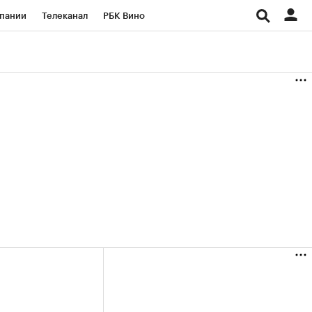
пании
Телеканал
РБК Вино
ациональные проекты
Город
аншизы
Газета
ка
Бизнес