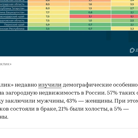
мклик»
клик» недавно
изучили
демографические особенно
на загородную недвижимость в России. 57% таких 
ду заключили мужчины, 43% — женщины. При это
ов состояли в браке, 21% были холосты, а 5% —
ны.