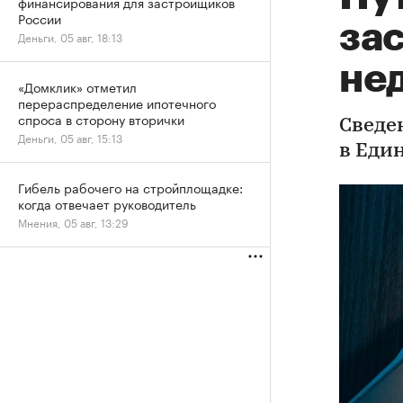
финансирования для застройщиков
России
за
Деньги, 05 авг, 18:13
не
«Домклик» отметил
перераспределение ипотечного
спроса в сторону вторички
Сведе
Деньги, 05 авг, 15:13
в Еди
Гибель рабочего на стройплощадке:
когда отвечает руководитель
Мнения, 05 авг, 13:29