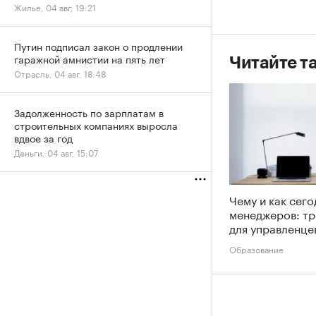
Жилье, 04 авг, 19:21
Путин подписал закон о продлении
гаражной амнистии на пять лет
Читайте т
Отрасль, 04 авг, 18:48
Задолженность по зарплатам в
строительных компаниях выросла
вдвое за год
Деньги, 04 авг, 15:07
Чему и как сего
менеджеров: тр
для управленце
Образование