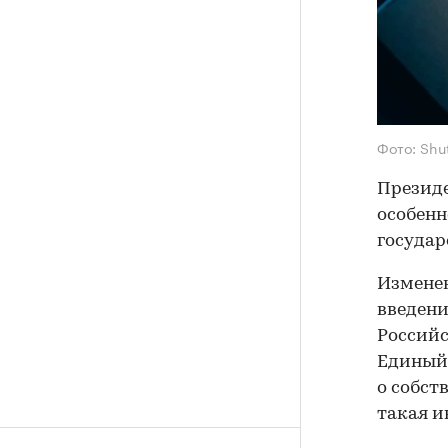
Фото: Shu
Презид
особенн
государ
Измене
введени
Российс
Единый 
о собст
такая и