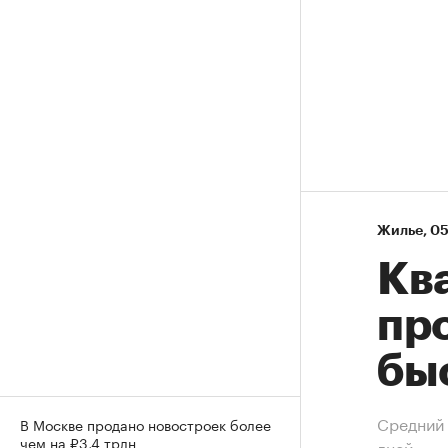
Жилье
⁠,
05
Кв
пр
бы
Средний 
В Москве продано новостроек более
чем на ₽3,4 трлн
дней