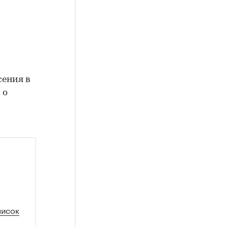
сения в
 о
и
писок