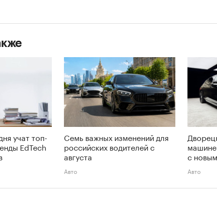
акже
дня учат топ-
Семь важных изменений для
Дворецк
енды EdTech
российских водителей с
машине
в
августа
с новым
Авто
Авто