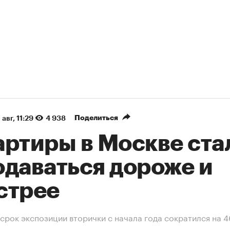
Поделиться
 авг, 11:29
4 938
артиры в Москве ста
одаваться дороже и
стрее
срок экспозиции вторички с начала года сократился на 4