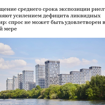
щение среднего срока экспозиции рие
няют усилением дефицита ликвидных
ир: спрос не может быть удовлетворен 
й мере