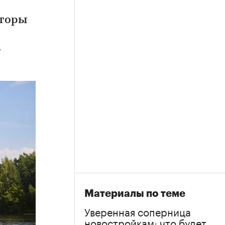
лторы
в
Материалы по теме
Уверенная соперница
новостройкам: что будет