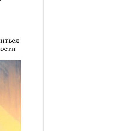
ситься
мости