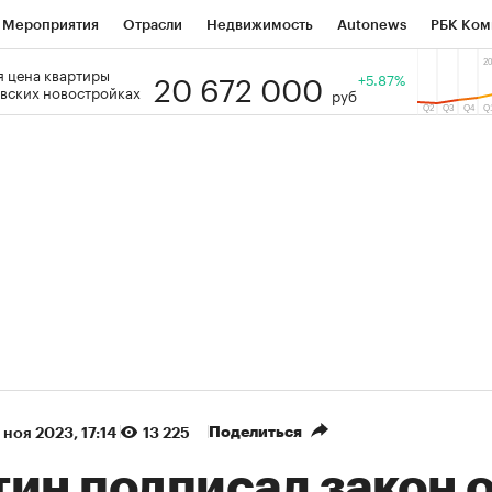
Мероприятия
Отрасли
Недвижимость
Autonews
РБК Ком
20 672 000
 цена квартиры
 РБК
РБК Образование
РБК Курсы
РБК Life
+5.87%
Тренды
Виз
вских новостройках
руб
ь
Крипто
РБК Бизнес-среда
Дискуссионный клуб
Исследо
зета
Спецпроекты СПб
Конференции СПб
Спецпроекты
кономика
Бизнес
Технологии и медиа
Финансы
Рынок на
(+86,13%)
(+28,67%)
 450
АФК «Система» ₽12
Купить
Ку
ПСБ к 29.07.27
прогноз БКС к 15.07.27
Поделиться
 ноя 2023, 17:14
13 225
тин подписал закон 