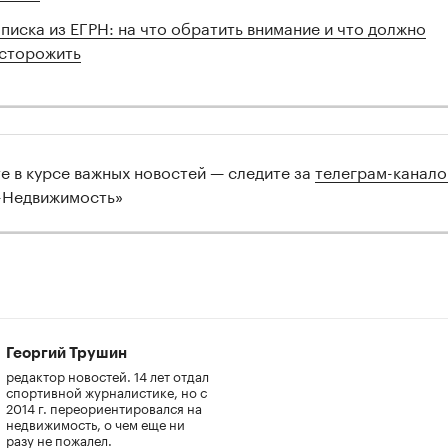
00:00
/
00:00
писка из ЕГРН: на что обратить внимание и что должно
сторожить
те в курсе важных новостей — следите за
телеграм-канал
-Недвижимость»
Георгий Трушин
редактор новостей. 14 лет отдал
спортивной журналистике, но с
2014 г. переориентировался на
недвижимость, о чем еще ни
разу не пожалел.