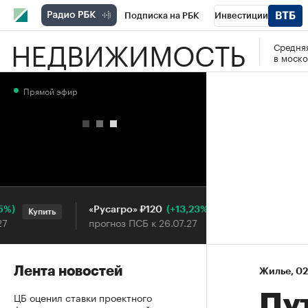
Подписка на РБК
Инвестиции
НЕДВИЖИМОСТЬ
Средняя
РБК Вино
Спорт
Школа управления
в моско
Национальные проекты
Город
Стил
Прямой эфир
Кредитные рейтинги
Франшизы
Га
Проверка контрагентов
Политика
Э
(+13,23%)
«Русагро» ₽120
Ozon ₽5
Купить
Купить
прогноз ПСБ к 26.07.27
прогноз 
Лента новостей
Жилье
⁠,
02
ЦБ оценил ставки проектного
Пу