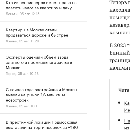
Кто из пенсионеров имеет право не
Теперь 
платить налог за квартиру и дачу
находящ
Деньги, 05 авг, 12:15
помещен
незавер
Квартиры в Москве стали
комплек
продаваться дороже и быстрее
Жилье, 05 авг, 11:29
В 2023 
Единый 
Эксперты оценили объем ввода
граница
элитного и премиального жилья в
Москве
наличии
Город, 05 авг, 10:53
С начала года застройщики Москвы
Чита
вывели на рынок 2,6 млн кв. м
новостроек
Ка
Жилье, 05 авг, 10:11
Ин
На
В престижной локации Подмосковья
из
выставили на торги поселок за ₽190