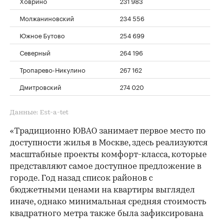
Ховрино
231 983
Молжаниновский
234 556
Южное Бутово
254 699
Северный
264 196
Тропарево-Никулино
267 162
Дмитровский
274 020
Данные: Est-a-tet
«Традиционно ЮВАО занимает первое место по
доступности жилья в Москве, здесь реализуются
масштабные проекты комфорт-класса, которые
представляют самое доступное предложение в
городе. Год назад список районов с
бюджетными ценами на квартиры выглядел
иначе, однако минимальная средняя стоимость
квадратного метра также была зафиксирована