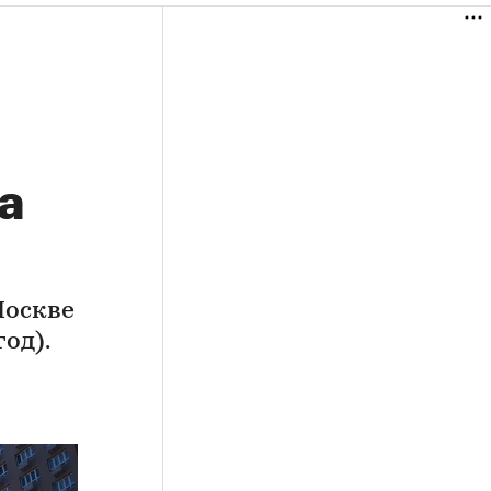
а
Москве
од).