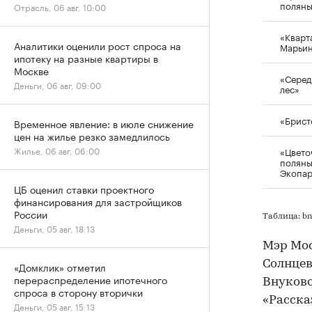
полян
Отрасль, 06 авг, 10:00
«Кварт
Аналитики оценили рост спроса на
Марьи
ипотеку на разные квартиры в
Москве
«Серед
Деньги, 06 авг, 09:00
лес»
«Брист
Временное явление: в июле снижение
цен на жилье резко замедлилось
Жилье, 06 авг, 06:00
«Цвето
полян
Экопар
ЦБ оценил ставки проектного
финансирования для застройщиков
России
Таблица: b
Деньги, 05 авг, 18:13
Мэр Мос
Солнцев
«Домклик» отметил
перераспределение ипотечного
Внуково
спроса в сторону вторички
«Расска
Деньги, 05 авг, 15:13