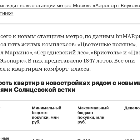
выглядят новые станции метро Москвы «Аэропорт Внуково
тино»
сего к новым станциям метро, по данным bnMAP.pr
ся пять жилых комплексов: «Цветочные поляны»,
л Марьино», «Середневский лес», «Бристоль» и «Ц
Экопарк». В них представлено 1847 лотов. Все они
ся к квартирам комфорт-класса.
сть квартир в новостройках рядом с новым
ями Солнцевской ветки
т
Минимальный
Максимальный
Девело
бюджет
бюджет
покупки, млн
покупки, млн
руб.
руб.
00:00
/
00:00
чные
4,837
15,949
МИЦ