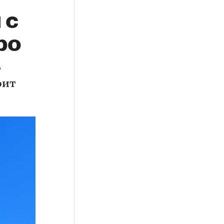
 с
ро
т
оит