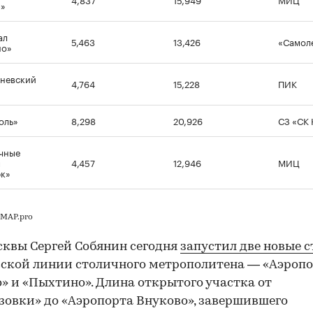
ы»
ал
5,463
13,426
«Самол
но»
невский
4,764
15,228
ПИК
оль»
8,298
20,926
СЗ «СК
чные
ы
4,457
12,946
МИЦ
к»
nMAP.pro
квы Сергей Собянин сегодня
запустил две новые 
ской линии столичного метрополитена — «Аэроп
» и «Пыхтино». Длина открытого участка от
зовки» до «Аэропорта Внуково», завершившего