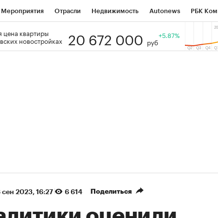
Мероприятия
Отрасли
Недвижимость
Autonews
РБК Ком
20 672 000
 цена квартиры
 РБК
РБК Образование
РБК Курсы
РБК Life
+5.87%
Тренды
Виз
вских новостройках
руб
ь
Крипто
РБК Бизнес-среда
Дискуссионный клуб
Исследо
зета
Спецпроекты СПб
Конференции СПб
Спецпроекты
кономика
Бизнес
Технологии и медиа
Финансы
Рынок на
(+87,48%)
(+30,42%)
5 450
АФК «Система» ₽12
Купить
 ПСБ к 29.07.27
прогноз БКС к 15.07.27
Поделиться
 сен 2023, 16:27
6 614
алитики оценили