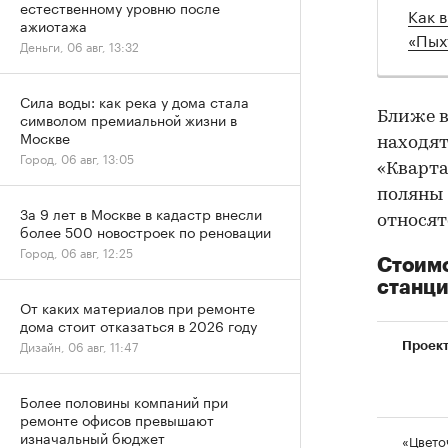
естественному уровню после
Как 
ажиотажа
«Пых
Деньги, 06 авг, 13:32
Сила воды: как река у дома стала
Ближе в
символом премиальной жизни в
Москве
находят
Город, 06 авг, 13:05
«Кварта
поляны 
За 9 лет в Москве в кадастр внесли
относят
более 500 новостроек по реновации
Город, 06 авг, 12:25
Стоимо
станци
От каких материалов при ремонте
дома стоит отказаться в 2026 году
Дизайн, 06 авг, 11:47
Проек
Более половины компаний при
ремонте офисов превышают
изначальный бюджет
«Цвето