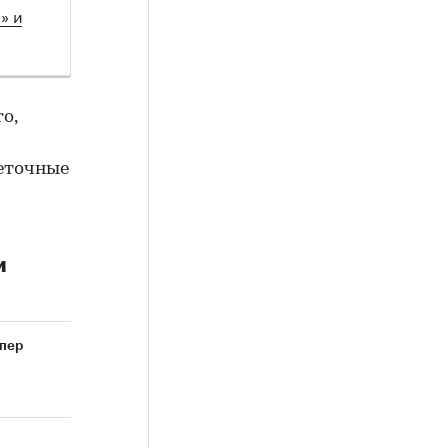
» и
o,
веточные
и
пер