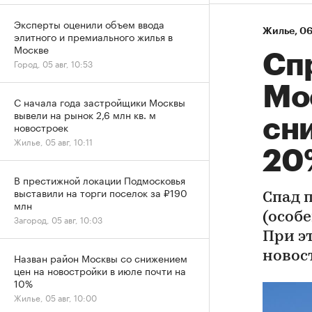
Эксперты оценили объем ввода
Жилье
⁠,
06
элитного и премиального жилья в
Москве
Сп
Город, 05 авг, 10:53
Мо
С начала года застройщики Москвы
вывели на рынок 2,6 млн кв. м
сни
новостроек
Жилье, 05 авг, 10:11
20
В престижной локации Подмосковья
выставили на торги поселок за ₽190
Спад 
млн
(особе
Загород, 05 авг, 10:03
При э
новос
Назван район Москвы со снижением
цен на новостройки в июле почти на
10%
Жилье, 05 авг, 10:00