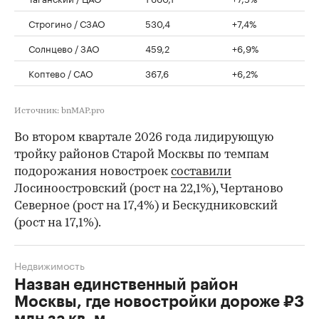
Строгино / СЗАО
530,4
+7,4%
Солнцево / ЗАО
459,2
+6,9%
Коптево / САО
367,6
+6,2%
Источник: bnMAP.pro
Во втором квартале 2026 года лидирующую
тройку районов Старой Москвы по темпам
подорожания новостроек
составили
Лосиноостровский (рост на 22,1%), Чертаново
Северное (рост на 17,4%) и Бескудниковский
(рост на 17,1%).
Недвижимость
Назван единственный район
Москвы, где новостройки дороже ₽3