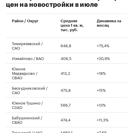
цен на новостройки в июле
00:00
/
00:00
Район / Округ
Средняя
Динамика за
цена 1 кв. м,
месяц
тыс. руб.
Тимирязевский /
648,8
+75,4%
САО
Измайлово / ВАО
406,5
+20,9%
Южное
Медведково /
413,2
+18%
СВАО
Бескудниковский /
475,8
+15%
САО
Южное Тушино /
566,7
+13%
СЗАО
Бабушкинский /
474,4
+11,3%
СВАО
Таганский / ЦАО
1 660,1
+7,5%