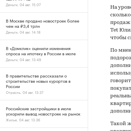
Деньги, 04 авг, 15:07
На уров
сколько
В Москве продано новостроек более
продаж 
чем на ₽3,4 трлн
Tet Юли
Деньги, 04 авг, 14:18
чтобы с
В «Домклик» оценили изменения
По мнен
спроса на ипотеку в России в июле
подорож
Деньги, 04 авг, 13:49
дополни
использ
В правительстве рассказали о
строительстве новых курортов в
говорит
России
покупат
Отрасль, 04 авг, 13:37
реальны
квартир
Российские застройщики в июле
дополни
ускорили вывод новостроек на рынок
Жилье, 04 авг, 13:36
Такой ж