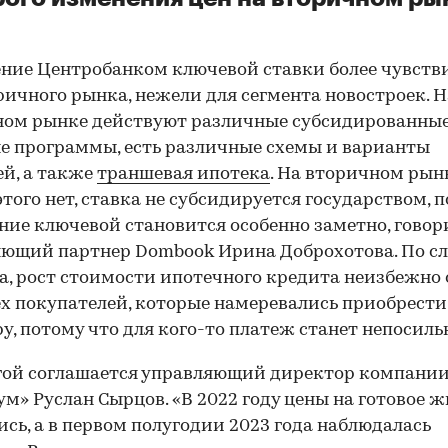
ие Центробанком ключевой ставки более чувств
ричного рынка, нежели для сегмента новостроек. Н
ном рынке действуют различные субсидированные
е программы, есть различные схемы и варианты
й, а также
траншевая ипотека
. На вторичном рын
этого нет, ставка не субсидируется государством, 
ие ключевой становится особенно заметно, говор
ющий партнер Dombook Ирина Доброхотова. По с
а, рост стоимости ипотечного кредита неизбежно 
ех покупателей, которые намеревались приобрести
у, потому что для кого-то платеж станет непосил
гой соглашается управляющий директор компани
м» Руслан Сырцов. «В 2022 году цены на готовое ж
сь, а в первом полугодии 2023 года наблюдалась