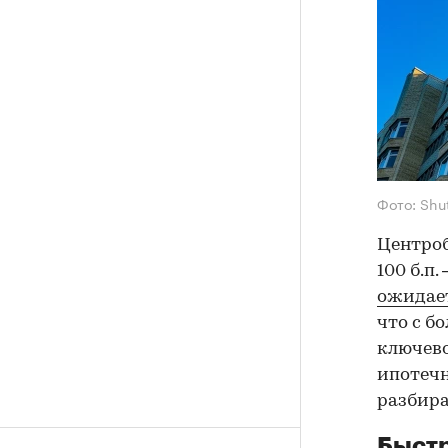
Фото: Shu
Центроб
100 б.п
ожидает
что с б
ключево
ипотечн
разбира
Быстр