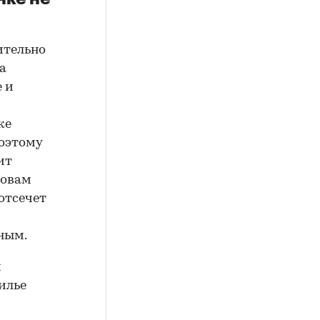
ительно
а
 и
ке
поэтому
ит
ловам
отсечет
ьным.
и
илье