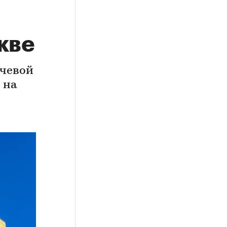
кве
ючевой
 на
и