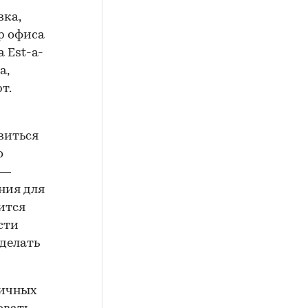
вка,
р офиса
 Est-a-
а,
т.
виться
о
 —
ния для
ится
сти
 делать
ричных