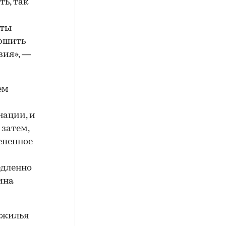
ть, так
нты
ершить
вия», —
ем
нации, и
 затем,
епенное
едленно
ина
 жилья