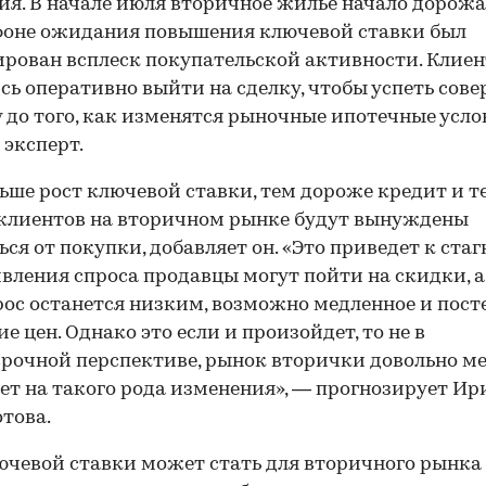
ия. В начале июля вторичное жилье начало дорожа
фоне ожидания повышения ключевой ставки был
рован всплеск покупательской активности. Клие
сь оперативно выйти на сделку, чтобы успеть сов
 до того, как изменятся рыночные ипотечные усло
 эксперт.
ьше рост ключевой ставки, тем дороже кредит и т
клиентов на вторичном рынке будут вынуждены
00:00
/
00:00
ься от покупки, добавляет он. «Это приведет к стаг
вления спроса продавцы могут пойти на скидки, а
рос останется низким, возможно медленное и пост
е цен. Однако это если и произойдет, то не в
рочной перспективе, рынок вторички довольно м
ет на такого рода изменения», — прогнозирует Ир
това.
ючевой ставки может стать для вторичного рынка