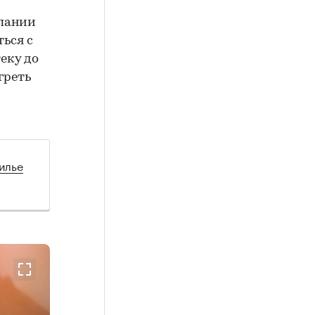
мпании
ься с
еку до
греть
илье