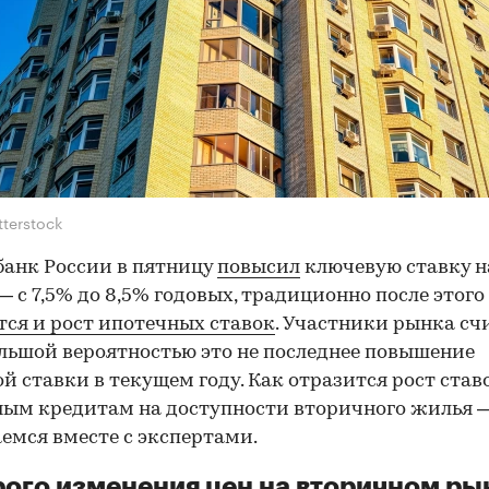
tterstock
анк России в пятницу
повысил
ключевую ставку н
. — с 7,5% до 8,5% годовых, традиционно после этого
ся и рост ипотечных ставок
. Участники рынка сч
ольшой вероятностью это не последнее повышение
й ставки в текущем году. Как отразится рост став
ым кредитам на доступности вторичного жилья 
емся вместе с экспертами.
ого изменения цен на вторичном ры