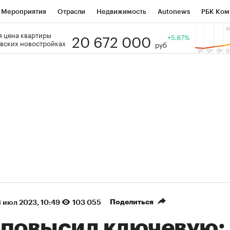
Мероприятия
Отрасли
Недвижимость
Autonews
РБК Ком
20 672 000
 цена квартиры
 РБК
РБК Образование
РБК Курсы
РБК Life
+5.87%
Тренды
Виз
вских новостройках
руб
ь
Крипто
РБК Бизнес-среда
Дискуссионный клуб
Исследо
зета
Спецпроекты СПб
Конференции СПб
Спецпроекты
кономика
Бизнес
Технологии и медиа
Финансы
Рынок на
(+86,01%)
(+28,89%)
 450
АФК «Система» ₽12
Купить
Ку
ПСБ к 29.07.27
прогноз БКС к 15.07.27
Поделиться
 июл 2023, 10:49
103 055
 повысил ключевую: