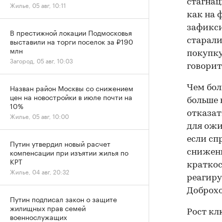
стагнац
Жилье, 05 авг, 10:11
как на 
зафикси
В престижной локации Подмосковья
выставили на торги поселок за ₽190
старали
млн
покупку
Загород, 05 авг, 10:03
говорит
Назван район Москвы со снижением
Чем бол
цен на новостройки в июле почти на
больше 
10%
отказат
Жилье, 05 авг, 10:00
для ожи
если сп
Путин утвердил новый расчет
компенсации при изъятии жилья по
снижени
КРТ
краткос
Жилье, 04 авг, 20:32
реагиру
Доброхо
Путин подписал закон о защите
жилищных прав семей
Рост кл
военнослужащих