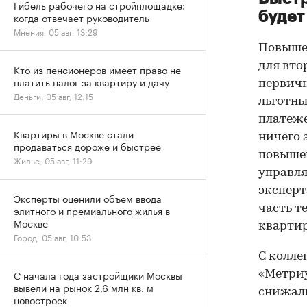
Гибель рабочего на стройплощадке:
будет
когда отвечает руководитель
Мнения, 05 авг, 13:29
Повышен
для вто
Кто из пенсионеров имеет право не
платить налог за квартиру и дачу
первич
Деньги, 05 авг, 12:15
льготны
платеже
Квартиры в Москве стали
ничего 
продаваться дороже и быстрее
повышен
Жилье, 05 авг, 11:29
управля
эксперт
Эксперты оценили объем ввода
часть т
элитного и премиального жилья в
Москве
квартир
Город, 05 авг, 10:53
С колле
С начала года застройщики Москвы
«Метриу
вывели на рынок 2,6 млн кв. м
снижали
новостроек