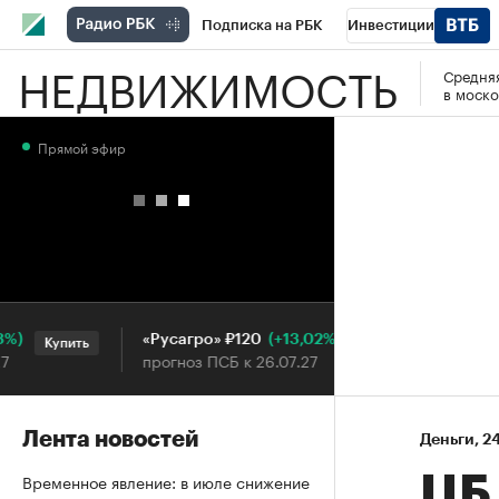
Подписка на РБК
Инвестиции
НЕДВИЖИМОСТЬ
Средняя
РБК Вино
Спорт
Школа управления
в моско
Национальные проекты
Город
Стил
Прямой эфир
Кредитные рейтинги
Франшизы
Га
Проверка контрагентов
Политика
Э
(+13,02%)
«Русагро» ₽120
Ozon ₽5
Купить
Купить
прогноз ПСБ к 26.07.27
прогноз 
Лента новостей
Деньги
⁠,
24
Временное явление: в июле снижение
ЦБ