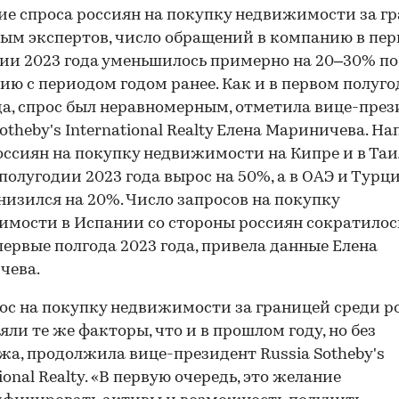
е спроса россиян на покупку недвижимости за гр
ым экспертов, число обращений в компанию в пе
ии 2023 года уменьшилось примерно на 20–30% по
ию с периодом годом ранее. Как и в первом полуг
да, спрос был неравномерным, отметила вице-през
Sotheby's International Realty Елена Мариничева. Н
оссиян на покупку недвижимости на Кипре и в Таи
полугодии 2023 года вырос на 50%, а в ОАЭ и Турци
низился на 20%. Число запросов на покупку
мости в Испании со стороны россиян сократилос
первые полгода 2023 года, привела данные Елена
чева.
ос на покупку недвижимости за границей среди р
яли те же факторы, что и в прошлом году, но без
а, продолжила вице-президент Russia Sotheby's
ional Realty. «В первую очередь, это желание