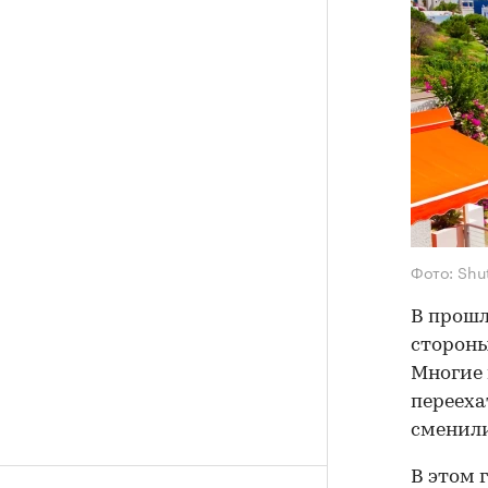
Фото: Shu
В прошл
стороны
Многие 
перееха
сменили
В этом 