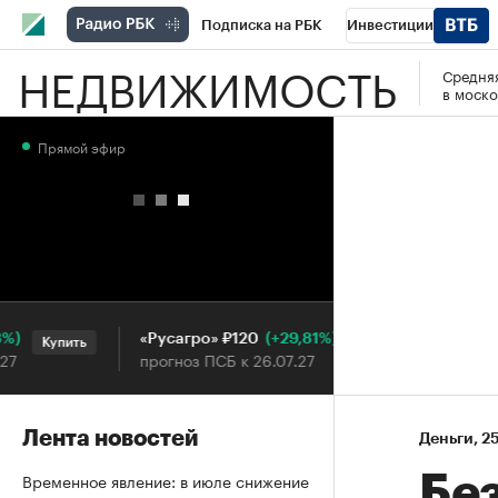
Подписка на РБК
Инвестиции
НЕДВИЖИМОСТЬ
Средняя
РБК Вино
Спорт
Школа управления
в моско
Национальные проекты
Город
Стил
Прямой эфир
Кредитные рейтинги
Франшизы
Га
Проверка контрагентов
Политика
Э
(+29,81%)
«Русагро» ₽120
Ozon ₽5
Купить
Купить
прогноз ПСБ к 26.07.27
прогноз 
Лента новостей
Деньги
⁠,
25
Временное явление: в июле снижение
Без