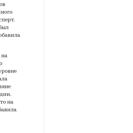
ов
йного
сперт.
 был
добавила
 на
о
уровне
ала
ияне
дии.
то на
бавила