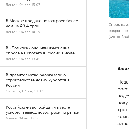
Деньги, 04 авг, 15:07
В Москве продано новостроек более
Спрос на з
чем на ₽3,4 трлн
сохранялся
Деньги, 04 авг, 14:18
(Фото: Shut
В «Домклик» оценили изменения
спроса на ипотеку в России в июле
Деньги, 04 авг, 13:49
Ажи
В правительстве рассказали о
строительстве новых курортов в
Неда
России
росс
Отрасль, 04 авг, 13:37
подс
поку
Российские застройщики в июле
трет
ускорили вывод новостроек на рынок
комп
Жилье, 04 авг, 13:36
ажио