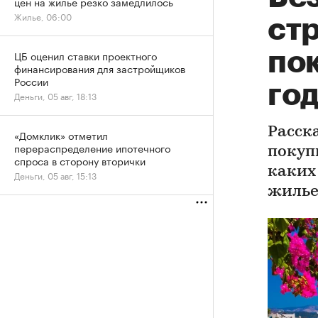
цен на жилье резко замедлилось
Жилье, 06:00
ст
по
ЦБ оценил ставки проектного
финансирования для застройщиков
России
го
Деньги, 05 авг, 18:13
Расск
«Домклик» отметил
перераспределение ипотечного
покуп
спроса в сторону вторички
каких
Деньги, 05 авг, 15:13
жиль