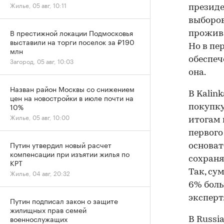
Жилье, 05 авг, 10:11
президе
выборов
В престижной локации Подмосковья
прожива
выставили на торги поселок за ₽190
Но в пе
млн
обеспеч
Загород, 05 авг, 10:03
она.
Назван район Москвы со снижением
В Kalin
цен на новостройки в июле почти на
10%
покупку
Жилье, 05 авг, 10:00
итогам 
первого
Путин утвердил новый расчет
основат
компенсации при изъятии жилья по
сохраня
КРТ
Так, су
Жилье, 04 авг, 20:32
6% боль
эксперт
Путин подписал закон о защите
жилищных прав семей
военнослужащих
В Russia