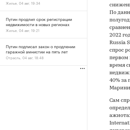
Жилье, 04 авг, 19:34
снижени
По данн
Путин продлил срок регистрации
полугод
недвижимости в новых регионах
сравнен
Жилье, 04 авг, 19:21
2022 го
Russia 
Путин подписал закон о продлении
спрос р
гаражной амнистии на пять лет
Отрасль, 04 авг, 18:48
первом 
время с
недвижи
40% за 
Марини
Сам спр
определ
ажиотаж
Internat