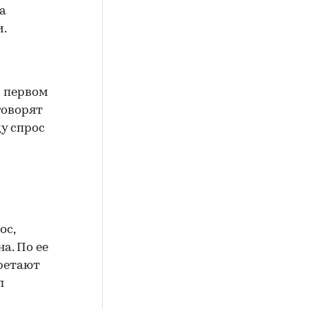
а
и.
в первом
говорят
у спрос
ос,
а. По ее
ретают
л