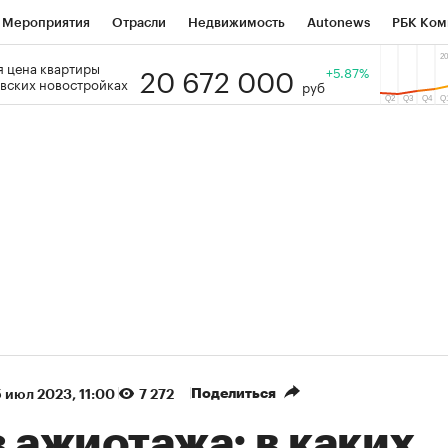
Мероприятия
Отрасли
Недвижимость
Autonews
РБК Ком
20 672 000
 цена квартиры
 РБК
РБК Образование
РБК Курсы
РБК Life
+5.87%
Тренды
Виз
вских новостройках
руб
ь
Крипто
РБК Бизнес-среда
Дискуссионный клуб
Исследо
зета
Спецпроекты СПб
Конференции СПб
Спецпроекты
кономика
Бизнес
Технологии и медиа
Финансы
Рынок на
(+86,04%)
(+28,08%)
 450
АФК «Система» ₽12
Купить
К
ПСБ к 29.07.27
прогноз БКС к 15.07.27
Поделиться
 июл 2023, 11:00
7 272
 ажиотажа: в каких