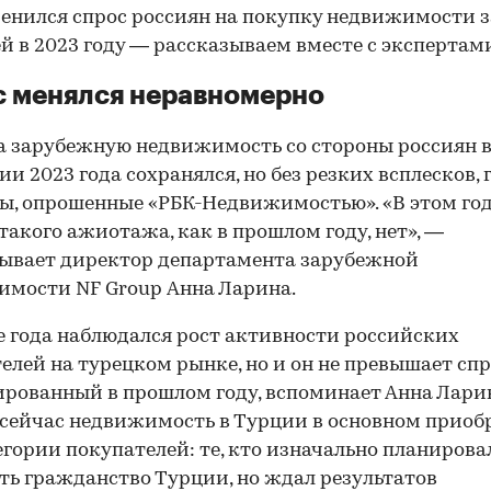
енился спрос россиян на покупку недвижимости з
й в 2023 году — рассказываем вместе с экспертам
 менялся неравномерно
а зарубежную недвижимость со стороны россиян 
ии 2023 года сохранялся, но без резких всплесков, 
ы, опрошенные «РБК-Недвижимостью». «В этом год
о такого ажиотажа, как в прошлом году, нет», —
ывает директор департамента зарубежной
мости NF Group Анна Ларина.
е года наблюдался рост активности российских
елей на турецком рынке, но и он не превышает спр
рованный в прошлом году, вспоминает Анна Ларин
 сейчас недвижимость в Турции в основном приоб
егории покупателей: те, кто изначально планирова
00:00
/
00:00
ь гражданство Турции, но ждал результатов