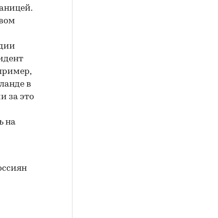
аницей.
рвом
одии
идент
апример,
ланде в
и за это
ь на
оссиян