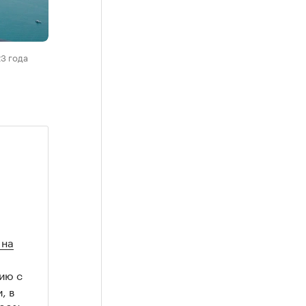
3 года
 на
ию с
, в