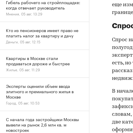
Гибель рабочего на стройплощадке:
еще изм
когда отвечает руководитель
границе
Мнения, 05 авг, 13:29
Спрос
Кто из пенсионеров имеет право не
платить налог за квартиру и дачу
Спрос н
Деньги, 05 авг, 12:15
полугод
эксперт
Квартиры в Москве стали
продаваться дороже и быстрее
есть, н
Жилье, 05 авг, 11:29
рассказ
недвижи
Эксперты оценили объем ввода
элитного и премиального жилья в
В начал
Москве
покупат
Город, 05 авг, 10:53
зафикси
словам,
С начала года застройщики Москвы
две кат
вывели на рынок 2,6 млн кв. м
новостроек
оформит