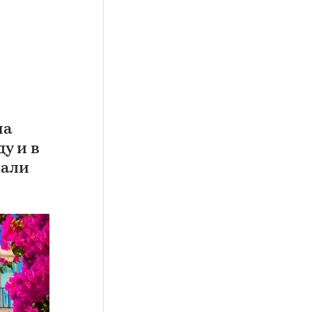
на
у и в
пали