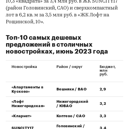
10,3 «квадрата» за 3,4 млн руб. в ЖК SUNCITY17
(район Головинский, САО) и сверхкомпактный
лот в 6,2 кв. м за 3,5 млн руб. в «ЖК Лофт на
Рощинской, 10».
Топ-10 самых дешевых
предложений в столичных
новостройках, июнь 2023 года
Новостройка
Район / округ
Бюджет,
млн
руб.
«Апартаменты в
Вешняки / ВАО
2,9
Кусково»
«Лофт
Нижегородский
3,2
Нижегородская»
/ ЮВАО
«Кларнет»
Коптево / САО
3,3
Головинский /
SUNCITY17
3,4