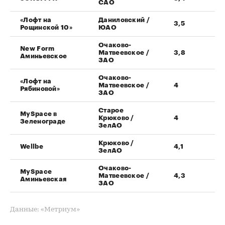
САО
«Лофт на
Даниловский /
3,5
Рощинской 10»
ЮАО
Очаково-
New Form
Матвеевское /
3,8
Аминьевское
ЗАО
Очаково-
«Лофт на
Матвеевское /
4
Рябиновой»
ЗАО
Старое
MySpace в
Крюково /
4
Зеленограде
ЗелАО
Крюково /
Wellbe
4,1
ЗелАО
Очаково-
MySpace
Матвеевское /
4,3
Аминьевская
ЗАО
Данные: «Метриум»