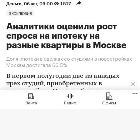
Деньги
⁠,
06 авг, 09:00
1 527
ЭКСКЛЮЗИВ
Аналитики оценили рост
спроса на ипотеку на
разные квартиры в Москве
Доля ипотеки в сделках со студиями в новостройках
Москвы достигала 66,5%
В первом полугодии две из каждых
трех студий, приобретенных в
новостройках Москвы, были куплены в
ипотеку. В сегменте трешек ипотечных
Лента
Радио
Офисы
сделок менее половины, а среди
четырехкомнатных квартир — лишь
около четверти