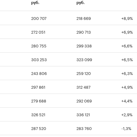
руб.
руб.
200 707
218 669
+8,9%
00:00
/
00:00
272 051
290 713
+6,9%
280 755
299 338
+6,6%
303 253
323 099
+6,5%
243 806
259 120
+6,3%
297 861
312 487
+4,9%
279 688
292 069
+4,4%
326 521
336 121
+2,9%
287 520
283 760
-1,3%