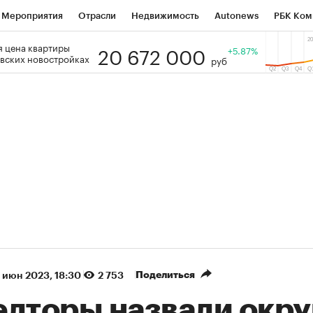
Мероприятия
Отрасли
Недвижимость
Autonews
РБК Ком
20 672 000
 цена квартиры
 РБК
РБК Образование
РБК Курсы
РБК Life
+5.87%
Тренды
Виз
вских новостройках
руб
ь
Крипто
РБК Бизнес-среда
Дискуссионный клуб
Исследо
зета
Спецпроекты СПб
Конференции СПб
Спецпроекты
кономика
Бизнес
Технологии и медиа
Финансы
Рынок на
(+88,03%)
(+31,08%)
 450
АФК «Система» ₽12
Купить
Ку
ПСБ к 29.07.27
прогноз БКС к 15.07.27
Поделиться
 июн 2023, 18:30
2 753
елторы назвали окру