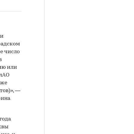
 и
радском
е число
в
ию или
елАО
кже
тов)», —
рина
года
квы