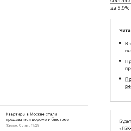
состави
на 5,9%
Чита
В 
но
Пр
пр
Пр
ре
Квартиры в Москве стали
продаваться дороже и быстрее
Будь
Жилье, 05 авг, 11:29
«РБК