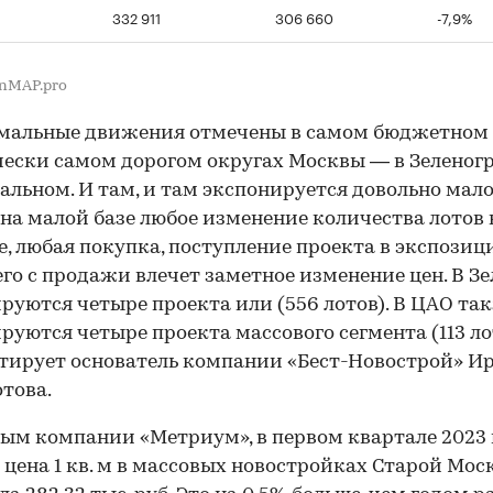
332 911
306 660
-7,9%
nMAP.pro
мальные движения отмечены в самом бюджетном
ески самом дорогом округах Москвы — в Зеленог
альном. И там, и там экспонируется довольно мало
а на малой базе любое изменение количества лотов 
, любая покупка, поступление проекта в экспозиц
его с продажи влечет заметное изменение цен. В З
руются четыре проекта или (556 лотов). В ЦАО та
руются четыре проекта массового сегмента (113 ло
ирует основатель компании «Бест-Новострой» И
това.
ым компании «Метриум», в первом квартале 2023 
 цена 1 кв. м в массовых новостройках Старой Мос