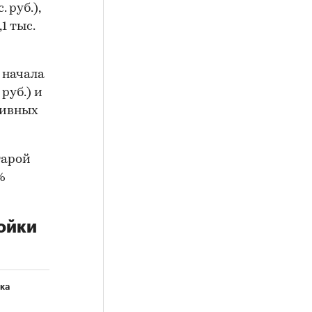
 руб.),
1 тыс.
 начала
руб.) и
тивных
тарой
%
ойки
ка