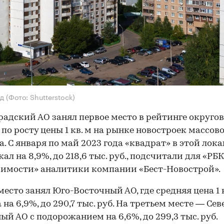
ад
(Фото: Shutterstock)
радский АО занял первое место в рейтинге округо
по росту цены 1 кв. м на рынке новостроек массов
а. С января по май 2023 года «квадрат» в этой лок
ал на 8,9%, до 218,6 тыс. руб., подсчитали для «РБК
имости» аналитики компании «Бест-Новострой».
место занял Юго-Восточный АО, где средняя цена 1 
 на 6,9%, до 290,7 тыс. руб. На третьем месте — Сев
ый АО с подорожанием на 6,6%, до 299,3 тыс. руб.