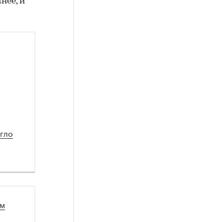
нее, и
гло
ом