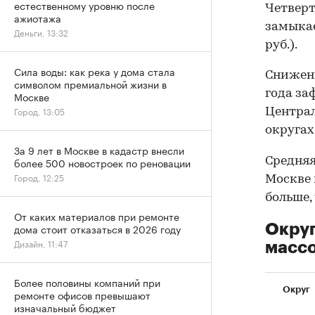
естественному уровню после
Четверт
ажиотажа
замыкае
Деньги, 13:32
руб.).
Сила воды: как река у дома стала
Снижени
символом премиальной жизни в
года за
Москве
Город, 13:05
Централ
округах
За 9 лет в Москве в кадастр внесли
Средняя
более 500 новостроек по реновации
Город, 12:25
Москве 
больше,
От каких материалов при ремонте
Округ
дома стоит отказаться в 2026 году
Дизайн, 11:47
массо
Более половины компаний при
Округ
ремонте офисов превышают
изначальный бюджет