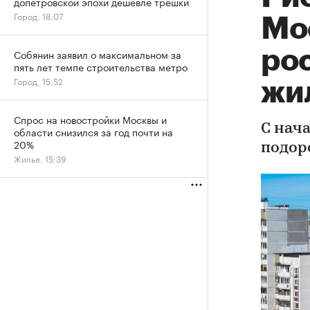
допетровской эпохи дешевле трешки
Город, 18:07
Мо
ро
Собянин заявил о максимальном за
пять лет темпе строительства метро
Город, 15:52
жи
Спрос на новостройки Москвы и
С нач
области снизился за год почти на
20%
подор
Жилье, 15:39