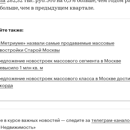
ла
282,32 тыс. руб. Это на 0,5% больше, чем годом ра
 больше, чем в предыдущем квартале.
йте также:
«Метриуме» назвали самые продаваемые массовые
востройки Старой Москвы
едложение новостроек массового сегмента в Москве
евысило 1 млн кв. м
едложение новостроек массового класса в Москве дости
корда
те в курсе важных новостей — следите за
телеграм-канал
-Недвижимость»