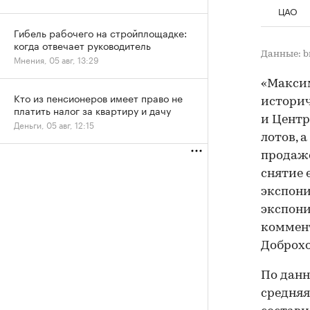
ЦАО
Гибель рабочего на стройплощадке:
когда отвечает руководитель
Данные: b
Мнения, 05 авг, 13:29
«Макси
Кто из пенсионеров имеет право не
историч
платить налог за квартиру и дачу
и Центр
Деньги, 05 авг, 12:15
лотов, 
продаже
снятие 
экспони
экспони
коммент
Доброхо
По данн
средняя