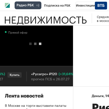
Подписка на РБК
Инвестиции
НЕДВИЖИМОСТЬ
Средняя
РБК Вино
Спорт
Школа управления
в моско
Национальные проекты
Город
Стил
Прямой эфир
Кредитные рейтинги
Франшизы
Га
Проверка контрагентов
Политика
Э
(+31,64%)
«Русагро» ₽120
Ozon ₽5
Купить
Купить
прогноз ПСБ к 26.07.27
прогноз 
Лента новостей
Деньги
⁠,
14
В Москве на торги выставили палаты
Ри