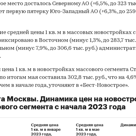
ое место досталось Северному АО (+6,5%, до 323 тыс.
т первую пятерку Юго-Западный АО (+6,3%, до 259,
е средней цены 1 кв. м в массовых новостройках с
фиксировано в Восточном (минус 1,3%, до 283,7 тыс. 
ьном (минус 7,9%, до 306,6 тыс. руб.) администра
.
 цена 1 кв. м в новостройках массового сегмента С
по итогам мая составила 302,8 тыс. руб., что на 4,6
 чем в начале года, уточняют в «Бест-Новострое».
а Москвы. Динамика цен на новостр
вого сегмента с начала 2023 года
Средняя цена
Средняя цена
Динами
1 кв. м в январе
1 кв. м в мае
2023 года,
2023 года,