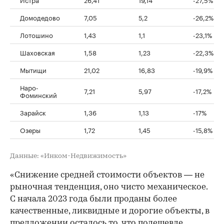
Домодедово
7,05
5,2
-26,2%
Лотошино
1,43
1,1
-23,1%
Шаховская
1,58
1,23
-22,3%
Мытищи
21,02
16,83
-19,9%
Наро-
7,21
5,97
-17,2%
Фоминский
Зарайск
1,36
1,13
-17%
Озеры
1,72
1,45
-15,8%
Данные: «Инком-Недвижимость»
«Снижение средней стоимости объектов — не
рыночная тенденция, оно чисто механическое.
С начала 2023 года были проданы более
качественные, ликвидные и дорогие объекты, в
предложении осталось то, что подешевле.