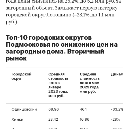
года цены снизились на 26,2%, до 5,2 млн руб. за
загородный объект. Замыкает первую пятерку
городской округ Лотошино (–23,1%, до 1,1 млн
руб.).
Топ-10 городских округов
Подмосковья по снижению цен на
загородные дома. Вторичный
рынок
Городской
Средняя
Средняя
Динамик
округ
стоимость
стоимость
лота в
лота в мае
январе
2023 года,
00:00
/
00:00
2023 года,
млн руб.
млн руб.
Одинцовский
68,96
46,1
-33,2%
Химки
23,42
16,86
-28%
Истра
26,41
19,14
-27,5%