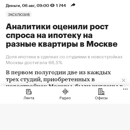
Деньги
⁠,
06 авг, 09:00
1 744
ЭКСКЛЮЗИВ
Аналитики оценили рост
спроса на ипотеку на
разные квартиры в Москве
Доля ипотеки в сделках со студиями в новостройках
Москвы достигала 66,5%
В первом полугодии две из каждых
трех студий, приобретенных в
новостройках Москвы, были куплены в
ипотеку. В сегменте трешек ипотечных
Лента
Радио
Офисы
сделок менее половины, а среди
четырехкомнатных квартир — лишь
около четверти