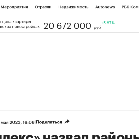
Мероприятия
Отрасли
Недвижимость
Autonews
РБК Ком
20 672 000
 цена квартиры
Образование
РБК Курсы
РБК Life
Тренды
+5.87%
Визионеры
Н
вских новостройках
руб
Дискуссионный клуб
Исследования
Кредитные рейтинги
Фр
Спецпроекты
Проверка контрагентов
Политика
Экономи
к наличной валюты
Поделиться
 мая 2023, 16:06
ндекс» назвал район