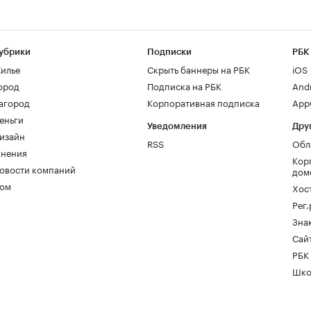
убрики
Подписки
РБК
илье
Скрыть баннеры на РБК
iOS
ород
Подписка на РБК
And
агород
Корпоративная подписка
AppG
еньги
Уведомления
Дру
изайн
RSS
Обл
нения
Кор
овости компаний
дом
ом
Хос
Рег
Зна
Сайт
РБК
Шко