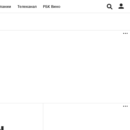
пании
Телеканал
РБК Вино
ациональные проекты
Город
аншизы
Газета
ка
Бизнес
ы