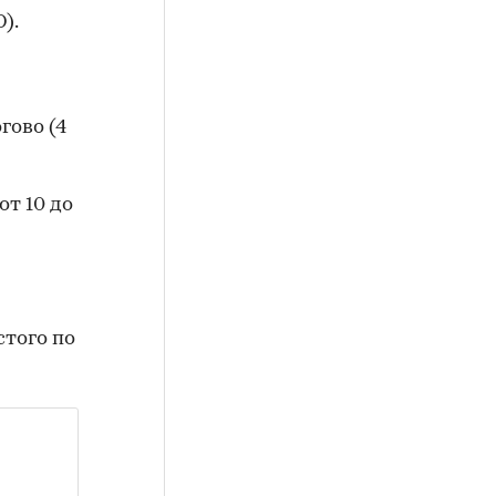
).
гово (4
т 10 до
того по