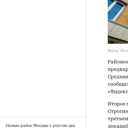
Фото: Shu
Районом
предвар
Средняя
сообщил
«Яндек
Второе 
Строгин
третьем
Назван район Москвы с ростом цен
локаций