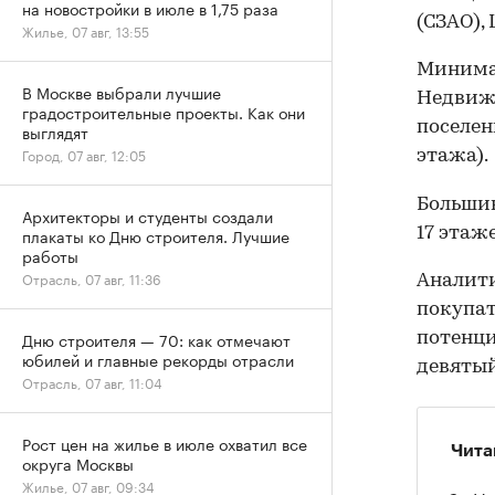
на новостройки в июле в 1,75 раза
(СЗАО),
Жилье, 07 авг, 13:55
Минимал
В Москве выбрали лучшие
Недвижи
градостроительные проекты. Как они
поселен
выглядят
Город, 07 авг, 12:05
этажа).
Большин
Архитекторы и студенты создали
17 этаж
плакаты ко Дню строителя. Лучшие
работы
Отрасль, 07 авг, 11:36
Аналит
покупат
Дню строителя — 70: как отмечают
потенци
юбилей и главные рекорды отрасли
девятый
Отрасль, 07 авг, 11:04
Рост цен на жилье в июле охватил все
Чита
округа Москвы
Жилье, 07 авг, 09:34