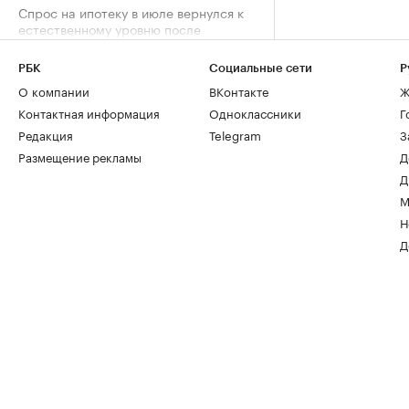
Спрос на ипотеку в июле вернулся к
естественному уровню после
ажиотажа
Деньги, 06 авг, 13:32
РБК
Социальные сети
Р
О компании
ВКонтакте
Ж
Контактная информация
Одноклассники
Г
Сила воды: как река у дома стала
символом премиальной жизни в
Редакция
Telegram
З
Москве
Размещение рекламы
Д
Город, 06 авг, 13:05
Д
М
Н
Д