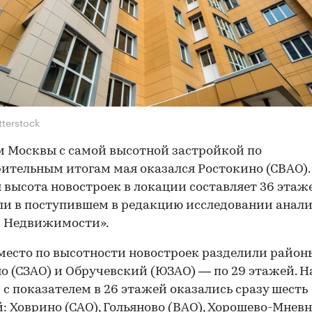
tterstock
 Москвы с самой высотной застройкой по
ительным итогам мая оказался Ростокино (СВАО).
 высота новостроек в локации составляет 36 этаж
и в поступившем в редакцию исследовании анал
с Недвижимости».
место по высотности новостроек разделили район
о (СЗАО) и Обручевский (ЮЗАО) — по 29 этажей. Н
 с показателем в 26 этажей оказались сразу шесть
: Ховрино (САО), Гольяново (ВАО), Хорошево-Мнев