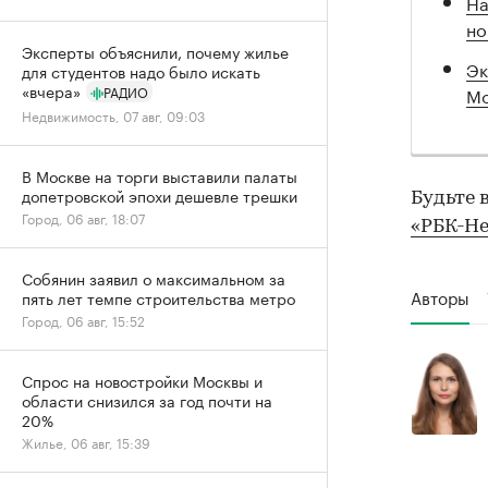
На
но
Эксперты объяснили, почему жилье
Эк
для студентов надо было искать
«вчера»
Мо
РАДИО
Недвижимость, 07 авг, 09:03
В Москве на торги выставили палаты
допетровской эпохи дешевле трешки
Будьте 
Город, 06 авг, 18:07
«РБК-Н
Собянин заявил о максимальном за
Авторы
пять лет темпе строительства метро
Город, 06 авг, 15:52
Спрос на новостройки Москвы и
области снизился за год почти на
20%
Жилье, 06 авг, 15:39