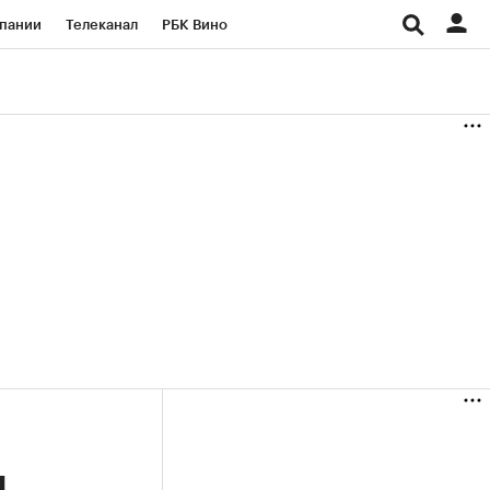
пании
Телеканал
РБК Вино
ациональные проекты
Город
аншизы
Газета
ка
Бизнес
и