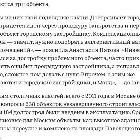
ются три объекта.
м из них свои подводные камни. Достраивает гор
 придется идти через процедуру банкротства и пер
 объект городскому застройщику. Компенсационн
ы — значит, нужно подобрать альтернативный ва
омещений», — пояснила Анастасия Пятова. «Инве
ся за достройку проблемного объекта, часто при
ять ошибки предыдущего застройщика, а исправля
о, сложнее, чем делать с нуля. Впрочем, с этим же
аются и городские застройщики, и Фонд», — добав
ым столичных властей, всего с 2011 года в Москве 
 вопросы
638 объектов незавершенного строительс
ы 184 долгостроя были введены в эксплуатацию. Ср
наковые для Москвы объекты, как высотное здание
ом переулке и комплекс на площади Павелецкого
.