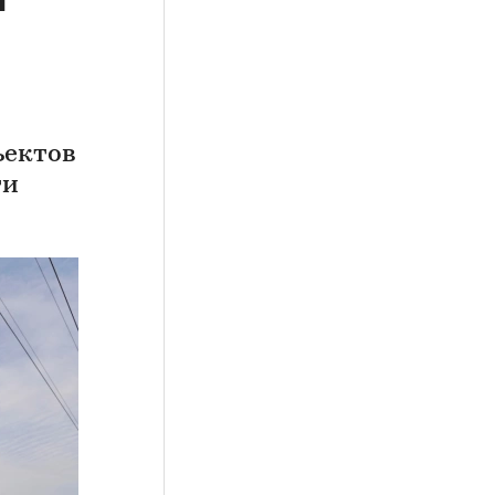
ъектов
ти