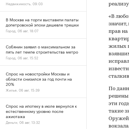
Недвижимость, 09:03
реализу
«В любо
В Москве на торги выставили палаты
значит,
допетровской эпохи дешевле трешки
Город, 06 авг, 18:07
прав на
квартир
Собянин заявил о максимальном за
жилых п
пять лет темпе строительства метро
взявшим
Город, 06 авг, 15:52
исправл
известн
Спрос на новостройки Москвы и
сталкив
области снизился за год почти на
20%
По данн
Жилье, 06 авг, 15:39
решены
эти год
Спрос на ипотеку в июле вернулся к
естественному уровню после
такие з
ажиотажа
Оружейн
Деньги, 06 авг, 13:32
вокзала