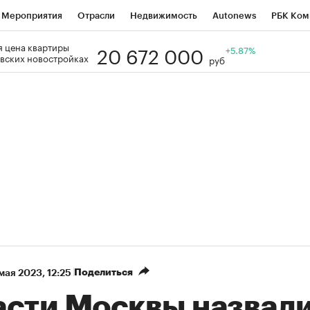
Мероприятия
Отрасли
Недвижимость
Autonews
РБК Ком
20 672 000
 цена квартиры
Образование
РБК Курсы
РБК Life
Тренды
+5.87%
Визионеры
Н
вских новостройках
руб
Дискуссионный клуб
Исследования
Кредитные рейтинги
Фр
Спецпроекты
Проверка контрагентов
Политика
Экономи
к наличной валюты
Поделиться
 мая 2023, 12:25
асти Москвы назвал