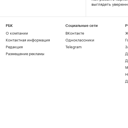
выглядеть уверен
РБК
Социальные сети
Р
О компании
ВКонтакте
Ж
Контактная информация
Одноклассники
Г
Редакция
Telegram
З
Размещение рекламы
Д
Д
М
Н
Д