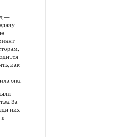
од —
едачу
ые
риант
сторам,
ходится
ть, как
ила она.
были
тва.
За
еди них
 в