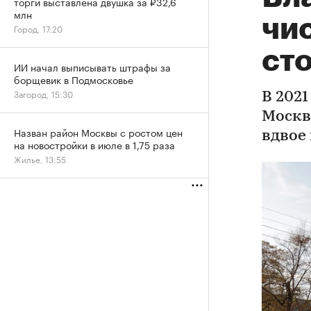
торги выставлена двушка за ₽32,6
млн
чи
Город, 17:20
ст
ИИ начал выписывать штрафы за
борщевик в Подмосковье
Загород, 15:30
В 202
Москв
Назван район Москвы с ростом цен
вдвое
на новостройки в июле в 1,75 раза
Жилье, 13:55