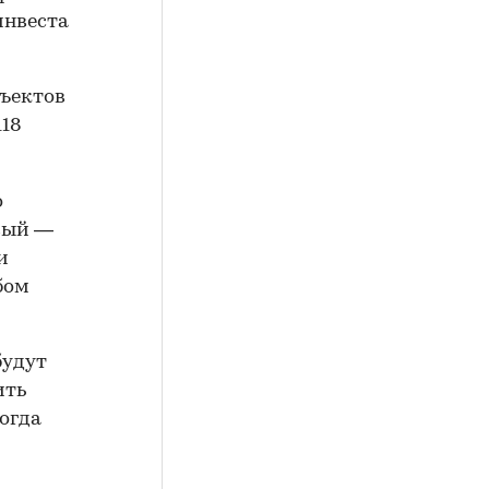
инвеста
бъектов
118
о
рвый —
и
бом
будут
ить
огда