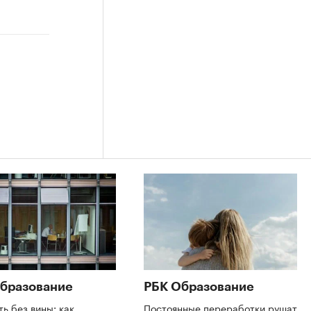
бразование
РБК Образование
ть без вины: как
Постоянные переработки рушат