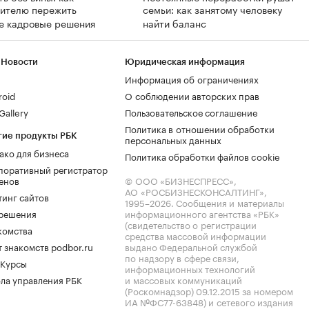
дителю пережить
семьи: как занятому человеку
е кадровые решения
найти баланс
 Новости
Юридическая информация
Информация об ограничениях
roid
О соблюдении авторских прав
allery
Пользовательское соглашение
Политика в отношении обработки
гие продукты РБК
персональных данных
ако для бизнеса
Политика обработки файлов cookie
поративный регистратор
енов
© ООО «БИЗНЕСПРЕСС»,
АО «РОСБИЗНЕСКОНСАЛТИНГ»,
тинг сайтов
1995–2026
. Сообщения и материалы
.решения
информационного агентства «РБК»
(свидетельство о регистрации
комства
средства массовой информации
 знакомств podbor.ru
выдано Федеральной службой
по надзору в сфере связи,
 Курсы
информационных технологий
ла управления РБК
и массовых коммуникаций
(Роскомнадзор) 09.12.2015 за номером
ИА №ФС77-63848) и сетевого издания