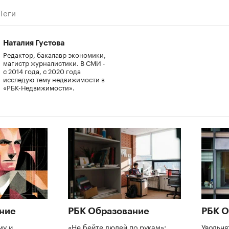
Теги
Наталия Густова
Редактор, бакалавр экономики,
магистр журналистики. В СМИ -
с 2014 года, с 2020 года
исследую тему недвижимости в
«РБК-Недвижимости».
ние
РБК Образование
РБК О
му и
«Не бейте людей по рукам»:
Увольня