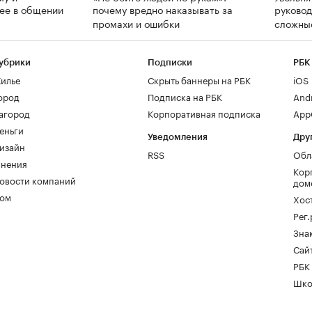
нее в общении
почему вредно наказывать за
руково
промахи и ошибки
сложны
убрики
Подписки
РБК
илье
Скрыть баннеры на РБК
iOS
ород
Подписка на РБК
And
агород
Корпоративная подписка
AppG
еньги
Уведомления
Дру
изайн
RSS
Обл
нения
Кор
овости компаний
дом
ом
Хос
Рег
Зна
Сайт
РБК
Шко