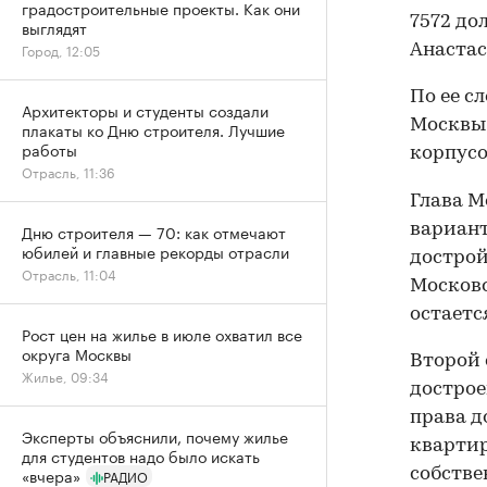
градостроительные проекты. Как они
7572 до
выглядят
Город, 12:05
Анастас
По ее с
Архитекторы и студенты создали
Москвы 
плакаты ко Дню строителя. Лучшие
работы
корпусо
Отрасль, 11:36
Глава М
вариант
Дню строителя — 70: как отмечают
юбилей и главные рекорды отрасли
дострой
Отрасль, 11:04
Московс
остаетс
Рост цен на жилье в июле охватил все
округа Москвы
Второй 
Жилье, 09:34
дострое
права д
Эксперты объяснили, почему жилье
квартир
для студентов надо было искать
«вчера»
собстве
РАДИО