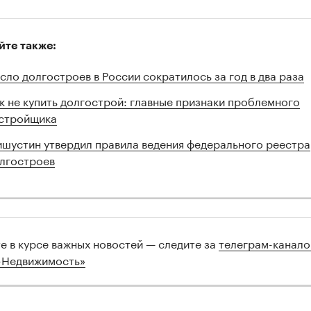
йте также:
сло долгостроев в России сократилось за год в два раза
к не купить долгострой: главные признаки проблемного
стройщика
шустин утвердил правила ведения федерального реестра
лгостроев
те в курсе важных новостей — следите за
телеграм-канал
-Недвижимость»