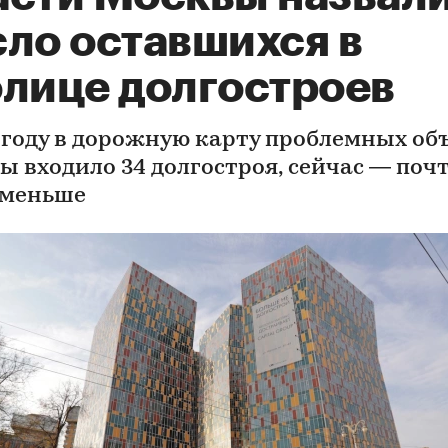
сло оставшихся в
олице долгостроев
1 году в дорожную карту проблемных об
ы входило 34 долгостроя, сейчас — поч
 меньше