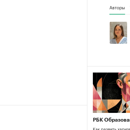
Авторы
РБК Образова
Как развить хариз