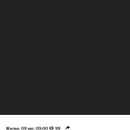
Инвестиции
РБК Образование
Мир не будет прежним: как перестать выживать и
настроить себя на развитие
Жилье
⁠,
09 авг, 09:00
99