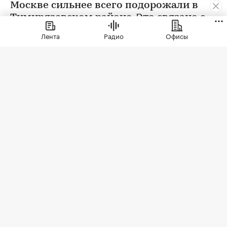
Москве сильнее всего подорожали в
Тимирязевском районе. Это связано с
появлением в экспозиции нового
Лента
Радио
Офисы
проекта бизнес-класса
Фото: Elena Koromyslova / Shutterstock / FOTODOM
Тимирязевский район занял первое место в