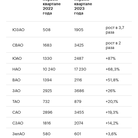
квартале
квартале
2022
2023
года
года
рост в 3,7
ЮЗАО
508
1905
раза
рост в 2
СВАО
1683
3425
раза
ЮАО
1330
2487
+87%
НАО
10 240
17 230
+68,3%
ВАО
1394
2116
+51,8%
ЗАО
2925
3686
+26%
ТАО
732
879
+20,1%
САО
2896
3455
+19,3%
СЗАО
1816
2074
+14,2%
ЗелАО
580
601
+3,6%