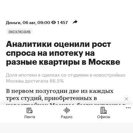
Деньги
⁠,
06 авг, 09:00
1 457
ЭКСКЛЮЗИВ
Аналитики оценили рост
спроса на ипотеку на
разные квартиры в Москве
Доля ипотеки в сделках со студиями в новостройках
Москвы достигала 66,5%
В первом полугодии две из каждых
трех студий, приобретенных в
новостройках Москвы, были куплены в
ипотеку. В сегменте трешек ипотечных
Лента
Радио
Офисы
сделок менее половины, а среди
четырехкомнатных квартир — лишь