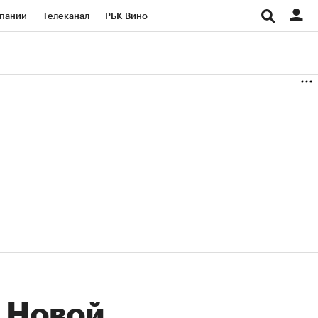
пании
Телеканал
РБК Вино
ациональные проекты
Город
аншизы
Газета
ка
Бизнес
 Новой