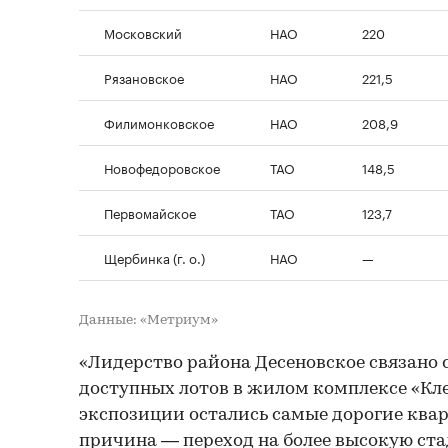
Московский
НАО
220
Рязановское
НАО
221,5
Филимонковское
НАО
208,9
Новофедоровское
ТАО
148,5
Первомайское
ТАО
123,7
Щербинка (г. о.)
НАО
—
Данные: «Метриум»
«Лидерство района Десеновское связано 
доступных лотов в жилом комплексе «Кле
экспозиции остались самые дорогие ква
причина — переход на более высокую ст