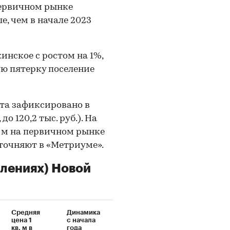
первичном рынке
ше, чем в начале 2023
нское с ростом на 1%,
рвую пятерку поселение
та зафиксировано в
о 120,2 тыс. руб.). На
в. м на первичном рынке
уточняют в «Метриуме».
елениях) Новой
Средняя
Динамика
цена 1
с начала
кв. м в
года