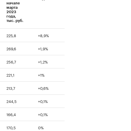
начале
марта
2023
года,
тыс. руб.
225,8
+8,9%
269,6
+1,9%
256,7
+1,2%
221,1
+1%
213,7
+0,6%
244,5
+0,1%
166,4
+0,1%
170,5
0%