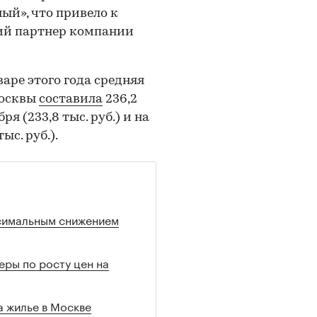
ый», что привело к
ий партнер компании
аре этого года средняя
Москвы
составила
236,2
ря (233,8 тыс. руб.) и на
ыс. руб.).
ксимальным снижением
ры по росту цен на
а жилье в Москве