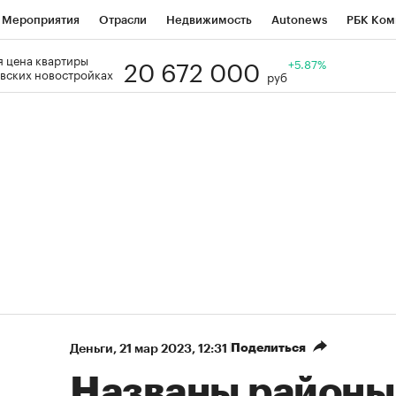
Мероприятия
Отрасли
Недвижимость
Autonews
РБК Ком
20 672 000
 цена квартиры
Образование
РБК Курсы
РБК Life
Тренды
+5.87%
Визионеры
Н
вских новостройках
руб
Дискуссионный клуб
Исследования
Кредитные рейтинги
Фр
Спецпроекты
Проверка контрагентов
Политика
Экономи
к наличной валюты
Поделиться
Деньги
⁠,
21 мар 2023, 12:31
Названы районы