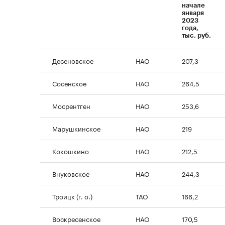
начале
января
2023
года,
тыс. руб.
Десеновское
НАО
207,3
Сосенское
НАО
264,5
Мосрентген
НАО
253,6
Марушкинское
НАО
219
Кокошкино
НАО
212,5
Внуковское
НАО
244,3
Троицк (г. о.)
ТАО
166,2
Воскресенское
НАО
170,5