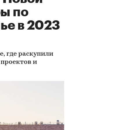
ы по
ье в 2023
е, где раскупили
 проектов и