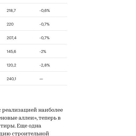
218,7
-0,6%
220
-0,7%
207,4
-0,7%
145,6
-2%
120,2
-2,8%
240,1
—
с реализацией наиболее
новые аллеи», теперь в
ртиры. Еще одна
адию строительной