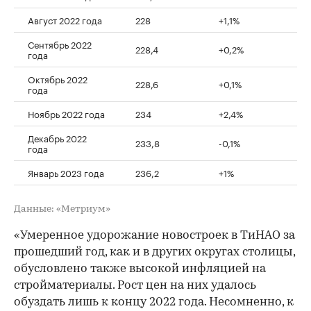
Август 2022 года
228
+1,1%
Сентябрь 2022
228,4
+0,2%
года
Октябрь 2022
228,6
+0,1%
года
Ноябрь 2022 года
234
+2,4%
Декабрь 2022
233,8
-0,1%
года
Январь 2023 года
236,2
+1%
Данные: «Метриум»
«Умеренное удорожание новостроек в ТиНАО за
прошедший год, как и в других округах столицы,
обусловлено также высокой инфляцией на
стройматериалы. Рост цен на них удалось
обуздать лишь к концу 2022 года. Несомненно, к