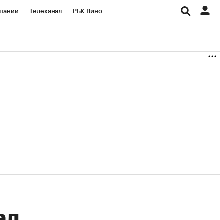
пании
Телеканал
РБК Вино
ациональные проекты
Город
аншизы
Газета
ка
Бизнес
ал