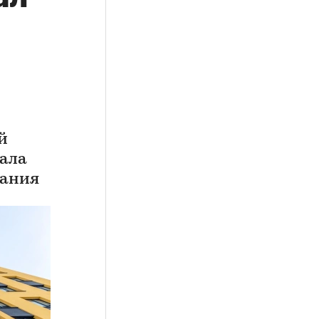
й
чала
вания