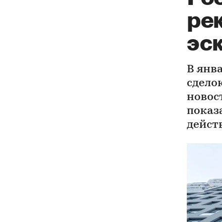
рек
эс
В янв
сдело
новос
показ
дейст