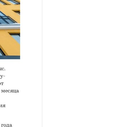
с.
оу-
от
 месяца
ия
 года