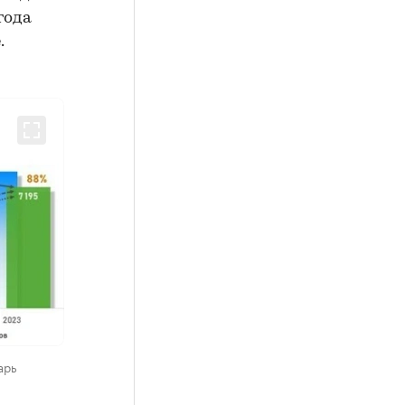
года
.
арь