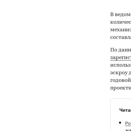
В ведом
количес
механиз
составл
По данн
зареги
использ
эскроу 
годовой
проектн
Чита
Ро
жи