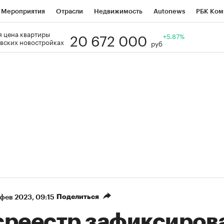
Мероприятия
Отрасли
Недвижимость
Autonews
РБК Ком
20 672 000
 цена квартиры
Образование
РБК Курсы
РБК Life
Тренды
+5.87%
Визионеры
Н
вских новостройках
руб
Дискуссионный клуб
Исследования
Кредитные рейтинги
Фр
Спецпроекты
Проверка контрагентов
Политика
Экономи
к наличной валюты
Поделиться
 фев 2023, 09:15
среестр зафиксиров