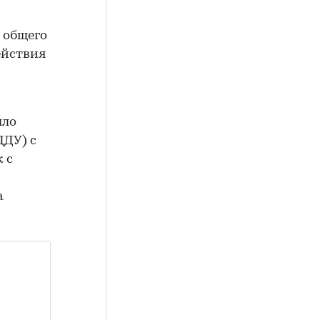
т общего
ействия
)
ыло
ДДУ) с
 с
й
а