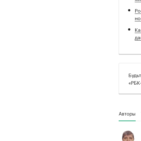
Ро
но
Ка
да
Будь
«РБК
Авторы