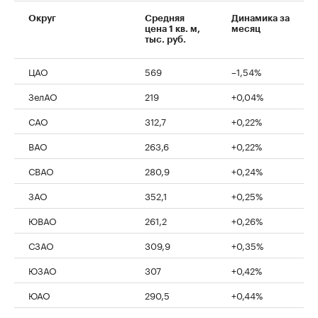
Округ
Средняя
Динамика за
цена 1 кв. м,
месяц
тыс. руб.
ЦАО
569
–1,54%
ЗелАО
219
+0,04%
САО
312,7
+0,22%
ВАО
263,6
+0,22%
СВАО
280,9
+0,24%
ЗАО
352,1
+0,25%
ЮВАО
261,2
+0,26%
СЗАО
309,9
+0,35%
ЮЗАО
307
+0,42%
ЮАО
290,5
+0,44%