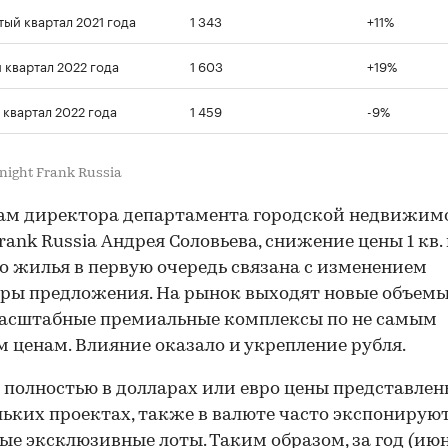
тый квартал 2021 года
1 343
+11%
 квартал 2022 года
1 603
+19%
 квартал 2022 года
1 459
-9%
00:00
/
00:00
night Frank Russia
ам директора департамента городской недвижим
Frank Russia Андрея Соловьева, снижение цены 1 кв.
о жилья в первую очередь связана с изменением
ры предложения. На рынок выходят новые объемы,
масштабные премиальные комплексы по не самым
 ценам. Влияние оказало и укрепление рубля.
 полностью в долларах или евро цены представле
льких проектах, также в валюте часто экспонирую
ые эксклюзивные лоты. Таким образом, за год (июн