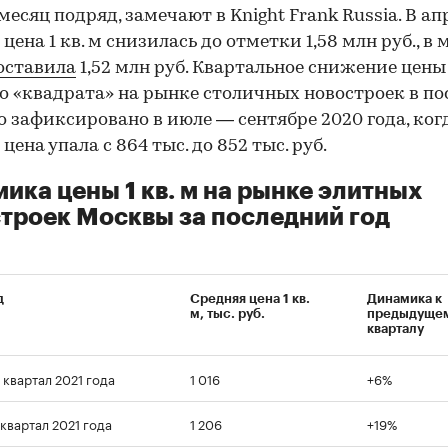
месяц подряд, замечают в Knight Frank Russia. В ап
цена 1 кв. м снизилась до отметки 1,58 млн руб., в 
оставила
1,52 млн руб. Квартальное снижение цены
о «квадрата» на рынке столичных новостроек в п
о зафиксировано в июле — сентябре 2020 года, ког
цена упала с 864 тыс. до 852 тыс. руб.
ика цены 1 кв. м на рынке элитных
троек Москвы за последний год
д
Средняя цена 1 кв.
Динамика к
м, тыс. руб.
предыдуще
кварталу
 квартал 2021 года
1 016
+6%
 квартал 2021 года
1 206
+19%