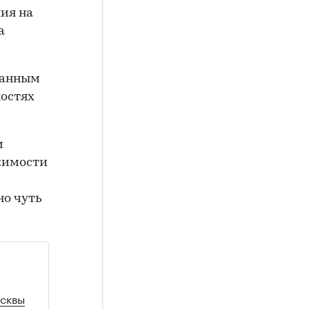
ия на
а
 данным
ностях
м
жимости
но чуть
осквы