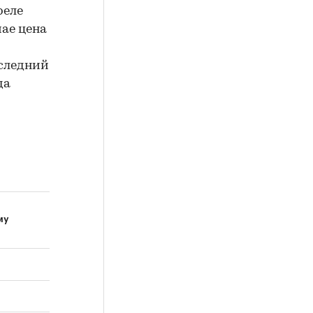
реле
мае цена
оследний
да
му