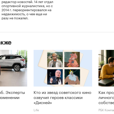
редактор новостей. 14 лет отдал
спортивной журналистике, но с
2014 г. переориентировался на
недвижимость, о чем еще ни
разу не пожалел.
акже
аб. Эксперты
Кто из звезд советского кино
Как про
изменении
озвучил героев классики
личного
«Дисней»
собств
Life
РБК Компа