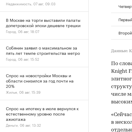
Недвижимость, 07 авг, 09:03
Четвер
Первый
В Москве на торги выставили палаты
допетровской эпохи дешевле трешки
Город, 06 авг, 18:07
Второй
Собянин заявил о максимальном за
Данные: K
пять лет темпе строительства метро
Город, 06 авг, 15:52
По слов
Knight 
Спрос на новостройки Москвы и
элитног
области снизился за год почти на
20%
структу
Жилье, 06 авг, 15:39
числе 
высоким
Спрос на ипотеку в июле вернулся к
естественному уровню после
«Сейчас
ажиотажа
в неско
Деньги, 06 авг, 13:32
отдельн