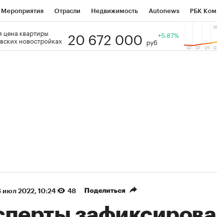
Мероприятия
Отрасли
Недвижимость
Autonews
РБК Ком
20 672 000
 цена квартиры
 РБК
РБК Образование
РБК Курсы
РБК Life
+5.87%
Тренды
Виз
вских новостройках
руб
ь
Крипто
РБК Бизнес-среда
Дискуссионный клуб
Исследо
зета
Спецпроекты СПб
Конференции СПб
Спецпроекты
кономика
Бизнес
Технологии и медиа
Финансы
Рынок на
(+90,63%)
(+34,86%)
5 450
АФК «Система» ₽12
Купить
 ПСБ к 29.07.27
прогноз БКС к 15.07.27
Поделиться
 июл 2022, 10:24
48
сперты зафиксирова