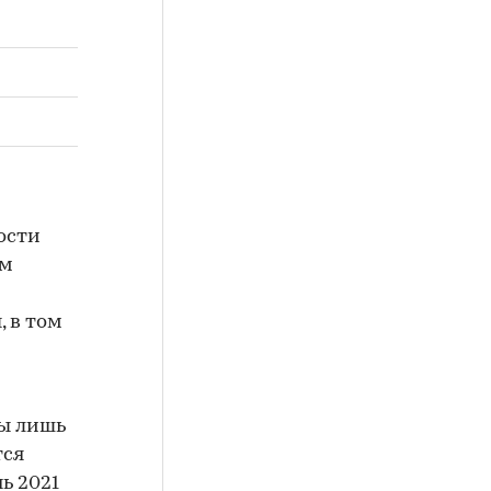
ости
 м
 в том
ны лишь
тся
ь 2021