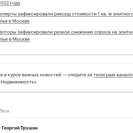
2022 году
сперты зафиксировали рекорд стоимости 1 кв. м элитног
лья в Москве
елторы зафиксировали резкое снижение спроса на элитн
лье в Москве
те в курсе важных новостей — следите за
телеграм-канал
-Недвижимость»
Теги
Георгий Трушин