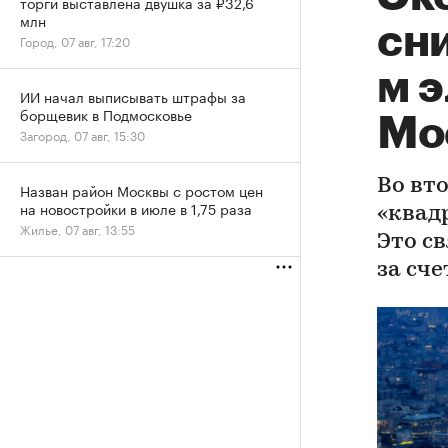
торги выставлена двушка за ₽32,6
млн
сни
Город, 07 авг, 17:20
м э
ИИ начал выписывать штрафы за
борщевик в Подмосковье
Мо
Загород, 07 авг, 15:30
Во вт
Назван район Москвы с ростом цен
на новостройки в июле в 1,75 раза
«квадр
Жилье, 07 авг, 13:55
Это с
за сч