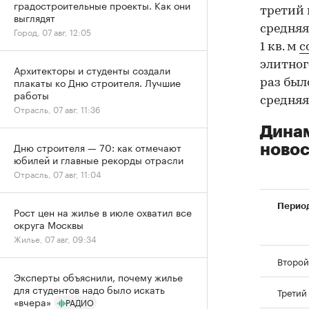
градостроительные проекты. Как они
третий 
выглядят
средняя 
Город, 07 авг, 12:05
1 кв. м
с
элитног
Архитекторы и студенты создали
плакаты ко Дню строителя. Лучшие
раз был
работы
средняя 
Отрасль, 07 авг, 11:36
Динам
Дню строителя — 70: как отмечают
новос
юбилей и главные рекорды отрасли
Отрасль, 07 авг, 11:04
Перио
Рост цен на жилье в июле охватил все
округа Москвы
Жилье, 07 авг, 09:34
Второй
Эксперты объяснили, почему жилье
для студентов надо было искать
Третий
«вчера»
РАДИО