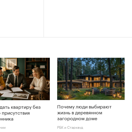
Почему люди выбирают
дать квартиру без
жизнь в деревянном
 присутствия
загородном доме
енника
нии
РБК и Старквуд