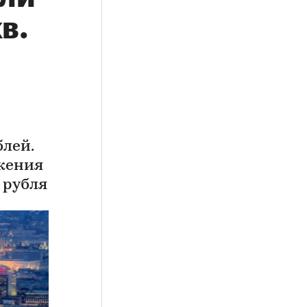
в.
блей.
жения
 рубля