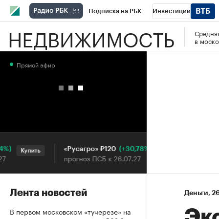
Подписка на РБК
Инвестиции
НЕДВИЖИМОСТЬ
Средняя
РБК Вино
Спорт
Школа управления
в моско
Национальные проекты
Город
Стил
Прямой эфир
Кредитные рейтинги
Франшизы
Га
Проверка контрагентов
Политика
Э
(+30,78%)
«Русагро» ₽120
Ozon ₽
Купить
Купить
прогноз ПСБ к 26.07.27
прогноз
Лента новостей
Деньги
⁠,
26
В первом московском «тучерезе» на
Эк