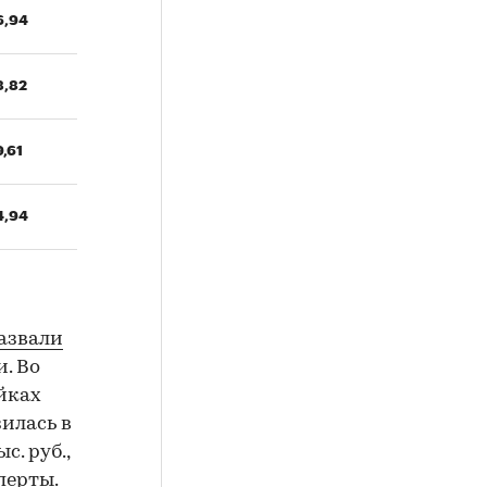
6,94
8,82
9,61
4,94
азвали
. Во
ойках
зилась в
с. руб.,
перты.