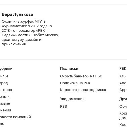
Вера Лунькова
Окончила журфак МГУ. В
журналистике с 2012 года, с
2018-го - редактор «РБК-
Недвижимости». Любит Москву,
архитектуру, дизайн и
приключения.
убрики
Подписки
РБК
илье
Скрыть баннеры на РБК
iOS
ород
Подписка на РБК
And
агород
Корпоративная подписка
AppG
еньги
Уведомления
Дру
изайн
RSS
Обл
нения
Кор
овости компаний
дом
ом
Хос