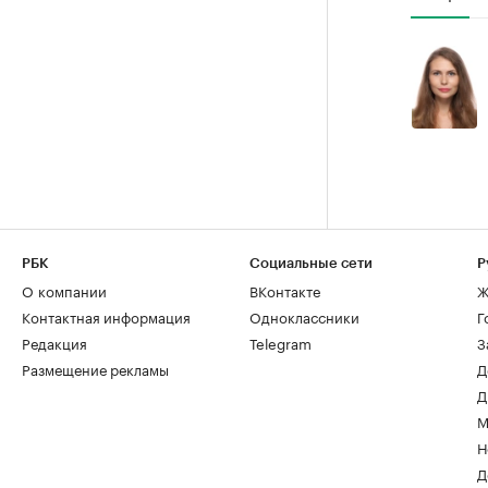
РБК
Социальные сети
Р
О компании
ВКонтакте
Ж
Контактная информация
Одноклассники
Г
Редакция
Telegram
З
Размещение рекламы
Д
Д
М
Н
Д