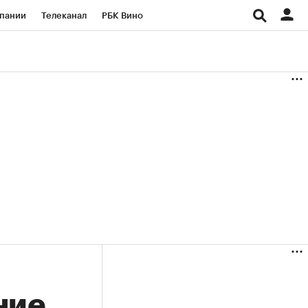
пании
Телеканал
РБК Вино
ациональные проекты
Город
аншизы
Газета
ка
Бизнес
ние