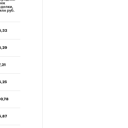
чек
сделки,
млн руб.
6,32
6,29
7,21
6,25
10,78
6,87