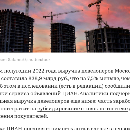
sim Safaniuk\shutterstock
м полугодии 2022 года выручка девелоперов Моск
 составила 838,9 млрд руб., что на 7,5% меньше, че
Об этом в исследовании (есть в редакции) сообщил
ки сервиса объявлений ЦИАН. Аналитики подчер
льная выручка девелоперов еще ниже: часть зара
 они тратят на
субсидирование ставок по ипотеке
ения покупателей.
ке ЦИАН, средняя стоимость лота в сделке в перво