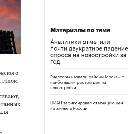
Материалы по теме
Аналитики отметили
почти двукратное падение
спроса на новостройки за
год
овского
Риелторы назвали районы Москвы с
м годом
наибольшим ростом цен на
новостройки
и
кивают,
ЦИАН зафиксировал стагнацию цен
ботанных
на жилье в России
для
м