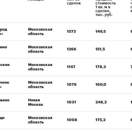
сделок
стоимость
1 кв. м в
сделке,
тыс. руб.
ород
Московская
1573
149,5
е»
область
лино
Московская
1266
151,5
область
нские
Московская
1147
178,3
область
очное
Московская
1076
160,0
»
область
рьево
Новая
1031
248,2
Москва
щи
Московская
1008
175,2
область