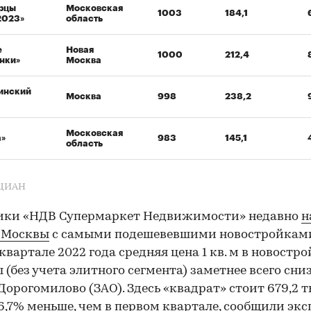
рцы
Московская
1003
184,1
2023»
область
е
Новая
1000
212,4
нки»
Москва
инский
Москва
998
238,2
Московская
а»
983
145,1
область
 ЦИАН
ики «НДВ Супермаркет Недвижимости» недавно
н
 Москвы
с самыми подешевевшими новостройками
квартале 2022 года средняя цена 1 кв. м в новостр
 (без учета элитного сегмента) заметнее всего сни
Дорогомилово (ЗАО). Здесь «квадрат» стоит 679,2 ты
16,7% меньше, чем в первом квартале, сообщили экс