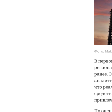
Фото: Mak
В перво
региона
ранее. 
аналити
что реа
средств
привлеч
По оцен