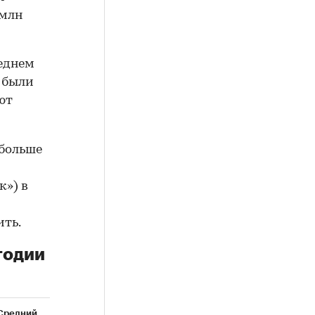
 млн
реднем
о были
ают
 больше
к») в
ить.
годии
Средний