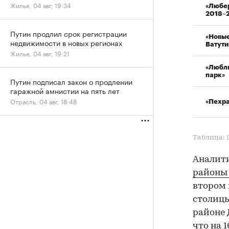
Жилье, 04 авг, 19:34
«Любе
2018–
Путин продлил срок регистрации
«Новы
недвижимости в новых регионах
Ватути
Жилье, 04 авг, 19:21
«Любл
парк»
Путин подписал закон о продлении
гаражной амнистии на пять лет
Отрасль, 04 авг, 18:48
«Пехр
Таблица:
Аналит
районы
втором 
столицы
районе 
что на 