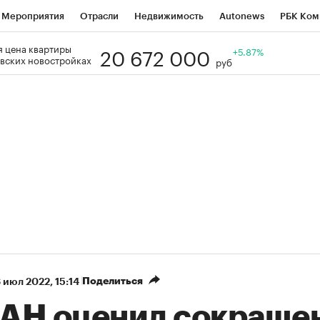
Мероприятия
Отрасли
Недвижимость
Autonews
РБК Ком
20 672 000
 цена квартиры
Образование
РБК Курсы
РБК Life
Тренды
+5.87%
Визионеры
Н
вских новостройках
руб
Дискуссионный клуб
Исследования
Кредитные рейтинги
Фр
Спецпроекты
Проверка контрагентов
Политика
Экономи
к наличной валюты
Поделиться
 июл 2022, 15:14
АН оценил сокраще