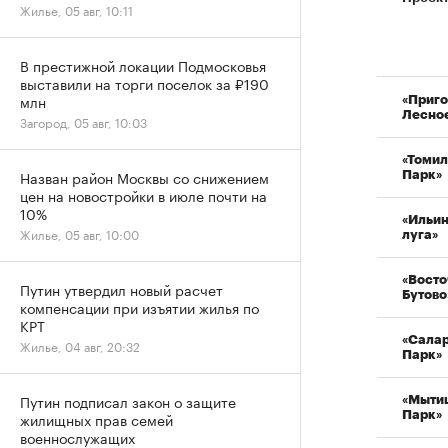
Жилье, 05 авг, 10:11
В престижной локации Подмосковья
выставили на торги поселок за ₽190
млн
«Приг
Лесно
Загород, 05 авг, 10:03
«Томи
Назван район Москвы со снижением
Парк»
цен на новостройки в июле почти на
10%
«Ильи
Жилье, 05 авг, 10:00
луга»
«Вост
Путин утвердил новый расчет
Бутово
компенсации при изъятии жилья по
КРТ
«Сала
Жилье, 04 авг, 20:32
Парк»
Путин подписал закон о защите
«Мыти
Парк»
жилищных прав семей
военнослужащих