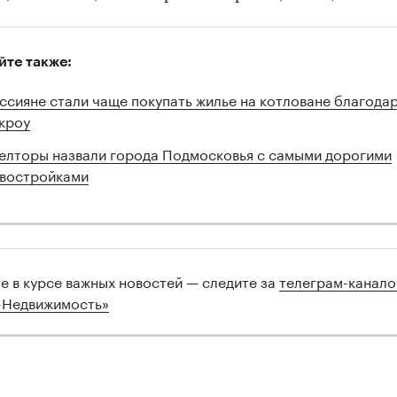
йте также:
ссияне стали чаще покупать жилье на котловане благода
кроу
елторы назвали города Подмосковья с самыми дорогими
востройками
те в курсе важных новостей — следите за
телеграм-канал
-Недвижимость»