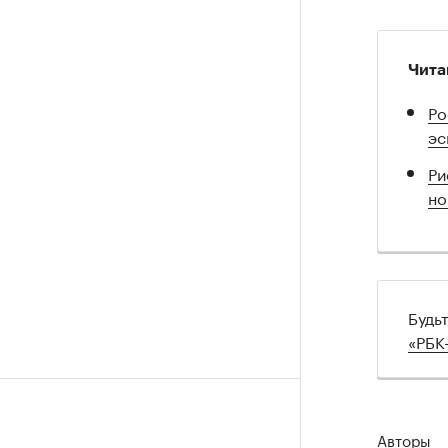
Чита
Ро
эс
Ри
но
Будь
«РБК
Авторы