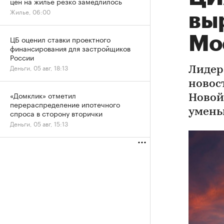
цен на жилье резко замедлилось
Жилье, 06:00
вы
Мо
ЦБ оценил ставки проектного
финансирования для застройщиков
России
Деньги, 05 авг, 18:13
Лидер
новос
«Домклик» отметил
Новой
перераспределение ипотечного
умень
спроса в сторону вторички
Деньги, 05 авг, 15:13