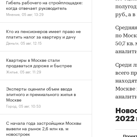
Гибель рабочего на стройплощадке:
полугод
когда отвечает руководитель
Мнения, 05 авг, 13:29
руб., а 
Средняя
Кто из пенсионеров имеет право не
по Моск
платить налог за квартиру и дачу
Деньги, 05 авг, 12:15
50,7 кв.
аналит
Квартиры в Москве стали
продаваться дороже и быстрее
Среди л
Жилье, 05 авг, 11:29
всего п
находят
Эксперты оценили объем ввода
Москве 
элитного и премиального жилья в
аналити
Москве
Город, 05 авг, 10:53
Новос
2022 
С начала года застройщики Москвы
вывели на рынок 2,6 млн кв. м
новостроек
Проек