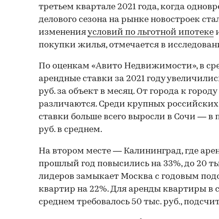
третьем квартале 2021 года, когда однов
делового сезона на рынке новостроек ста
изменения
условий по льготной ипотеке
и
покупки жилья, отмечается в исследован
По оценкам «Авито Недвижимости», в ср
арендные ставки за 2021 году увеличились
руб. за объект в месяц. От города к город
различаются. Среди крупных российских
ставки больше всего выросли в Сочи — в п
руб. в среднем.
На втором месте — Калининград, где аре
прошлый год повысились на 33%, до 20 тыс
лидеров замыкает Москва с годовым по
квартир на 22%. Для аренды квартиры в с
среднем требовалось 50 тыс. руб., подсчи