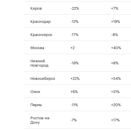
Киров
-22%
+7%
Краснодар
-12%
+19%
Красноярск
-17%
-8%
Москва
+2
+40%
Нижний
-19%
+8%
Новгород
Новосибирск
+22%
+34%
Омск
+6%
+21%
Пермь
-11%
+20%
Ростов-на-
-7%
+17%
Дону