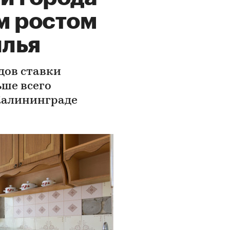
м ростом
илья
дов ставки
ьше всего
, Калининграде