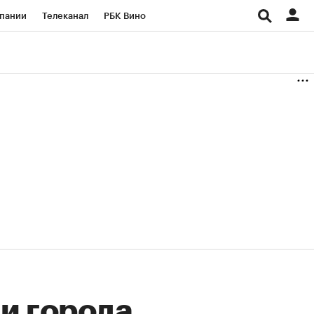
пании
Телеканал
РБК Вино
ациональные проекты
Город
аншизы
Газета
ка
Бизнес
ли города