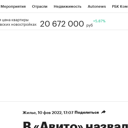
Мероприятия
Отрасли
Недвижимость
Autonews
РБК Ком
20 672 000
 цена квартиры
Образование
РБК Курсы
РБК Life
Тренды
+5.87%
Визионеры
Н
вских новостройках
руб
Дискуссионный клуб
Исследования
Кредитные рейтинги
Фр
Спецпроекты
Проверка контрагентов
Политика
Экономи
к наличной валюты
Поделиться
Жилье
⁠,
10 фев 2022, 17:07
В «Авито» назва