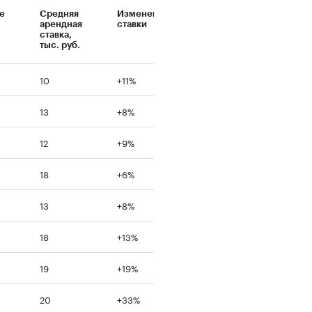
е
Средняя
Изменение
арендная
ставки
ставка,
тыс. руб.
10
+11%
13
+8%
12
+9%
18
+6%
13
+8%
18
+13%
19
+19%
20
+33%