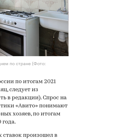
днем по стране
(Фото:
ссии по итогам 2021
сяц, следует из
ь в редакции). Спрос на
итики «Авито» понимают
ных хозяев, по итогам
 года.
х ставок произошел в