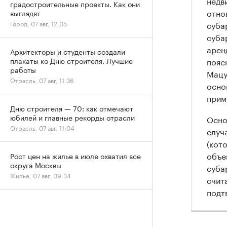
недв
градостроительные проекты. Как они
отно
выглядят
суба
Город, 07 авг, 12:05
суба
арен
Архитекторы и студенты создали
пояс
плакаты ко Дню строителя. Лучшие
работы
Мацу
Отрасль, 07 авг, 11:36
осно
прим
Дню строителя — 70: как отмечают
юбилей и главные рекорды отрасли
Осно
Отрасль, 07 авг, 11:04
случ
(кот
объе
Рост цен на жилье в июле охватил все
округа Москвы
суба
Жилье, 07 авг, 09:34
счит
подт