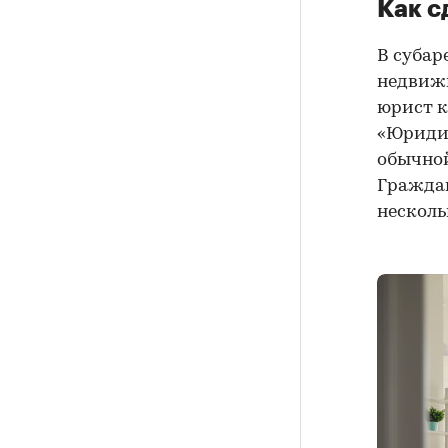
Как с
В субар
недвиж
юрист к
«Юридич
обычно
Граждан
несколь