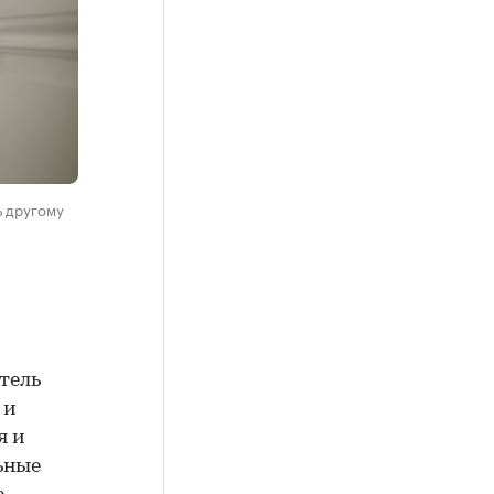
ь другому
тель
 и
я и
ьные