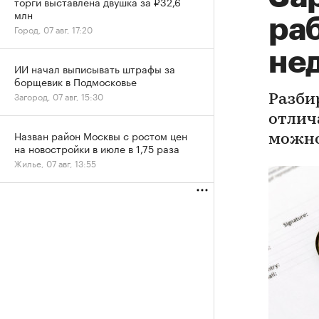
торги выставлена двушка за ₽32,6
млн
ра
Город, 07 авг, 17:20
не
ИИ начал выписывать штрафы за
борщевик в Подмосковье
Загород, 07 авг, 15:30
Разбир
отлич
Назван район Москвы с ростом цен
можно
на новостройки в июле в 1,75 раза
Жилье, 07 авг, 13:55