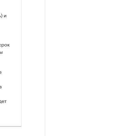
) и
срок
ды
е
а
дет