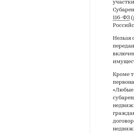
участки
Субарен
116-ФЗ
(
Российс
Нельзя 
передан
включен
имущест
Кроме т
первона
«Любые 
субарен
недвиж
граждан
договор
недвижи