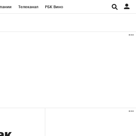
пании
Телеканал
РБК Вино
ациональные проекты
Город
аншизы
Газета
ка
Бизнес
ак