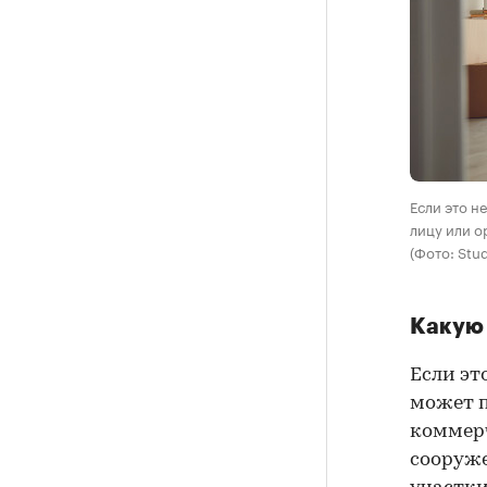
Если это н
лицу или о
(Фото: Stu
Какую 
Если эт
может п
коммерч
сооруже