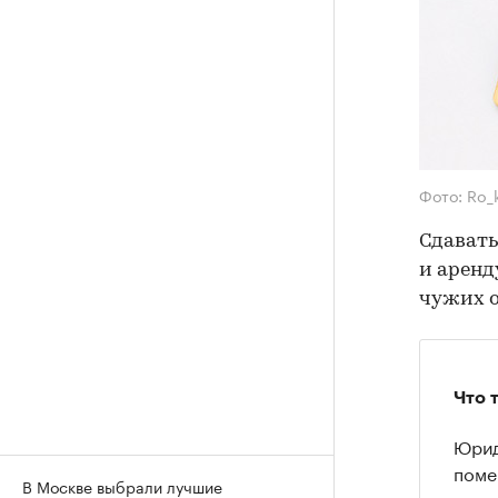
Фото: Ro_
Сдавать
и аренд
чужих о
Что 
Юрид
поме
В Москве выбрали лучшие