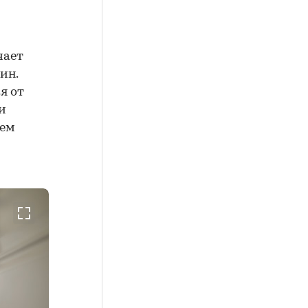
чает
ин.
я от
и
ием