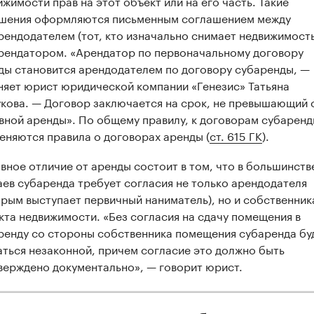
ижимости прав на этот объект или на его часть. Такие
шения оформляются письменным соглашением между
рендодателем (тот, кто изначально снимает недвижимость
рендатором. «Арендатор по первоначальному договору
ды становится арендодателем по договору субаренды, —
няет юрист юридической компании «Генезис» Татьяна
кова. — Договор заключается на срок, не превышающий 
вной аренды». По общему правилу, к договорам субарен
еняются правила о договорах аренды (
ст. 615 ГК
).
вное отличие от аренды состоит в том, что в большинств
аев субаренда требует согласия не только арендодателя
орым выступает первичный наниматель), но и собственник
кта недвижимости. «Без согласия на сдачу помещения в
ренду со стороны собственника помещения субаренда бу
аться незаконной, причем согласие это должно быть
верждено документально», — говорит юрист.