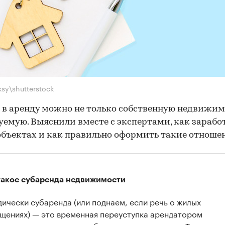
ksy\shutterstock
 в аренду можно не только собственную недвижимо
уемую. Выяснили вместе с экспертами, как зарабо
бъектах и как правильно оформить такие отноше
такое субаренда недвижимости
ически субаренда (или поднаем, если речь о жилых
щениях) — это временная переуступка арендатором