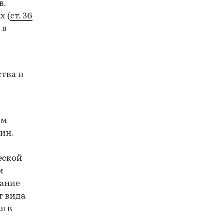
в.
х (
ст. 36
 в
ства и
им
ин.
еской
м
жание
т вида
я в