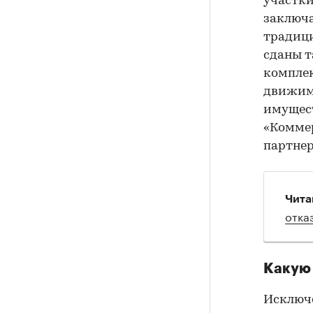
участки 
заключа
традици
сданы т
комплек
движим
имущест
«Комме
партне
Чита
отка
Какую 
Исключ