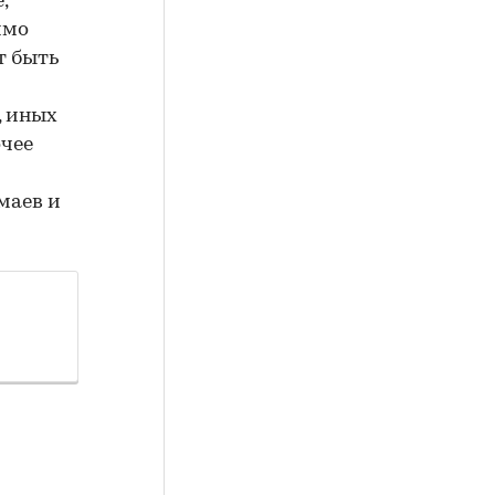
,
имо
т быть
, иных
чее
маев и