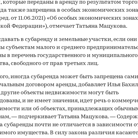
, которые переданы в аренду по результатом торго
да также запрещена в особых экономических зона
ред. от 11.06.2021) «Об особых экономических зонах
кой Федерации»), отмечает Татьяна Мацукова.
сдавать в субаренду и земельные участки, если они
ы субъектам малого и среднего предприниматель
ы в перечень государственного и муниципального
ва, свободного от прав третьих лиц.
ого, иногда субаренда может быть запрещена сам
чальным договором аренды, добавляет Илья Бахил
другие объекты недвижимости могут быть
дованы, и не имеет значения, идет речь о коммерч
имости или об объектах, принадлежащих обычны
ам, — подчеркивает Татьяна Мацукова. — Содер
а субаренды почти не отличается в зависимости о
мого имущества. В силу закона различия касаютс