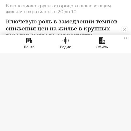
В июле число крупных городов с дешевеющим
жильем сократилось с 20 до 10
Ключевую роль в замедлении темпов
снижения цен на жилье в крупных
городах сыграло сокращение
предложения. В условиях
Лента
Радио
Офисы
сохраняющейся неопределенности
собственники отложили сделки. Еще
одна причина тренда — оживление
спроса