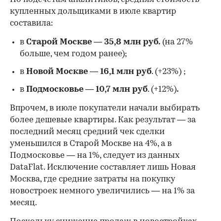
купленных дольщиками в июле квартир
составила:
в
Старой Москве
—
35,8 млн руб.
(на 27%
больше, чем годом ранее);
в
Новой Москве
—
16,1 млн руб
. (+23%)
;
в
Подмосковье
—
10,7 млн руб
. (+12%)
.
Впрочем, в июле покупатели начали выбирать
более дешевые квартиры. Как результат — за
последний месяц средний чек сделки
уменьшился в Старой Москве на 4%, а в
Подмосковье — на 1%, следует из данных
DataFlat. Исключение составляет лишь Новая
Москва, где средние затраты на покупку
новостроек немного увеличились — на 1% за
месяц.