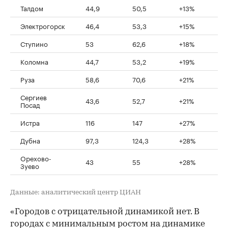
Талдом
44,9
50,5
+13%
Электрогорск
46,4
53,3
+15%
Ступино
53
62,6
+18%
Коломна
44,7
53,2
+19%
Руза
58,6
70,6
+21%
Сергиев
43,6
52,7
+21%
Посад
Истра
116
147
+27%
Дубна
97,3
124,3
+28%
Орехово-
43
55
+28%
Зуево
Данные: аналитический центр ЦИАН
«Городов с отрицательной динамикой нет. В
городах с минимальным ростом на динамике