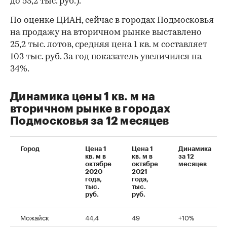
до 53,2 тыс. руб.).
По оценке ЦИАН, сейчас в городах Подмосковья
на продажу на вторичном рынке выставлено
25,2 тыс. лотов, средняя цена 1 кв. м составляет
103 тыс. руб. За год показатель увеличился на
34%.
Динамика цены 1 кв. м на
вторичном рынке в городах
Подмосковья за 12 месяцев
Город
Цена 1
Цена 1
Динамика
кв. м в
кв. м в
за 12
октябре
октябре
месяцев
2020
2021
года,
года,
00:00
/
00:00
тыс.
тыс.
руб.
руб.
Можайск
44,4
49
+10%