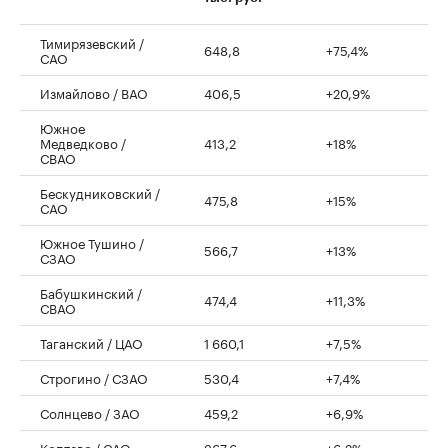
Тимирязевский /
648,8
+75,4%
САО
Измайлово / ВАО
406,5
+20,9%
Южное
Медведково /
413,2
+18%
СВАО
Бескудниковский /
475,8
+15%
САО
Южное Тушино /
566,7
+13%
СЗАО
Бабушкинский /
474,4
+11,3%
СВАО
Таганский / ЦАО
1 660,1
+7,5%
Строгино / СЗАО
530,4
+7,4%
Солнцево / ЗАО
459,2
+6,9%
Коптево / САО
367,6
+6,2%