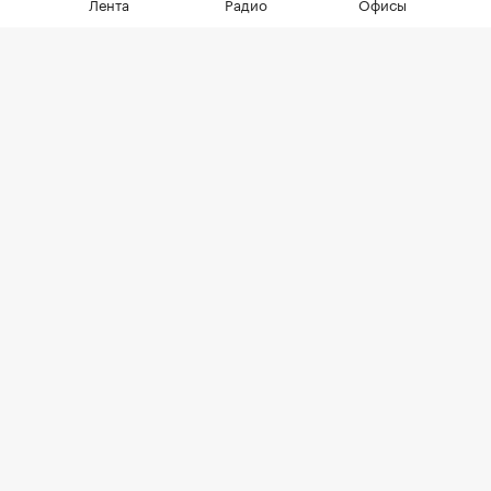
Лента
Радио
Офисы
сделок менее половины, а среди
четырехкомнатных квартир — лишь
около четверти
Фото: LudaZuy / Shutterstock / FOTODOM
По итогам первого полугодия 2026 года доля
ипотечных сделок в новостройках Москвы