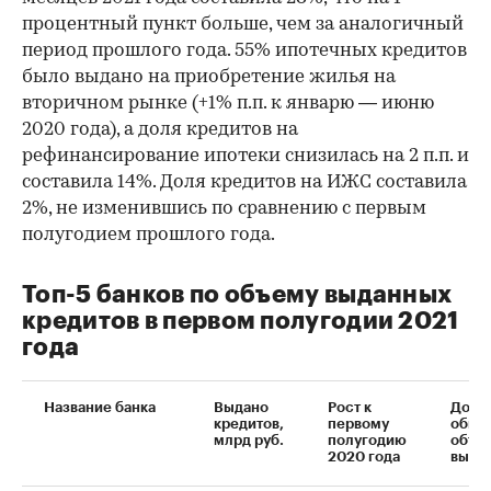
процентный пункт больше, чем за аналогичный
период прошлого года. 55% ипотечных кредитов
было выдано на приобретение жилья на
вторичном рынке (+1% п.п. к январю — июню
2020 года), а доля кредитов на
рефинансирование ипотеки снизилась на 2 п.п. и
составила 14%. Доля кредитов на ИЖС составила
2%, не изменившись по сравнению с первым
полугодием прошлого года.
Топ-5 банков по объему выданных
кредитов в первом полугодии 2021
года
Название банка
Выдано
Рост к
Доля 
кредитов,
первому
обще
млрд руб.
полугодию
объе
2020 года
выда
00:00
/
00:00