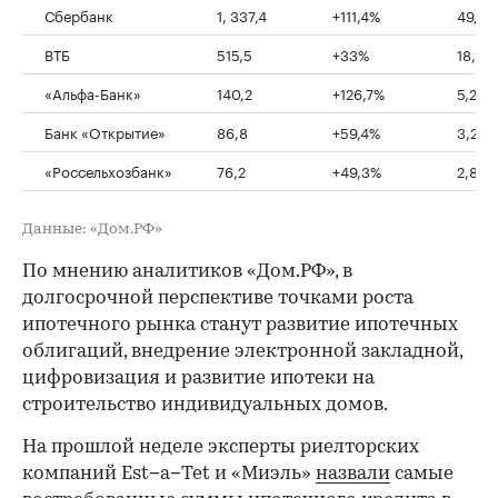
Сбербанк
1, 337,4
+111,4%
49,2%
ВТБ
515,5
+33%
18,9%
«Альфа-Банк»
140,2
+126,7%
5,2%
Банк «Открытие»
86,8
+59,4%
3,2%
«Россельхозбанк»
76,2
+49,3%
2,8%
Данные: «Дом.РФ»
По мнению аналитиков «Дом.РФ», в
долгосрочной перспективе точками роста
ипотечного рынка станут развитие ипотечных
облигаций, внедрение электронной закладной,
цифровизация и развитие ипотеки на
строительство индивидуальных домов.
На прошлой неделе эксперты риелторских
компаний Est−a−Tet и «Миэль»
назвали
самые