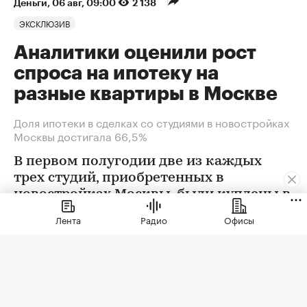
Деньги
⁠,
06 авг, 09:00
2 138
ЭКСКЛЮЗИВ
Аналитики оценили рост
спроса на ипотеку на
разные квартиры в Москве
Доля ипотеки в сделках со студиями в новостройках
Москвы достигала 66,5%
В первом полугодии две из каждых
трех студий, приобретенных в
новостройках Москвы, были куплены в
ипотеку. В сегменте трешек ипотечных
Лента
Радио
Офисы
сделок менее половины, а среди
четырехкомнатных квартир — лишь
около четверти