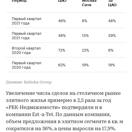
Период
ЦАО
Москва
За
Сити
ЦАО
Первый квартал
46%
6%
48%
2021 года
Первый квартал
48%
13%
39%
2021 года
Второй квартал
72%
22%
6%
2020 года
Первый квартал
62%
19%
19%
2020 года
Данные: Kalinka Group
Увеличение числа сделок на столичном рынке
элитного жилья примерно в 2,5 раза за год
«РБК-Недвижимости» подтвердили и в
компании Est-a-Tet. По данным компании,
объем предложения в элитном сегменте в кв. м
сократился на 36%, а цены выросли на 17,9%.