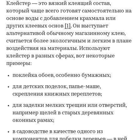
Клейстер — это вязкий клеящий состав,
который чаще всего готовят самостоятельно на
основе воды с добавлением крахмала или
других клеевых основ
[1]
. Он выступает
альтернативой обычному магазинному клею,
считается более экологичным и легким в плане
воздействия на материалы. Используют
клейстер в разных сферах, вот некоторые
00:00
/
00:00
примеры:
поклейка обоев, особенно бумажных;
для детских поделок, папье-маше,
скрепления книжных переплетов;
для заделки мелких трещин или отверстий,
например щелей в старых деревянных
оконных рамах;
в садоводстве в качестве одного из
компонентов для
побелки деревьев
— в ней