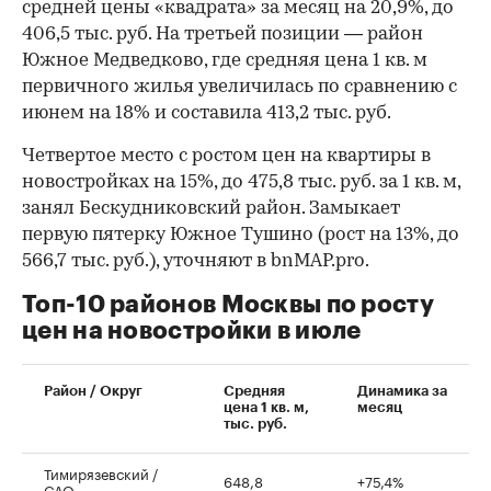
средней цены «квадрата» за месяц на 20,9%, до
406,5 тыс. руб. На третьей позиции — район
Южное Медведково, где средняя цена 1 кв. м
первичного жилья увеличилась по сравнению с
июнем на 18% и составила 413,2 тыс. руб.
Четвертое место с ростом цен на квартиры в
новостройках на 15%, до 475,8 тыс. руб. за 1 кв. м,
занял Бескудниковский район. Замыкает
первую пятерку Южное Тушино (рост на 13%, до
566,7 тыс. руб.), уточняют в bnMAP.pro.
Топ-10 районов Москвы по росту
цен на новостройки в июле
00:00
/
00:00
Район / Округ
Средняя
Динамика за
цена 1 кв. м,
месяц
тыс. руб.
Тимирязевский /
648,8
+75,4%
САО