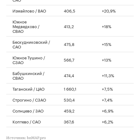
Измайлово / ВАО
406,5
+20,9%
Южное
Медведково /
413,2
+18%
СВАО
Бескудниковский /
475,8
+15%
САО
Южное Тушино /
566,7
+13%
СЗАО
Бабушкинский /
474,4
+11,3%
СВАО
Таганский / ЦАО
1 660,1
+7,5%
Строгино / СЗАО
530,4
+7,4%
Солнцево / ЗАО
459,2
+6,9%
Коптево / САО
367,6
+6,2%
Источник: bnMAP.pro