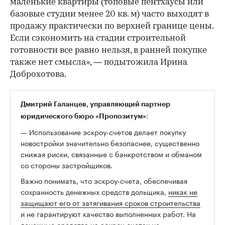
маленькие квартиры (топовые пентхаусы или
базовые студии менее 20 кв. м) часто выходят в
продажу практически по верхней границе цены.
Если сэкономить на стадии строительной
готовности все равно нельзя, в ранней покупке
также нет смысла», — подытожила Ирина
Доброхотова.
Дмитрий Галанцев, управляющий партнер
:
юридического бюро «Пропозитум»
— Использование эскроу-счетов делает покупку
новостройки значительно безопаснее, существенно
снижая риски, связанные с банкротством и обманом
со стороны застройщиков.
Важно понимать, что эскроу-счета, обеспечивая
сохранность денежных средств дольщика,
никак не
защищают его от затягивания сроков строительства
и не гарантируют качество выполненных работ. На
денежные средства на эскроу-счетах не