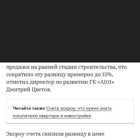
более высоким стартовым ценам, а разница
между начальной и окончательной стоимостью
сократится. Этот прогноз в какой-то мере
00:00
/
00:00
реализовался. Например, до 2019 года средняя
разница в цене квартиры на стадии котлована и
в готовом доме составляла порядка 25%. После
перехода на эскроу-счета у девелоперов пропала
необходимость стимулировать активные
продажи на ранней стадии строительства, что
сократило эту разницу примерно до 15%,
отметил директор по развитию ГК «А101»
Дмитрий Цветов.
Счета эскроу: что нужно знать
Читайте также
покупателю квартиры в новостройке
Эксроу-счета снизили разницу в цене