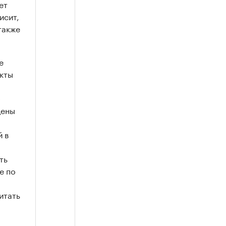
ет
исит,
также
е
екты
о
дены
й в
ть
е по
итать