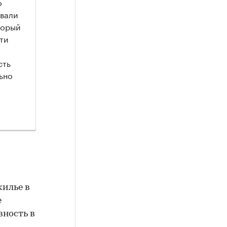
о
овали
торый
ти
сть
льно
жилье в
е
вность в