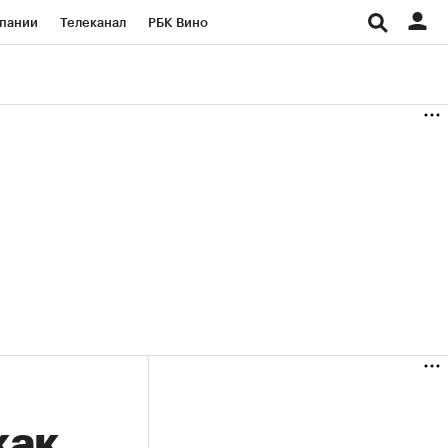
пании
Телеканал
РБК Вино
ациональные проекты
Город
аншизы
Газета
ка
Бизнес
как