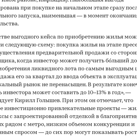
 ином районе, инфляция). Наибольшая выгода
рована при покупке на начальном этапе сразу пос
ьного запуска, наименьшая — в момент окончани
льства.
стве выгодного кейса по приобретению жилья мо
и следующую схему: покупка жилья на этапе прес
существления предварительной продажи со сторо
щика, когда инвестор может получить бóльший до
иобретения ликвидного лота по самым выгодным 
дажа его за квартал до ввода объекта в эксплуата
кальный рынок не перенасыщен. В результате коне
 инвестора может составить до 10–13% в год», —
дует Кирилл Голышев. При этом он отмечает, что
ее инвестиционно привлекательные проекты — ж
сы с запроектированной отделкой в благоприятн
х рядом с метро, низким объемом конкуренции и
ным спросом — до сих пор могут показывать рос