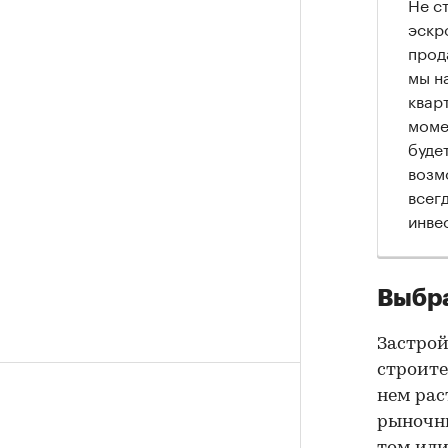
Не с
эскр
прод
мы н
квар
моме
буде
возм
всег
инве
Выбра
Застрой
строите
нем рас
рыночны