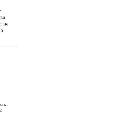
е
тва
т не
ой
кты,
У.