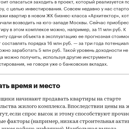
тоит опасаться заходить в проект, который реализуется п
оу, с целью инвестирования. Совсем недавно у нас старт
ажи квартир в новом ЖК бизнес-класса «Архитектор», ко
ачали возводить на юго-западе Москвы. Сейчас приобрес
тиру в этом комплексе можно, например, за 11 млн руб. К
нту сдачи объекта в эксплуатацию ее прогнозная стоимо
т составлять порядка 16 млн руб. — за три года потенциа
ожно заработать 5 млн руб. Такой уровень доходности не
да можно получить, используя другие инструменты
стирования, не говоря уже о банковских вкладах.
ть время и место
щики начинают продавать квартиры на старте
льства жилого комплекса. Впоследствии цены на 
тут, если спрос высок и этому способствуют прочи
е факторы (например, низкая строительная акти