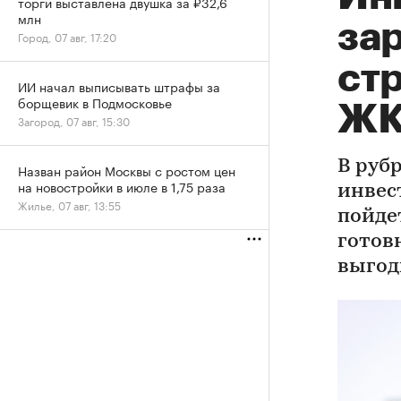
торги выставлена двушка за ₽32,6
млн
зар
Город, 07 авг, 17:20
ст
ИИ начал выписывать штрафы за
борщевик в Подмосковье
Ж
Загород, 07 авг, 15:30
В руб
Назван район Москвы с ростом цен
на новостройки в июле в 1,75 раза
инвес
Жилье, 07 авг, 13:55
пойде
готов
выгод