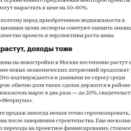
х ограниченного предложения некоторое проекты
могут вырастать в цене на 50–60%.
 поэтому перед приобретением недвижимости в
ционных целях эксперты советуют оценить ликви
качество проекта и перспективы роста цены.
растут, доходы тоже
цены на новостройки в Москве постепенно растут 
вие новых экономических потрясений продолжат
 Это подтверждается и данными по спросу среди
ров: обычно доля таких сделок держится в районе
показатель вырос в два раза — до 20%, свидетельс
 «Метриума».
те продаж никогда нельзя точно спрогнозировать,
ена после завершения строительства. Еще нескольк
до перехода на проектное финансирование, стоимо