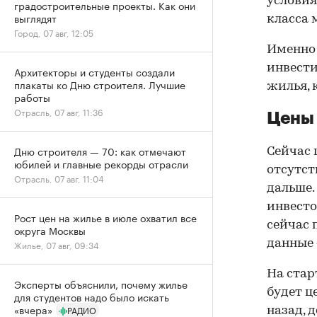
условия
градостроительные проекты. Как они
выглядят
класса 
Город, 07 авг, 12:05
Именно
инвести
Архитекторы и студенты создали
плакаты ко Дню строителя. Лучшие
жилья, 
работы
Отрасль, 07 авг, 11:36
Цены 
Дню строителя — 70: как отмечают
Сейчас 
юбилей и главные рекорды отрасли
отсутст
Отрасль, 07 авг, 11:04
дальше.
инвесто
Рост цен на жилье в июле охватил все
сейчас 
округа Москвы
данные
Жилье, 07 авг, 09:34
На стар
Эксперты объяснили, почему жилье
будет ц
для студентов надо было искать
«вчера»
РАДИО
назад, 