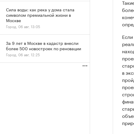
Таки
боле
Сила воды: как река у дома стала
символом премиальной жизни в
коне
Москве
опре
Город, 06 авг, 13:05
Если
За 9 лет в Москве в кадастр внесли
реал
более 500 новостроек по реновации
нахо
Город, 06 авг, 12:25
прое
стар
в эк
прой
прое
строи
фина
стар
объе
прир