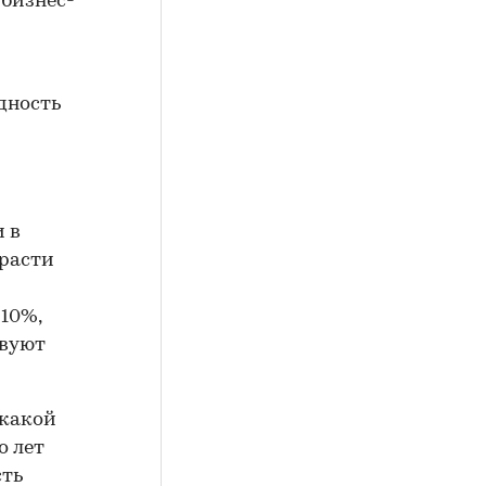
 бизнес-
дность
и в
 расти
 10%,
твуют
 какой
о лет
сть