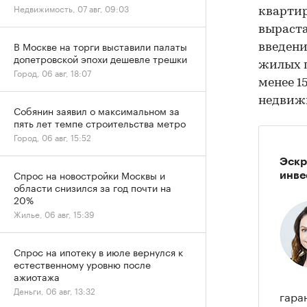
Недвижимость, 07 авг, 09:03
квартир
выраста
В Москве на торги выставили палаты
введени
допетровской эпохи дешевле трешки
жилых п
Город, 06 авг, 18:07
менее 1
недвижи
Собянин заявил о максимальном за
пять лет темпе строительства метро
Город, 06 авг, 15:52
Эскр
Спрос на новостройки Москвы и
инве
области снизился за год почти на
20%
Жилье, 06 авг, 15:39
Спрос на ипотеку в июле вернулся к
естественному уровню после
ажиотажа
Деньги, 06 авг, 13:32
гара