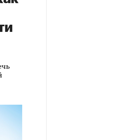
ти
ечь
й