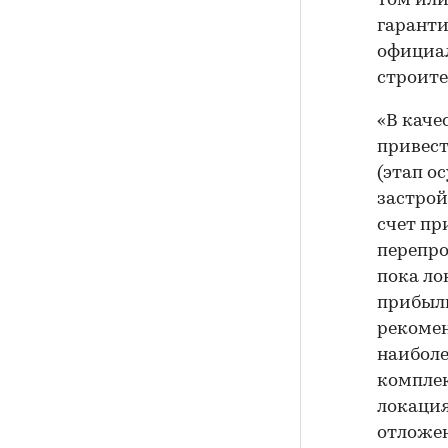
том или
гаранти
официал
строите
«В каче
привест
(этап о
застрой
счет пр
перепро
пока ло
прибыль
рекомен
наибол
комплек
локация
отложен