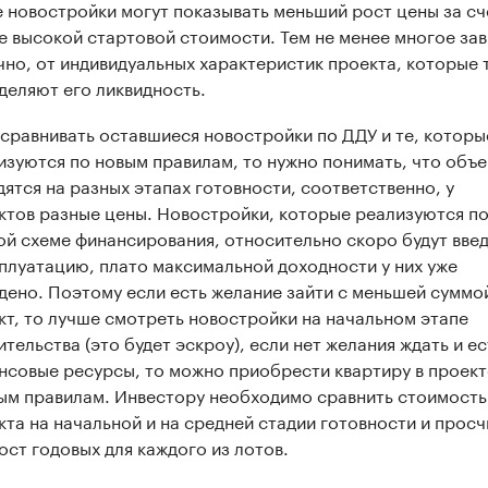
е новостройки могут показывать меньший рост цены за сч
е высокой стартовой стоимости. Тем не менее многое зав
чно, от индивидуальных характеристик проекта, которые 
деляют его ликвидность.
 сравнивать оставшиеся новостройки по ДДУ и те, которы
изуются по новым правилам, то нужно понимать, что объ
дятся на разных этапах готовности, соответственно, у
ктов разные цены. Новостройки, которые реализуются п
ой схеме финансирования, относительно скоро будут вве
сплуатацию, плато максимальной доходности у них уже
дено. Поэтому если есть желание зайти с меньшей суммо
кт, то лучше смотреть новостройки на начальном этапе
тельства (это будет эскроу), если нет желания ждать и ес
нсовые ресурсы, то можно приобрести квартиру в проект
ым правилам. Инвестору необходимо сравнить стоимость
кта на начальной и на средней стадии готовности и просч
ост годовых для каждого из лотов.