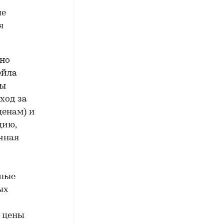
ле
я
жно
ейла
ны
ход за
ценам) и
цию,
чная
илые
ых
т цены