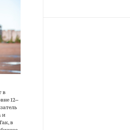
 в
вне 12–
азатель
 и
ак, в