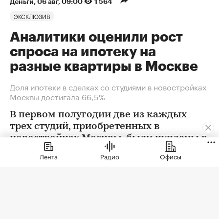
Деньги
⁠,
06 авг, 09:00
1 564
ЭКСКЛЮЗИВ
Аналитики оценили рост
спроса на ипотеку на
разные квартиры в Москве
Доля ипотеки в сделках со студиями в новостройках
Москвы достигала 66,5%
В первом полугодии две из каждых
трех студий, приобретенных в
новостройках Москвы, были куплены в
ипотеку. В сегменте трешек ипотечных
Лента
Радио
Офисы
сделок менее половины, а среди
четырехкомнатных квартир — лишь
около четверти