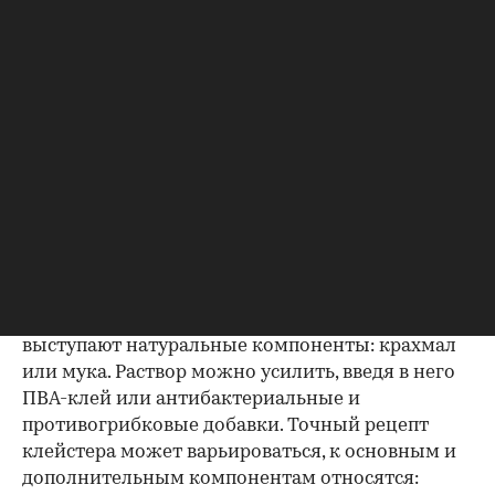
для заделки мелких трещин или отверстий,
например щелей в старых деревянных
оконных рамах;
в садоводстве в качестве одного из
компонентов для
побелки деревьев
— в ней
он выступает фиксатором, обеспечивая
лучшее сцепление раствора с корой.
Как сварить клейстер
Клейстер готовят путем варки. Основные
ингредиенты состава — вода и любые добавки,
обеспечивающие фиксацию. Обычно ими
выступают натуральные компоненты: крахмал
или мука. Раствор можно усилить, введя в него
ПВА-клей или антибактериальные и
противогрибковые добавки. Точный рецепт
клейстера может варьироваться, к основным и
дополнительным компонентам относятся: