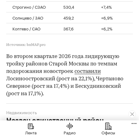
Строгино / СЗАО
530,4
+7,4%
Солнцево / ЗАО
459,2
+6,9%
Коптево / САО
367,6
+6,2%
Источник: bnMAP.pro
Во втором квартале 2026 года лидирующую
тройку районов Старой Москвы по темпам
подорожания новостроек
составили
Лосиноостровский (рост на 22,1%), Чертаново
Северное (рост на 17,4%) и Бескудниковский
(рост на 17,1%).
Недвижимость
Назван единственный район
Москвы, где новостройки дороже ₽3
Лента
Радио
Офисы
млн за кв. м