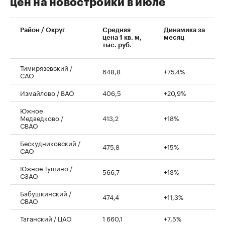
цен на новостройки в июле
00:00
/
00:00
Район / Округ
Средняя
Динамика за
цена 1 кв. м,
месяц
тыс. руб.
Тимирязевский /
648,8
+75,4%
САО
Измайлово / ВАО
406,5
+20,9%
Южное
Медведково /
413,2
+18%
СВАО
Бескудниковский /
475,8
+15%
САО
Южное Тушино /
566,7
+13%
СЗАО
Бабушкинский /
474,4
+11,3%
СВАО
Таганский / ЦАО
1 660,1
+7,5%